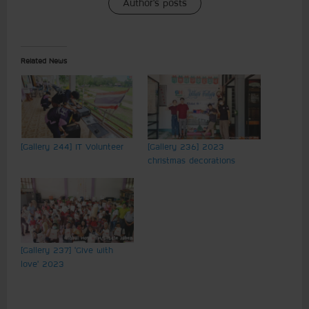
Author's posts
Related News
[Gallery 244] IT Volunteer
[Gallery 236] 2023
christmas decorations
[Gallery 237] ‘Give with
love’ 2023