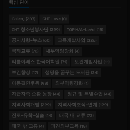
핵심 단어
Gallery
(237)
GHT Love
(0)
GHT 청소년봉사단
(329)
TOPIK/A-Level
(18)
공지사항-뉴스
(60)
교육개발사업
(326)
국제교류
(76)
내부역량강화
(4)
리틀야베스 한국어학원
(71)
보건개발사업
(11)
보건향상
(17)
생명을 꿈꾸는 도서관
(34)
아동결연후원
(98)
외부역량강화
(1)
자급자족 순환 농장
(44)
정규 및 특별수업
(44)
지역사회개발
(229)
지역사회조직-연계
(129)
진로-유학-실습
(14)
태국 내 교류
(73)
태국 밖 교류
(4)
파견외부교육
(15)