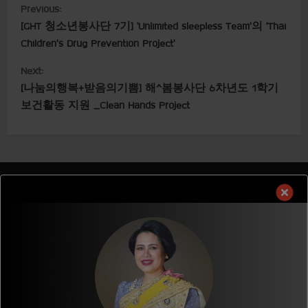
C
Previous:
[GHT 청소년봉사단 7기] ‘Unlimited sleepless Team’의 ‘Thai
o
Children’s Drug Prevention Project’
n
Next:
t
[나눔의행복+받음의기쁨] 해^봄봉사단 6차년도 1학기
보건활동 지원 _Clean Hands Project
i
n
u
GLOBAL HOPE THAILAND
e
R
Global Hope Thailand
e
136/13 Moo 8., T.Hua Ro.,
A.Mueang., Phitsanulok,Thailand. 65000
a
E-mail :
ght@ght.or.th