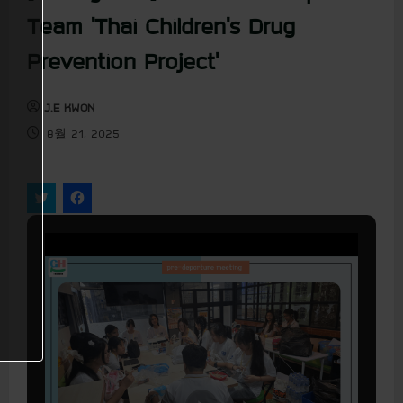
u
Team ‘Thai Children’s Drug
Prevention Project’
J.E KWON
8월 21, 2025