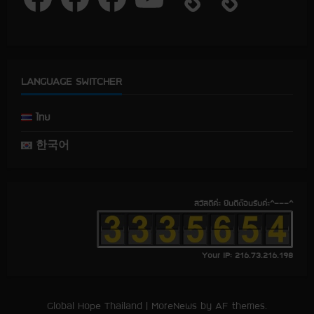
c
c
c
u
e
e
e
T
b
b
b
u
o
o
o
b
o
o
o
e
k
k
k
LANGUAGE SWITCHER
ไทย
한국어
สวัสดีค่ะ ยินดีต้อนรับค่ะ^---^
Your IP: 216.73.216.198
Global Hope Thailand
|
MoreNews
by AF themes.