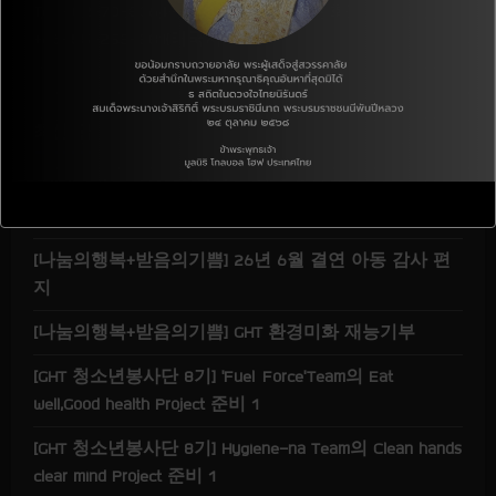
Tel :+82-70-8064-8891 (한국인터넷전화)
d
+66-55-258-881(태국사무소)
i
n
최신 글
g
[지역사회] 26년 7월 결연 아동 후원 CDP(Children
Donation Program)
[나눔의행복+받음의기쁨] 26년 6월 결연 아동 감사 편
지
[나눔의행복+받음의기쁨] GHT 환경미화 재능기부
[GHT 청소년봉사단 8기] ‘Fuel Force’Team의 Eat
well,Good health Project 준비 1
[GHT 청소년봉사단 8기] Hygiene-na Team의 Clean hands
clear mind Project 준비 1