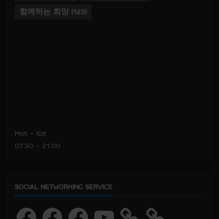
함께하는 희망
(123)
Mon – Sat
07.30 – 21.00
SOCIAL NETWORKING SERVICE
F
F
F
Y
a
a
a
o