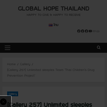
S
modal-check
modal-check
GLOBAL HOPE THAILAND
k
i
HAPPY TO GIVE & HAPPY TO RECEIVE
p
ไทย
t
Facebook
Facebook
Facebook
YouTube
Link
Link
o
c
o
P
n
r
t
i
e
Home
Gallery
m
n
[Gallery 257] Unlimited sleeples Team ‘Thai Children’s Drug
a
t
Prevention Project’
r
y
M
Gallery
e
n
[Gallery 257] Unlimited sleeples