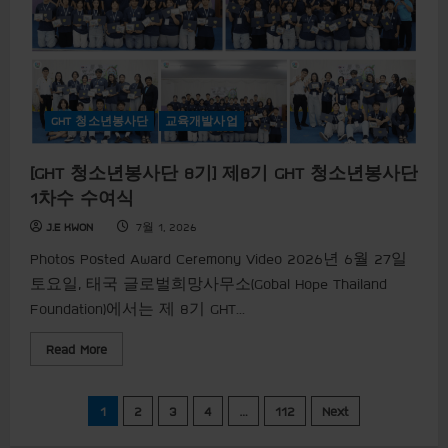
년
봉
사
단
8
기
]
제
8
GHT 청소년봉사단
교육개발사업
기
G
H
[GHT 청소년봉사단 8기] 제8기 GHT 청소년봉사단
T
청
1차수 수여식
소
년
봉
J.E KWON
7월 1, 2026
사
단
Photos Posted Award Ceremony Video 2026년 6월 27일
1
토요일, 태국 글로벌희망사무소(Gobal Hope Thailand
차
수
Foundation)에서는 제 8기 GHT...
성
과
공
R
Read More
유
e
회
a
및
d
종
m
글
결
1
2
3
4
…
112
Next
o
식
r
e