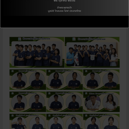
GHT Youth Volunteers Project
기
쁨
J.E KWON
7월 6, 2026
]
제
8
기
R
Read More
G
e
H
a
T
d
청
m
소
o
년
r
봉
e
사
a
단
b
(
o
팀
u
활
t
동
[
)
G
1
a
차
l
수
l
종
e
결
r
식
y
과
2
2
7
차
6
수
]
발
O
대
p