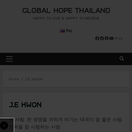
S
modal-check
modal-check
GLOBAL HOPE THAILAND
k
i
HAPPY TO GIVE & HAPPY TO RECEIVE
p
ไทย
t
Facebook
Facebook
Facebook
YouTube
Link
Link
o
c
o
P
n
r
t
i
e
Home
J.E KWON
m
n
a
t
r
J.E KWON
y
M
e
한 사람. 한 생명을 귀하게 여기는 태국이 참 좋은 사람.
n
한국을 참 사랑하는 사람.