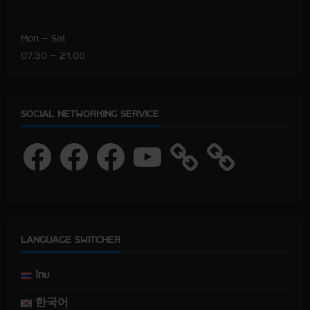
Mon – Sat
07.30 – 21.00
SOCIAL NETWORKING SERVICE
F
F
F
Y
a
a
a
o
c
c
c
u
e
e
e
T
b
b
b
u
o
o
o
b
o
o
o
e
k
k
k
LANGUAGE SWITCHER
ไทย
한국어