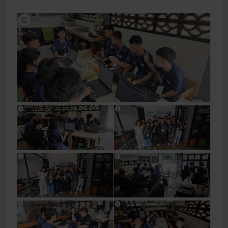
a
d
m
o
r
e
a
b
o
u
t
[
G
H
T
청
소
년
봉
사
단
8
기
]
‘
F
u
e
l
F
o