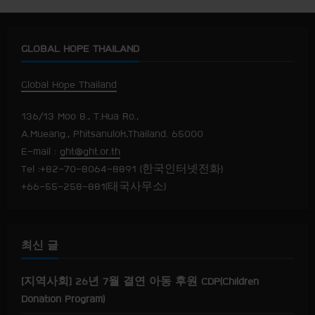
내
a
b
o
비
u
GLOBAL HOPE THAILAND
t
[
게
G
H
Global Hope Thailand
T
이
청
소
136/13 Moo 8., T.Hua Ro.,
년
션
봉
A.Mueang., Phitsanulok,Thailand. 65000
사
단
E-mail :
ght@ght.or.th
8
기
Tel :+82-70-8064-8891 (한국인터넷전화)
]
+66-55-258-881(태국사무소)
제
8
기
G
H
T
최신 글
청
소
년
봉
[지역사회] 26년 7월 결연 아동 후원 CDP(Children
사
단
Donation Program)
1
차