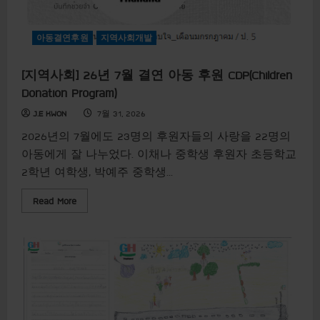
아동결연후원
지역사회개발
[지역사회] 26년 7월 결연 아동 후원 CDP(Children
Donation Program)
J.E KWON
7월 31, 2026
2026년의 7월에도 23명의 후원자들의 사랑을 22명의
아동에게 잘 나누었다. 이채나 중학생 후원자 초등학교
2학년 여학생, 박예주 중학생...
R
Read More
e
a
d
m
o
r
e
a
b
o
u
t