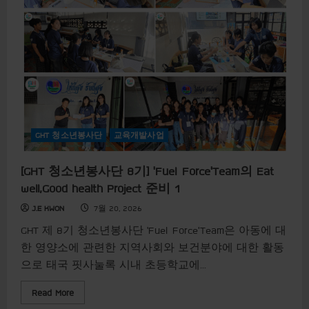
쁨
]
G
H
T
환
경
미
화
재
능
기
부
GHT 청소년봉사단
교육개발사업
[GHT 청소년봉사단 8기] ‘Fuel Force’Team의 Eat
well,Good health Project 준비 1
J.E KWON
7월 20, 2026
GHT 제 8기 청소년봉사단 ‘Fuel Force’Team은 아동에 대
한 영양소에 관련한 지역사회와 보건분야에 대한 활동
으로 태국 핏사눌록 시내 초등학교에...
R
Read More
e