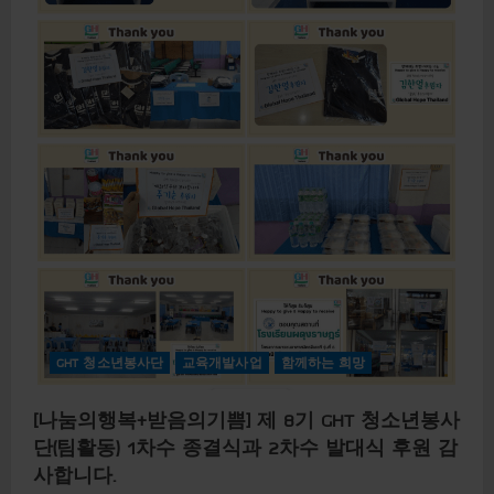
c
u
t
t
준
[
비
G
1
H
T
청
소
년
봉
사
단
8
기
]
H
y
g
i
e
n
e
-
GHT 청소년봉사단
교육개발사업
함께하는 희망
n
a
T
e
[나눔의행복+받음의기쁨] 제 8기 GHT 청소년봉사
a
m
단(팀활동) 1차수 종결식과 2차수 발대식 후원 감
의
C
사합니다.
l