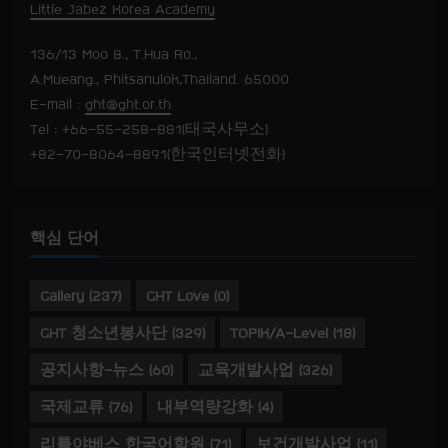
Little Jabez Korea Academy
136/13 Moo 8., T.Hua Ro.,
A.Mueang., Phitsanulok,Thailand. 65000
E-mail :
ght@ght.or.th
Tel : +66-55-258-881(태국사무소)
+82-70-8064-8891(한국인터넷전화)
핵심 단어
Gallery
(237)
GHT Love
(0)
GHT 청소년봉사단
(329)
TOPIK/A-Level
(18)
공지사항-뉴스
(60)
교육개발사업
(326)
국제교류
(76)
내부역량강화
(4)
리틀야베스 한국어학원
(71)
보건개발사업
(11)