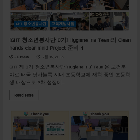
r
c
e
’
T
e
GHT 청소년봉사단
교육개발사업
a
m
의
[GHT 청소년봉사단 8기] Hygiene-na Team의 Clean
E
a
hands clear mind Project 준비 1
t
w
J.E KWON
7월 15, 2026
e
l
GHT 제 8기 청소년봉사단 ‘Hygiene-na’ Team은 보건분
l
,
야로 태국 핏사눌록 시내 초등학교에 재학 중인 초등학
G
o
생 대상으로 2차 성징에...
o
d
h
R
Read More
e
e
a
a
l
d
t
m
h
o
P
r
r
e
o
a
j
b
e
o