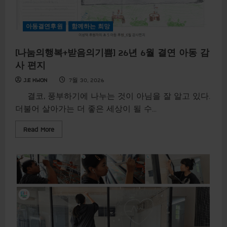
[
지
역
아동결연후원
함께하는 희망
사
회
]
2
[나눔의행복+받음의기쁨] 26년 6월 결연 아동 감
6
년
사 편지
7
월
J.E KWON
7월 30, 2026
결
연
결코, 풍부하기에 나누는 것이 아님을 잘 알고 있다.
아
동
더불어 살아가는 더 좋은 세상이 될 수...
후
원
C
R
Read More
D
e
P
a
(
d
C
m
h
o
i
r
l
e
d
a
r
b
e
o
n
u
D
t
o
[
n