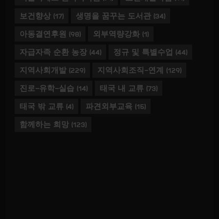
보건향상
(17)
생명을 꿈꾸는 도서관
(34)
아동결연후원
(98)
외부역량강화
(1)
자급자족 순환 농장
(44)
정규 및 특별수업
(44)
지역사회개발
(229)
지역사회조직-연계
(129)
진로-유학-실습
(14)
태국 내 교류
(73)
태국 밖 교류
(4)
파견외부교육
(15)
함께하는 희망
(123)