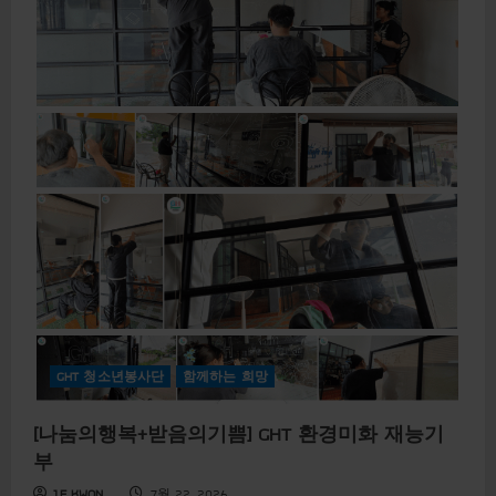
나
a
눔
t
의
i
행
o
복
n
+
P
받
r
음
o
의
g
기
r
쁨
a
]
m
2
)
6
년
6
월
결
연
아
동
감
사
편
지
GHT 청소년봉사단
함께하는 희망
[나눔의행복+받음의기쁨] GHT 환경미화 재능기
부
J.E KWON
7월 22, 2026