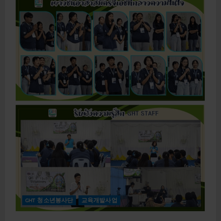
o
o
u
r
t
e
h
a
V
b
o
o
l
u
u
t
n
[
t
G
e
H
e
T
r
청
s
소
P
년
r
봉
o
사
j
단
e
8
c
기
t
]
제
8
기
G
H
T
청
소
GHT 청소년봉사단
교육개발사업
년
봉
사