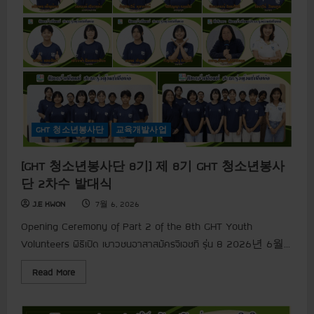
식
e
후
n
원
i
감
n
사
g
합
C
니
e
다
r
.
e
m
o
n
y
GHT 청소년봉사단
교육개발사업
o
f
P
a
[GHT 청소년봉사단 8기] 제 8기 GHT 청소년봉사
r
t
단 2차수 발대식
2
o
J.E KWON
7월 6, 2026
f
t
Opening Ceremony of Part 2 of the 8th GHT Youth
h
e
Volunteers พิธีเปิด เยาวชนอาสาสมัครจีเอชที รุ่น 8 2026년 6월...
8
t
h
R
Read More
G
e
H
a
T
d
Y
m