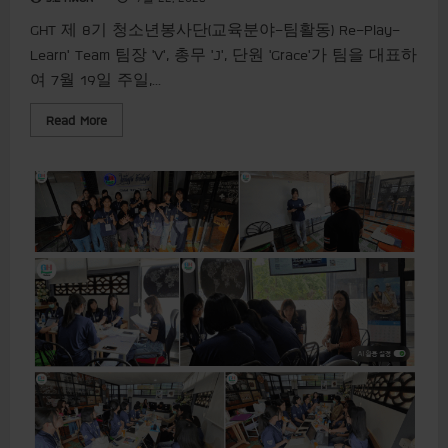
GHT 제 8기 청소년봉사단(교육분야-팀활동) Re-Play-
Learn’ Team 팀장 ‘V’, 총무 ‘J’, 단원 ‘Grace’가 팀을 대표하
여 7월 19일 주일,...
R
Read More
e
a
d
m
o
r
e
a
b
o
u
t
[
나
눔
의
행
복
+
받
음
의
기