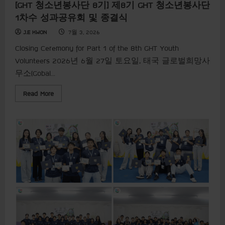
[GHT 청소년봉사단 8기] 제8기 GHT 청소년봉사단
단
2
1차수 성과공유회 및 종결식
차
수
발
J.E KWON
7월 3, 2026
대
식
Closing Ceremony for Part 1 of the 8th GHT Youth
Volunteers 2026년 6월 27일 토요일, 태국 글로벌희망사
무소(Gobal...
R
Read More
e
a
d
m
o
r
e
a
b
o
u
t
[
G
H
T
청
소