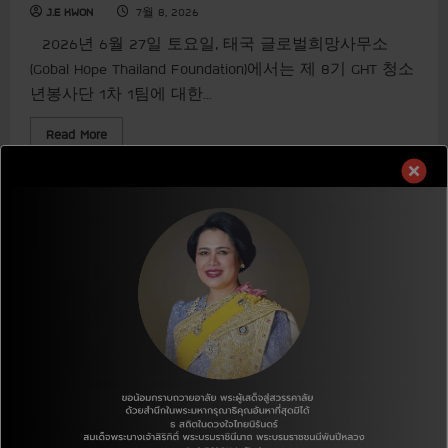
e
J.E KWON
7월 8, 2026
a
n
2026년 6월 27일 토요일, 태국 글로벌희망사무소
h
a
(Gobal Hope Thailand Foundation)에서는 제 8기 GHT 청소
n
d
년봉사단 1차 1팀에 대한...
s
c
R
Read More
l
e
e
a
a
d
r
m
m
o
i
r
n
e
d
a
P
b
r
o
o
u
j
t
e
[
c
나
t
눔
준
의
비
행
1
Gallery
복
+
받
[Gallery 276] Opening Ceremony of Part 2 of the 8th
음
의