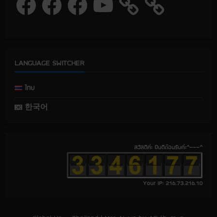
a
a
a
o
c
c
c
u
e
e
e
T
b
b
b
u
o
o
o
b
o
o
o
e
k
k
k
LANGUAGE SWITCHER
ไทย
한국어
สวัสดีค่ะ ยินดีต้อนรับค่ะ^---^
Your IP: 216.73.216.10