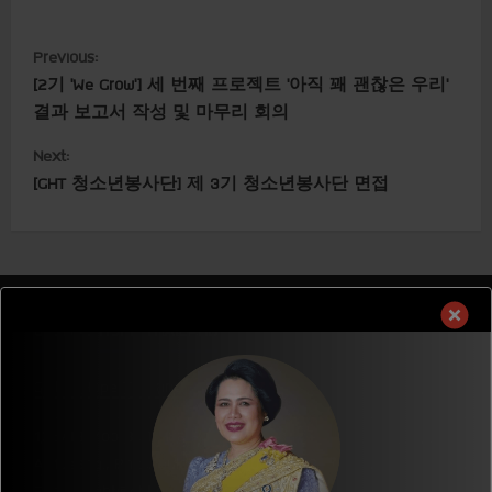
C
Previous:
[2기 ‘We Grow’] 세 번째 프로젝트 ‘아직 꽤 괜찮은 우리’
o
결과 보고서 작성 및 마무리 회의
n
Next:
t
[GHT 청소년봉사단] 제 3기 청소년봉사단 면접
i
n
u
GLOBAL HOPE THAILAND
e
Global Hope Thailand
R
136/13 Moo 8., T.Hua Ro.,
e
A.Mueang., Phitsanulok,Thailand. 65000
E-mail :
ght@ght.or.th