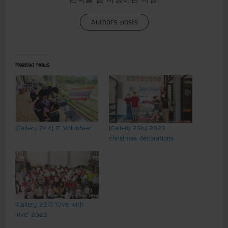
Author's posts
Related News
[Gallery 244] IT Volunteer
[Gallery 236] 2023
christmas decorations
[Gallery 237] ‘Give with
love’ 2023