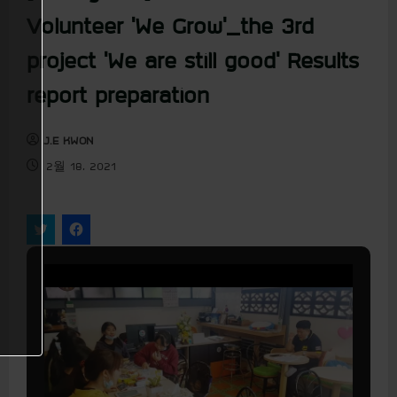
u
Volunteer ‘We Grow’_the 3rd
project ‘We are still good’ Results
report preparation
J.E KWON
2월 18, 2021