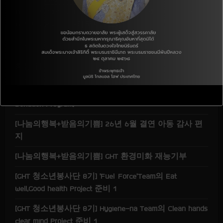
a
Tel :+82-70-8064-8891 (한국인터넷전화)
+66-55-258-881(태국사무소)
d
i
최신 글
n
g
[지역사회] 26년 7월 결연 아동 후원 CDP(Children
Donation Program)
[나눔의행복+받음의기쁨] 26년 6월 결연 아동 감사 편
지
[나눔의행복+받음의기쁨] GHT 환경미화 재능기부
[GHT 청소년봉사단 8기] ‘Fuel Force’Team의 Eat
well,Good health Project 준비 1
[GHT 청소년봉사단 8기] Hygiene-na Team의 Clean hands
clear mind Project 준비 1