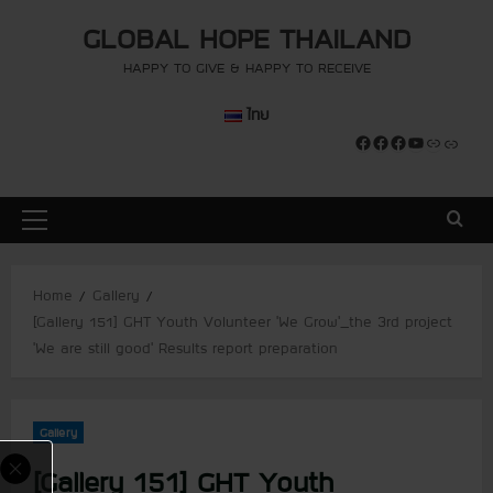
S
modal-check
modal-check
GLOBAL HOPE THAILAND
k
i
HAPPY TO GIVE & HAPPY TO RECEIVE
p
ไทย
t
Facebook
Facebook
Facebook
YouTube
Link
Link
o
c
o
P
n
r
t
i
e
Home
Gallery
m
n
[Gallery 151] GHT Youth Volunteer ‘We Grow’_the 3rd project
a
t
‘We are still good’ Results report preparation
r
y
M
Gallery
e
n
[Gallery 151] GHT Youth