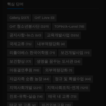
핵심 단어
Gallery
(237)
GHT Love
(0)
GHT 청소년봉사단
(329)
TOPIK/A-Level
(18)
공지사항-뉴스
(60)
교육개발사업
(326)
국제교류
(76)
내부역량강화
(4)
리틀야베스 한국어학원
(71)
보건개발사업
(11)
보건향상
(17)
생명을 꿈꾸는 도서관
(34)
아동결연후원
(98)
외부역량강화
(1)
자급자족 순환 농장
(44)
정규 및 특별수업
(44)
지역사회개발
(229)
지역사회조직-연계
(129)
진로-유학-실습
(14)
태국 내 교류
(73)
태국 밖 교류
(4)
파견외부교육
(15)