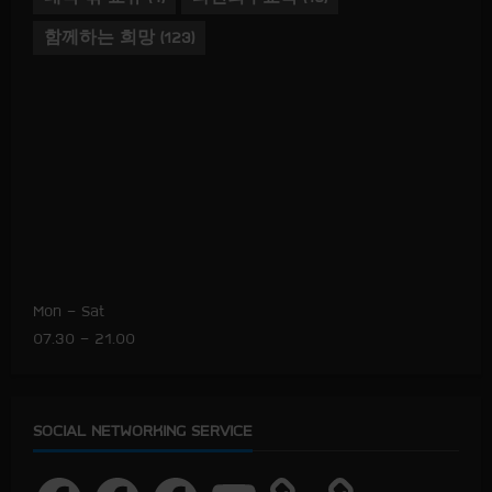
함께하는 희망
(123)
Mon – Sat
07.30 – 21.00
SOCIAL NETWORKING SERVICE
F
F
F
Y