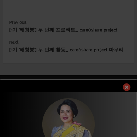
C
Previous:
[1기 ‘태청봉’] 두 번째 프로젝트_ care&share project
o
Next:
n
[1기 ‘태청봉’] 두 번째 활동_ care&share project 마무리
t
i
n
GLOBAL HOPE THAILAND
u
Global Hope Thailand
e
136/13 Moo 8., T.Hua Ro.,
R
A.Mueang., Phitsanulok,Thailand. 65000
e
E-mail :
ght@ght.or.th