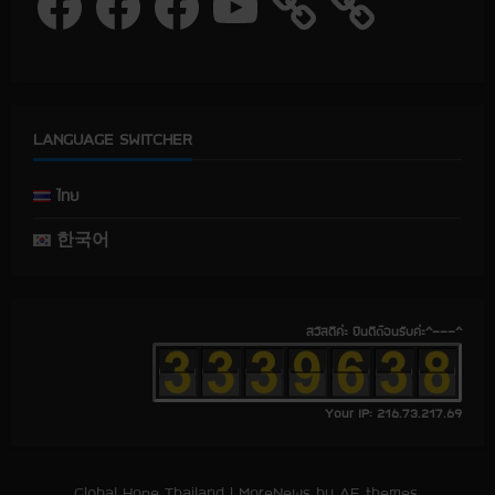
a
a
a
o
c
c
c
u
e
e
e
T
b
b
b
u
o
o
o
b
o
o
o
e
k
k
k
LANGUAGE SWITCHER
ไทย
한국어
สวัสดีค่ะ ยินดีต้อนรับค่ะ^---^
Your IP: 216.73.217.69
Global Hope Thailand
|
MoreNews
by AF themes.