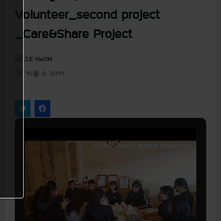
u
Volunteer_second project
_Care&Share Project
J.E KWON
10월 8, 2019