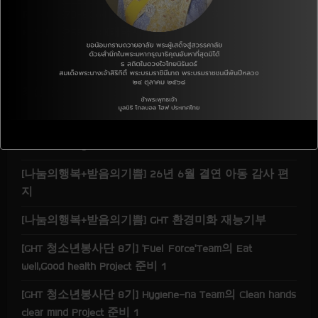
Tel :+82-70-8064-8891 (한국인터넷전화)
a
+66-55-258-881(태국사무소)
d
i
최신 글
n
[지역사회] 26년 7월 결연 아동 후원 CDP(Children
g
Donation Program)
[나눔의행복+받음의기쁨] 26년 6월 결연 아동 감사 편
지
[나눔의행복+받음의기쁨] GHT 환경미화 재능기부
[GHT 청소년봉사단 8기] ‘Fuel Force’Team의 Eat
well,Good health Project 준비 1
[GHT 청소년봉사단 8기] Hygiene-na Team의 Clean hands
clear mind Project 준비 1