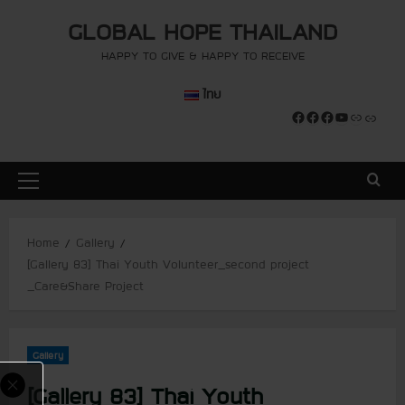
S
modal-check
modal-check
GLOBAL HOPE THAILAND
k
i
HAPPY TO GIVE & HAPPY TO RECEIVE
p
ไทย
t
Facebook
Facebook
Facebook
YouTube
Link
Link
o
c
o
P
n
r
t
i
e
Home
Gallery
m
n
[Gallery 83] Thai Youth Volunteer_second project
a
t
_Care&Share Project
r
y
M
Gallery
e
n
[Gallery 83] Thai Youth