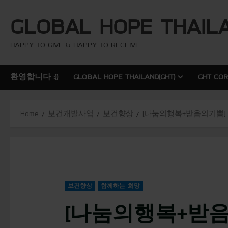
S
GLOBAL HOPE THAIL
k
i
p
HAPPY TO GIVE & HAPPY TO RECEIVE
t
o
환영합니다 :))
GLOBAL HOPE THAILAND(GHT)
GHT CO
c
o
n
Home
보건개발사업
보건향상
[나눔의행복+받음의기쁨] 해^
t
e
n
t
보건향상
함께하는 희망
[나눔의행복+받음