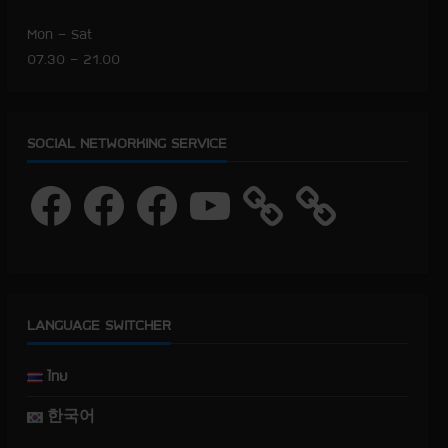
Mon – Sat
07.30 – 21.00
SOCIAL NETWORKING SERVICE
F
F
F
Y
a
a
a
o
c
c
c
u
e
e
e
T
b
b
b
u
o
o
o
b
o
o
o
e
k
k
k
LANGUAGE SWITCHER
ไทย
한국어