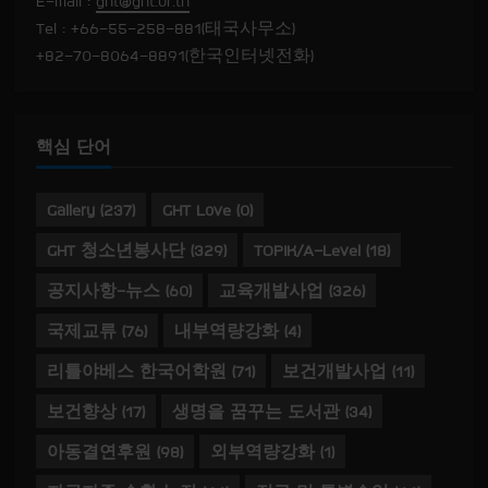
E-mail :
ght@ght.or.th
Tel : +66-55-258-881(태국사무소)
+82-70-8064-8891(한국인터넷전화)
핵심 단어
Gallery
(237)
GHT Love
(0)
GHT 청소년봉사단
(329)
TOPIK/A-Level
(18)
공지사항-뉴스
(60)
교육개발사업
(326)
국제교류
(76)
내부역량강화
(4)
리틀야베스 한국어학원
(71)
보건개발사업
(11)
보건향상
(17)
생명을 꿈꾸는 도서관
(34)
아동결연후원
(98)
외부역량강화
(1)