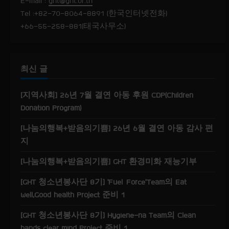
E-mail :
ght@ght.or.th
a
Tel :+82-70-8064-8891 (한국인터넷전화)
+66-55-258-881(태국사무소)
d
i
최신 글
n
g
[지역사회] 26년 7월 결연 아동 후원 CDP(Children
Donation Program)
[나눔의행복+받음의기쁨] 26년 6월 결연 아동 감사 편
지
[나눔의행복+받음의기쁨] GHT 환경미화 재능기부
[GHT 청소년봉사단 8기] ‘Fuel Force’Team의 Eat
well,Good health Project 준비 1
[GHT 청소년봉사단 8기] Hygiene-na Team의 Clean
hands clear mind Project 준비 1