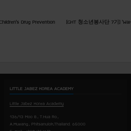
Children’s Drug Prevention
[GHT 청소년봉사단 7기] ‘Wai-
LITTLE JABEZ KOREA ACADEMY
Little Jabez Korea Academy
136/13 Moo 8., T.Hua Ro.,
A.Mueang., Phitsanulok,Thailand. 65000