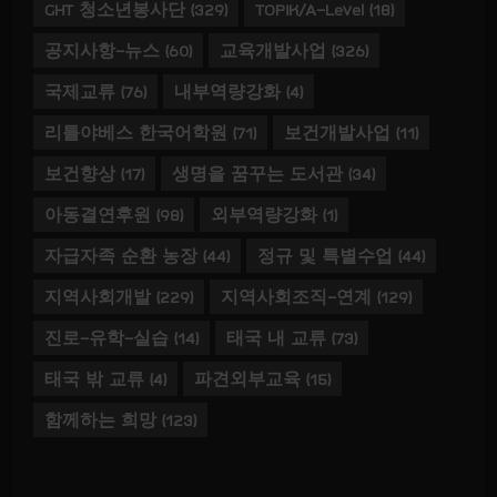
GHT 청소년봉사단
(329)
TOPIK/A-Level
(18)
공지사항-뉴스
(60)
교육개발사업
(326)
국제교류
(76)
내부역량강화
(4)
리틀야베스 한국어학원
(71)
보건개발사업
(11)
보건향상
(17)
생명을 꿈꾸는 도서관
(34)
아동결연후원
(98)
외부역량강화
(1)
자급자족 순환 농장
(44)
정규 및 특별수업
(44)
지역사회개발
(229)
지역사회조직-연계
(129)
진로-유학-실습
(14)
태국 내 교류
(73)
태국 밖 교류
(4)
파견외부교육
(15)
함께하는 희망
(123)