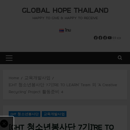
S
modal-check
modal-check
GLOBAL HOPE THAILAND
k
i
HAPPY TO GIVE & HAPPY TO RECEIVE
p
ไทย
t
Facebook
Facebook
Facebook
YouTube
Link
Link
o
c
o
P
n
r
t
i
e
Home
교육개발사업
m
n
[GHT 청소년봉사단 7기]’RE TO LEARN’ Team 의 ‘A Creative
a
t
Recycling’ Project 활동준비 4
r
y
M
GHT 청소년봉사단
교육개발사업
e
n
[GHT 청소년봉사단 7기]’RE TO