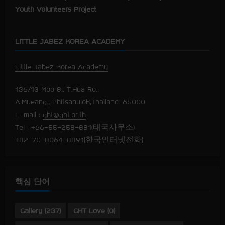
Youth Volunteers Project
LITTLE JABEZ KOREA ACADEMY
Little Jabez Korea Academy
136/13 Moo 8., T.Hua Ro.,
A.Mueang., Phitsanulok,Thailand. 65000
E-mail :
ght@ght.or.th
Tel : +66-55-258-881(태국사무소)
+82-70-8064-8891(한국인터넷전화)
핵심 단어
Gallery
(237)
GHT Love
(0)