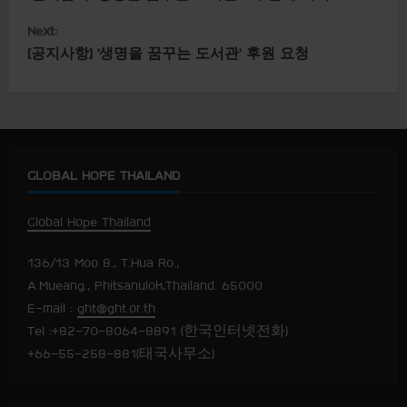
o
Next:
n
[공지사항] ‘생명을 꿈꾸는 도서관’ 후원 요청
t
i
n
GLOBAL HOPE THAILAND
u
Global Hope Thailand
e
136/13 Moo 8., T.Hua Ro.,
R
A.Mueang., Phitsanulok,Thailand. 65000
e
E-mail :
ght@ght.or.th
Tel :+82-70-8064-8891 (한국인터넷전화)
a
+66-55-258-881(태국사무소)
d