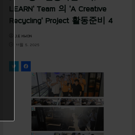
u
LEARN’ Team 의 ‘A Creative
Recycling’ Project 활동준비 4
J.E KWON
11월 5, 2025