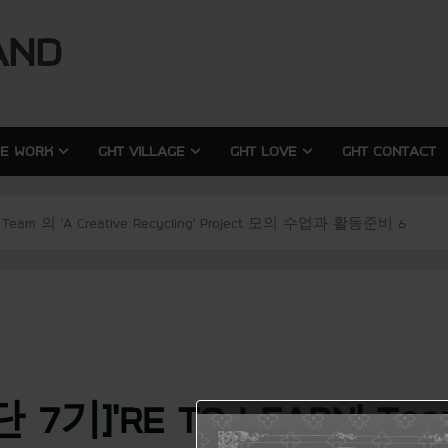
modal-check
modal-check
AND
RE WORK
GHT VILLAGE
GHT LOVE
GHT CONTACT
eam 의 ‘A Creative Recycling’ Project 모의 수업과 활동준비 6
]’RE TO LEARN’ Team 