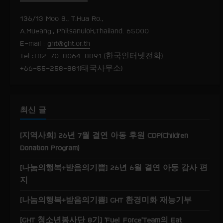
R
136/13 Moo 8., T.Hua Ro.,
e
A.Mueang., Phitsanulok,Thailand. 65000
E-mail :
ght@ght.or.th
a
Tel :+82-70-8064-8891 (한국인터넷전화)
+66-55-258-881(태국사무소)
d
i
최신 글
n
g
[지역사회] 26년 7월 결연 아동 후원 CDP(Children
Donation Program)
[나눔의행복+받음의기쁨] 26년 6월 결연 아동 감사 편
지
[나눔의행복+받음의기쁨] GHT 환경미화 재능기부
[GHT 청소년봉사단 8기] ‘Fuel Force’Team의 Eat