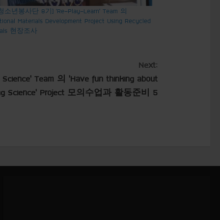
 청소년봉사단 8기] ‘Re-Play-Learn’ Team 의
tional Materials Development Project Using Recycled
rials 현장조사
Next:
ence’ Team 의 ‘Have fun thinking about
ing Science’ Project 모의수업과 활동준비 5