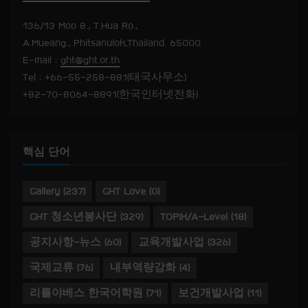
136/13 Moo 8., T.Hua Ro.,
A.Mueang., Phitsanulok,Thailand. 65000
E-mail :
ght@ght.or.th
Tel : +66-55-258-881(태국사무소)
+82-70-8064-8891(한국인터넷전화)
핵심 단어
Gallery
(237)
GHT Love
(0)
GHT 청소년봉사단
(329)
TOPIK/A-Level
(18)
공지사항-뉴스
(60)
교육개발사업
(326)
국제교류
(76)
내부역량강화
(4)
리틀야베스 한국어학원
(71)
보건개발사업
(11)