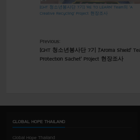
[GHT 청소년봉사단 7기] ‘RE TO LEARN’ Team의 ‘A
Creative Recycling’ Project 현장조사
C
Previous:
[GHT 청소년봉사단 7기 ]’Aroma Shield’ Team
o
Protection Sachet’ Project 현장조사
n
t
i
n
u
GLOBAL HOPE THAILAND
e
Global Hope Thailand