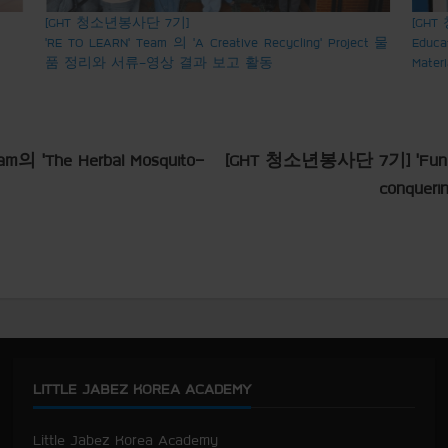
[GHT 청소년봉사단 7기]
[GHT
‘RE TO LEARN’ Team 의 ‘A Creative Recycling’ Project 물
Educa
품 정리와 서류-영상 결과 보고 활동
Mate
의 ‘The Herbal Mosquito-
[GHT 청소년봉사단 7기] ‘Fun Sci
conquer
LITTLE JABEZ KOREA ACADEMY
Little Jabez Korea Academy