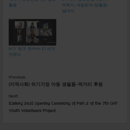
활동
역복지-개발분야-팀활동)
발대식
[4기 ‘핑크 젠/Pink Z’] 비대
면회의
C
Previous:
[지역사회] 위기가정 아동 생필품-먹거리 후원
o
Next:
n
[Gallery 262] Opening Ceremony of Part 2 of the 7th GHT
t
Youth Volunteers Project
i