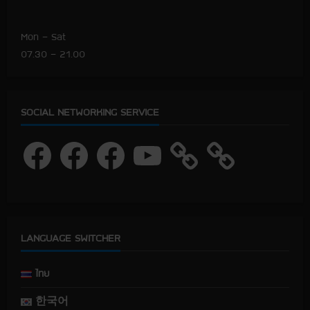
Mon – Sat
07.30 – 21.00
SOCIAL NETWORKING SERVICE
F
F
F
Y
a
a
a
o
c
c
c
u
e
e
e
T
b
b
b
u
o
o
o
b
o
o
o
e
k
k
k
LANGUAGE SWITCHER
ไทย
한국어