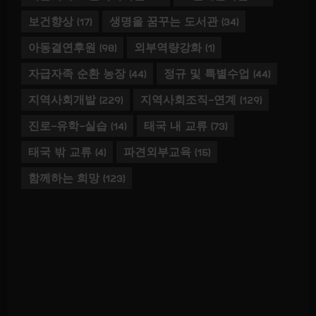
보건향상
(17)
생명을 꿈꾸는 도서관
(34)
아동결연후원
(98)
외부역량강화
(1)
자급자족 순환 농장
(44)
정규 및 특별수업
(44)
지역사회개발
(229)
지역사회조직-연계
(129)
진로-유학-실습
(14)
태국 내 교류
(73)
태국 밖 교류
(4)
파견외부교육
(15)
함께하는 희망
(123)