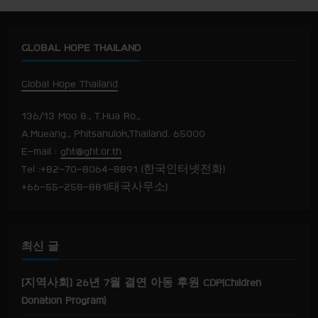
n
u
GLOBAL HOPE THAILAND
e
Global Hope Thailand
R
136/13 Moo 8., T.Hua Ro.,
e
A.Mueang., Phitsanulok,Thailand. 65000
E-mail :
ght@ght.or.th
a
Tel :+82-70-8064-8891 (한국인터넷전화)
+66-55-258-881(태국사무소)
d
i
최신 글
n
g
[지역사회] 26년 7월 결연 아동 후원 CDP(Children
Donation Program)