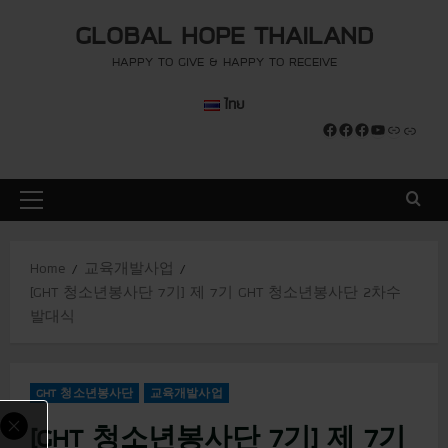
S
modal-check
modal-check
GLOBAL HOPE THAILAND
k
i
HAPPY TO GIVE & HAPPY TO RECEIVE
p
ไทย
t
Facebook
Facebook
Facebook
YouTube
Link
Link
o
c
o
P
n
r
t
i
e
Home
교육개발사업
m
n
[GHT 청소년봉사단 7기] 제 7기 GHT 청소년봉사단 2차수
a
t
발대식
r
y
M
GHT 청소년봉사단
교육개발사업
e
n
[GHT 청소년봉사단 7기] 제 7기