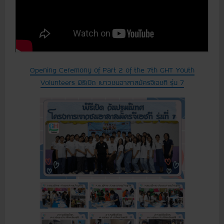
Opening Ceremony of Part 2 of the 7th GHT Youth
Volunteers พิธีเปิด เยาวชนอาสาสมัครจีเอชที รุ่น 7