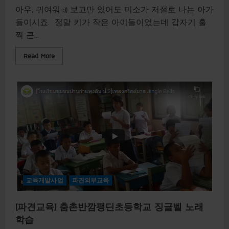
등
학
아우, 귀여워 :)) 보고만 있어도 미소가 저절로 나는 아가
교
한
들이시죠. ​ 정말 키가 작은​ 아이들이었는데 갑자기 훌
국
쩍 큰...
어
날
씨
R
Read More
배
e
우
a
기
d
m
o
r
e
a
b
o
u
t
[
파
견
교
육
교육개발사업
파견외부교육
]
춤
촌
반
[파견교육] 춤촌반깜팽딘초등학교 징글벨 노래
깜
학습
팽
딘