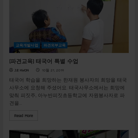
e
어
a
교
b
육
o
u
t
[
파
견
교
육
교육개발사업
파견외부교육
]
태
국
[파견교육] 태국어 특별 수업
어
특
별
J.E KWON
10월 21, 2019
수
업
태국어 학습을 희망하는 한재원 봉사자의 희망을 태국
사무소에 요청해 주셨어요. 태국사무소에서는 희망에
맞춰 피짓주, 아누반피짓초등학교에 자원봉사자로 파
견을...
R
Read More
e
a
d
m
o