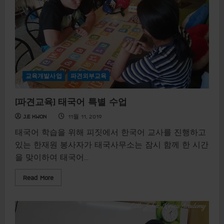
e
a
b
o
u
t
[
정
규
및
특
교육개발사업
파견외부교육
별
수
업
[파견교육] 태국어 특별 수업
]
코
이
J.E KWON
11월 11, 2019
카
와
태국어 학습을 위해 피짓에서 한국어 교사를 진행하고
함
께
있는 한재원 봉사자가 태국사무소는 잠시 함께 한 시간
하
을 맞이하여 태국어...
는
수
라
R
Read More
나
e
리
a
대
d
학
m
교
o
한
r
국