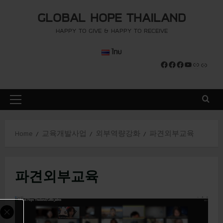
S
modal-check
modal-check
GLOBAL HOPE THAILAND
k
i
HAPPY TO GIVE & HAPPY TO RECEIVE
p
ไทย
t
Facebook
Facebook
Facebook
YouTube
Link
Link
o
c
o
P
n
r
t
i
e
Home
교육개발사업
외부역량강화
파견외부교육
m
n
a
t
r
파견외부교육
y
M
e
n