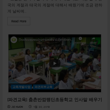
다
국의 계절과 태국의 계절에 대해서 배웠기에 조금 편하
v
s
게 날씨에...
없
다
R
Read More
e
a
d
m
o
r
e
a
b
o
u
t
[
파
견
교
육
]
춤
교육개발사업
파견외부교육
촌
반
깜
[파견교육] 춤촌반깜팽딘초등학교 인사말 배우기
팽
딘
초
J.E KWON
1월 30, 2018