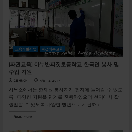
r
e
a
b
o
u
t
[
파
견
교
육
교육개발사업
파견외부교육
]
태
국
[파견교육] 아누반피짓초등학교 한국인 봉사 및
어
특
수업 지원
별
수
J.E KWON
9월 12, 2019
업
사무소에서는 한재원 봉사자가 현지에 들어갈 수 있도
록 다양한 자원을 연계를 진행하였으며 현지에서 잘
생활할 수 있도록 다양한 방면으로 지원하고...
R
Read More
e
a
d