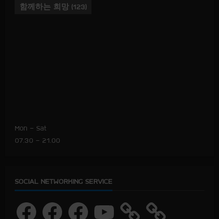
함께하는 희망
(123)
Mon – Sat
07.30 – 21.00
SOCIAL NETWORKING SERVICE
F
F
F
Y
a
a
a
o