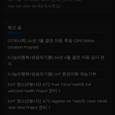
초
+66-55-258-881(태국사무소)
등
학
교
징
글
벨
최신 글
노
래
학
습
[지역사회] 26년 7월 결연 아동 후원 CDP(Children
Donation Program)
[나눔의행복+받음의기쁨] 26년 6월 결연 아동 감사 편
지
[나눔의행복+받음의기쁨] GHT 환경미화 재능기부
[GHT 청소년봉사단 8기] ‘Fuel Force’Team의 Eat
well,Good health Project 준비 1
[GHT 청소년봉사단 8기] Hygiene-na Team의 Clean hands
clear mind Project 준비 1