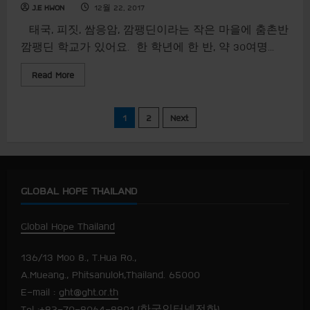
초
J.E KWON
12월 22, 2017
등
학
​태국, 피짓, 쌈응암, 깜팽딘이라는 작은 마을에 춤촌반
교
인
깜팽딘 학교가 있어요. ​ 한 학년에 한 반, 약 30여명...
사
말
R
배
Read More
e
우
a
기
d
m
글
1
2
Next
o
r
e
내
a
b
o
비
u
GLOBAL HOPE THAILAND
t
[
게
파
견
Global Hope Thailand
교
이
육
]
136/13 Moo 8., T.Hua Ro.,
춤
션
촌
A.Mueang., Phitsanulok,Thailand. 65000
반
깜
E-mail :
ght@ght.or.th
팽
딘
Tel :+82-70-8064-8891 (한국인터넷전화)