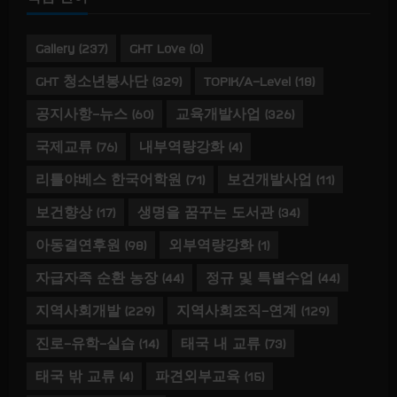
Gallery
(237)
GHT Love
(0)
GHT 청소년봉사단
(329)
TOPIK/A-Level
(18)
공지사항-뉴스
(60)
교육개발사업
(326)
국제교류
(76)
내부역량강화
(4)
리틀야베스 한국어학원
(71)
보건개발사업
(11)
보건향상
(17)
생명을 꿈꾸는 도서관
(34)
아동결연후원
(98)
외부역량강화
(1)
자급자족 순환 농장
(44)
정규 및 특별수업
(44)
지역사회개발
(229)
지역사회조직-연계
(129)
진로-유학-실습
(14)
태국 내 교류
(73)
태국 밖 교류
(4)
파견외부교육
(15)