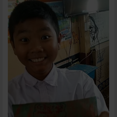
m
o
r
e
a
b
o
u
t
[
파
견
교
육
]
아
누
반
피
짓
초
등
학
교
한
국
인
봉
사
및
수
업