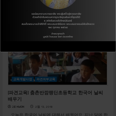
색
R
Read More
e
a
d
m
o
r
e
a
b
o
u
t
[
파
견
교
육
]
춤
교육개발사업
파견외부교육
촌
반
깜
[파견교육] 춤촌반깜팽딘초등학교 한국어 날씨
팽
딘
배우기
초
등
J.E KWON
2월 13, 2018
학
교
오늘은 한국어 날씨에 대해서 배웠어요. 지난 달에 한
있