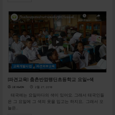
e
a
d
m
o
r
e
a
b
o
u
t
[
파
견
교
육
]
춤
교육개발사업
파견외부교육
촌
반
깜
[파견교육] 춤촌반깜팽딘초등학교 요일+색
팽
딘
J.E KWON
2월 27, 2018
초
등
학
태국에는 요일마다의 색이 있어요. 그래서 태국인들
교
은 그 요일에 그 색의 옷을 입고는 하지요, ​ 그래서 오
한
국
늘은...
어
마