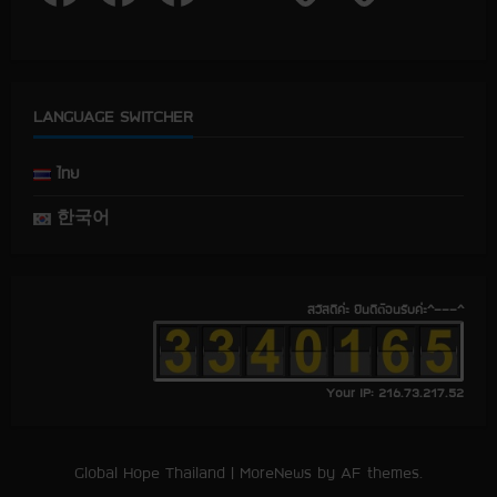
c
c
c
u
e
e
e
T
b
b
b
u
o
o
o
b
o
o
o
e
k
k
k
LANGUAGE SWITCHER
ไทย
한국어
สวัสดีค่ะ ยินดีต้อนรับค่ะ^---^
Your IP: 216.73.217.52
Global Hope Thailand
|
MoreNews
by AF themes.