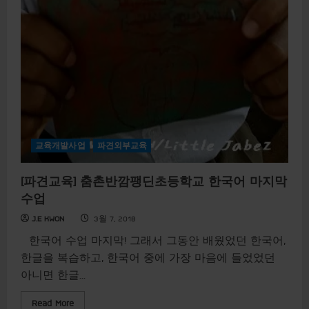
지
원
교육개발사업
파견외부교육
[파견교육] 춤촌반깜팽딘초등학교 한국어 마지막
수업
J.E KWON
3월 7, 2018
​한국어 수업 마지막! 그래서 그동안 배웠었던 한국어,
한글을 복습하고, 한국어 중에 가장 마음에 들었었던
아니면 한글...
R
Read More