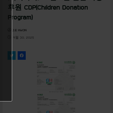
u
후원 CDP(Children Donation
Program)
J.E KWON
9월 30, 2025