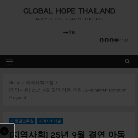
S
modal-check
modal-check
GLOBAL HOPE THAILAND
k
i
HAPPY TO GIVE & HAPPY TO RECEIVE
p
ไทย
t
Facebook
Facebook
Facebook
YouTube
Link
Link
o
c
o
P
n
r
t
i
e
Home
지역사회개발
m
n
[지역사회] 25년 9월 결연 아동 후원 CDP(Children Donation
a
t
Program)
r
y
M
아동결연후원
지역사회개발
e
n
[지역사회] 25년 9월 결연 아동