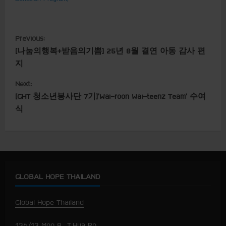
C
Previous:
[나눔의행복+받음의기쁨] 25년 8월 결연 아동 감사 편
o
지
n
Next:
t
[GHT 청소년봉사단 7기]’Wai-roon Wai-teenz Team’ 수여
식
i
n
u
GLOBAL HOPE THAILAND
e
R
Global Hope Thailand
e
136/13 Moo 8., T.Hua Ro.,