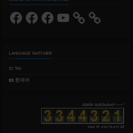
F
F
F
Y
a
a
a
o
c
c
c
u
e
e
e
T
b
b
b
u
o
o
o
b
o
o
o
e
k
k
k
LANGUAGE SWITCHER
ไทย
한국어
สวัสดีค่ะ ยินดีต้อนรับค่ะ^---^
Your IP: 216.73.217.35