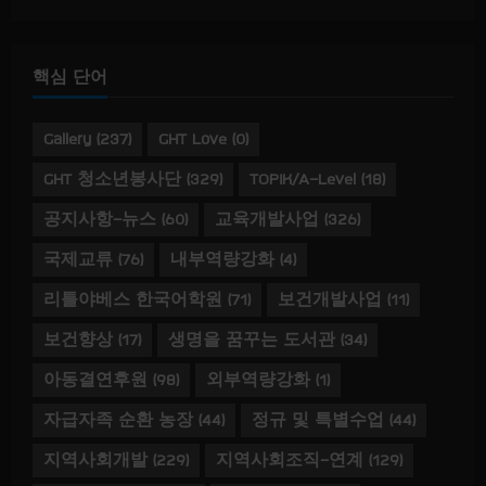
핵심 단어
Gallery
(237)
GHT Love
(0)
GHT 청소년봉사단
(329)
TOPIK/A-Level
(18)
공지사항-뉴스
(60)
교육개발사업
(326)
국제교류
(76)
내부역량강화
(4)
리틀야베스 한국어학원
(71)
보건개발사업
(11)
보건향상
(17)
생명을 꿈꾸는 도서관
(34)
아동결연후원
(98)
외부역량강화
(1)
자급자족 순환 농장
(44)
정규 및 특별수업
(44)
지역사회개발
(229)
지역사회조직-연계
(129)