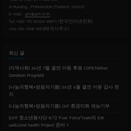
A.Mueang., Phitsanulok,Thailand. 65000
a
E-mail :
ght@ght.or.th
Tel :+82-70-8064-8891 (한국인터넷전화)
d
+66-55-258-881(태국사무소)
i
n
최신 글
g
[지역사회] 26년 7월 결연 아동 후원 CDP(Children
Donation Program)
[나눔의행복+받음의기쁨] 26년 6월 결연 아동 감사 편
지
[나눔의행복+받음의기쁨] GHT 환경미화 재능기부
[GHT 청소년봉사단 8기] ‘Fuel Force’Team의 Eat
well,Good health Project 준비 1