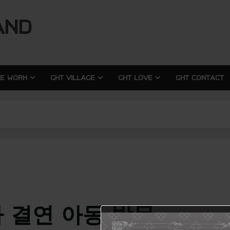
modal-check
modal-check
AND
RE WORK
GHT VILLAGE
GHT LOVE
GHT CONTACT
자 결연 아동 방문