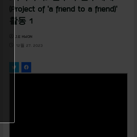
u
(Project of ‘a friend to a friend)’
활동 1
J.E KWON
12월 27, 2023