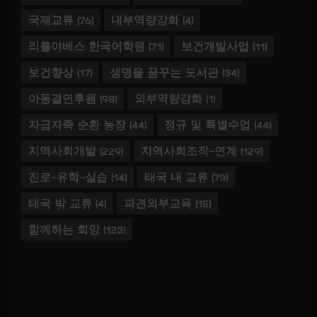
국제교류
(76)
내부역량강화
(4)
리틀야베스 한국어학원
(71)
보건개발사업
(11)
보건향상
(17)
생명을 꿈꾸는 도서관
(34)
아동결연후원
(98)
외부역량강화
(1)
자급자족 순환 농장
(44)
정규 및 특별수업
(44)
지역사회개발
(229)
지역사회조직-연계
(129)
진로-유학-실습
(14)
태국 내 교류
(73)
태국 밖 교류
(4)
파견외부교육
(15)
함께하는 희망
(123)