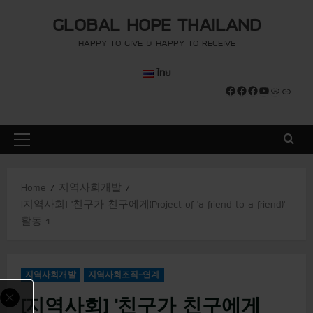
S
modal-check
modal-check
GLOBAL HOPE THAILAND
k
i
HAPPY TO GIVE & HAPPY TO RECEIVE
p
ไทย
t
Facebook
Facebook
Facebook
YouTube
Link
Link
o
c
o
P
n
r
t
i
e
Home
지역사회개발
m
n
[지역사회] ‘친구가 친구에게(Project of ‘a friend to a friend)’
a
t
활동 1
r
y
M
지역사회개발
지역사회조직-연계
e
n
[지역사회] ‘친구가 친구에게