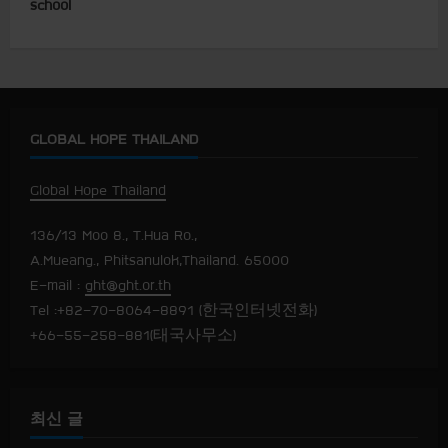
school
i
n
u
GLOBAL HOPE THAILAND
e
R
Global Hope Thailand
e
136/13 Moo 8., T.Hua Ro.,
A.Mueang., Phitsanulok,Thailand. 65000
a
E-mail :
ght@ght.or.th
Tel :+82-70-8064-8891 (한국인터넷전화)
d
+66-55-258-881(태국사무소)
i
n
최신 글
g