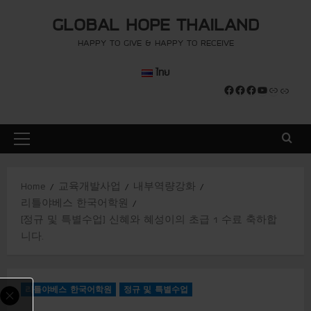
S
modal-check
modal-check
GLOBAL HOPE THAILAND
k
i
HAPPY TO GIVE & HAPPY TO RECEIVE
p
ไทย
t
Facebook
Facebook
Facebook
YouTube
Link
Link
o
c
o
P
n
r
t
i
e
Home
교육개발사업
내부역량강화
m
n
리틀야베스 한국어학원
a
t
[정규 및 특별수업] 신혜와 혜성이의 초급 1 수료 축하합
r
니다.
y
M
e
리틀야베스 한국어학원
정규 및 특별수업
n