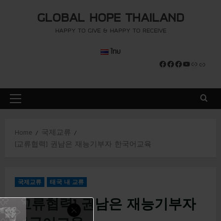
S
modal-check
modal-check
GLOBAL HOPE THAILAND
k
i
HAPPY TO GIVE & HAPPY TO RECEIVE
p
ไทย
t
Facebook
Facebook
Facebook
YouTube
Link
Link
o
c
o
P
n
r
t
i
e
Home
국제교류
m
n
[교류협력] 권남은 재능기부자 한국어교육
a
t
r
y
국제교류
태국 내 교류
M
e
[교류협력] 권남은 재능기부자
n