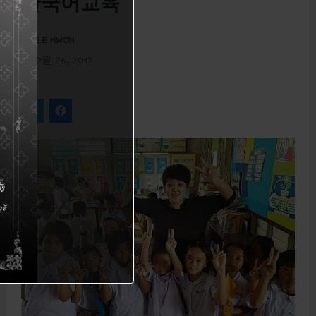
한국어교육
u
J.E KWON
7월 26, 2017