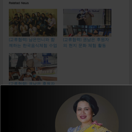
Related News
[교류협력] 남은언니와 함
[교류협력] 권남은 후원자
께하는 한국음식체험 수업
의 현지 문화 체험 활동
[교류협력] 권남은 후원자
님의 GHT 방문을 환영하며
다음을 기약합니다 :))
C
Previous:
[교류협력] 남은언니와 함께하는 한국음식체험 수업
o