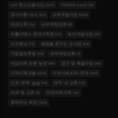
GHT 청소년봉사단
(329)
TOPIK/A-Level
(18)
공지사항-뉴스
(60)
교육개발사업
(326)
국제교류
(76)
내부역량강화
(4)
리틀야베스 한국어학원
(71)
보건개발사업
(11)
보건향상
(17)
생명을 꿈꾸는 도서관
(34)
아동결연후원
(98)
외부역량강화
(1)
자급자족 순환 농장
(44)
정규 및 특별수업
(44)
지역사회개발
(229)
지역사회조직-연계
(129)
진로-유학-실습
(14)
태국 내 교류
(73)
태국 밖 교류
(4)
파견외부교육
(15)
함께하는 희망
(123)