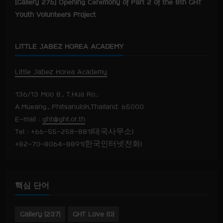
[Gallery 276] Opening Ceremony of Part 2 of the 8th GHT
Youth Volunteers Project
LITTLE JABEZ KOREA ACADEMY
Little Jabez Korea Academy
136/13 Moo 8., T.Hua Ro.,
A.Mueang., Phitsanulok,Thailand. 65000
E-mail :
ght@ght.or.th
Tel : +66-55-258-881(태국사무소)
+82-70-8064-8891(한국인터넷전화)
핵심 단어
Gallery
(237)
GHT Love
(0)