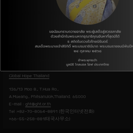
Next:
n
[파견교육] 춤촌반깜팽딘초등학교 한글 자모음 쓰기 수
t
업
i
n
u
GLOBAL HOPE THAILAND
e
Global Hope Thailand
R
136/13 Moo 8., T.Hua Ro.,
e
A.Mueang., Phitsanulok,Thailand. 65000
E-mail :
ght@ght.or.th
a
Tel :+82-70-8064-8891 (한국인터넷전화)
+66-55-258-881(태국사무소)
d