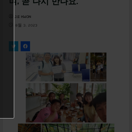
며, 곧 다시 만나요.
u
J.E KWON
8월 3, 2023