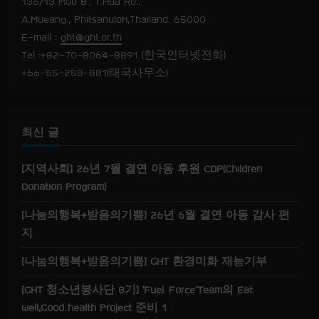
e
136/13 Moo 8., T.Hua Ro.,
A.Mueang., Phitsanulok,Thailand. 65000
a
E-mail :
ght@ght.or.th
Tel :+82-70-8064-8891 (한국인터넷전화)
d
+66-55-258-881(태국사무소)
i
n
최신 글
g
[지역사회] 26년 7월 결연 아동 후원 CDP(Children
Donation Program)
[나눔의행복+받음의기쁨] 26년 6월 결연 아동 감사 편
지
[나눔의행복+받음의기쁨] GHT 환경미화 재능기부
[GHT 청소년봉사단 8기] ‘Fuel Force’Team의 Eat
well,Good health Project 준비 1