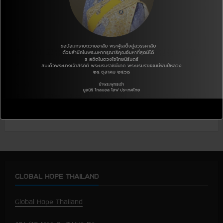
하며 다음을 기약합니다 :))
C
Previous:
[태국 내 교류] 홍콩 부부의 ‘나눔의 행복+받음의 기쁨’
o
2
n
Next:
t
[태국 내 교류] 홍콩 거주 한국인 부부의 사랑과 행복
나누기
i
n
u
GLOBAL HOPE THAILAND
e
R
Global Hope Thailand