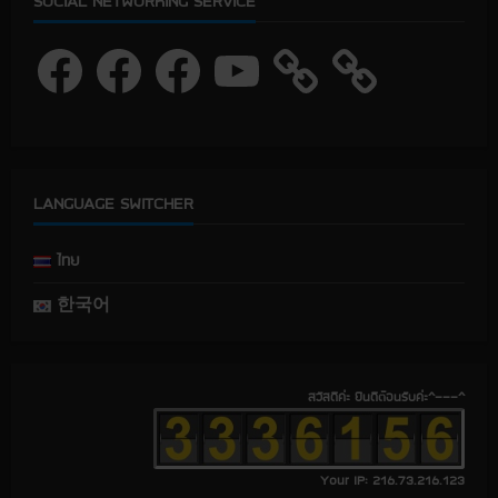
SOCIAL NETWORKING SERVICE
F
F
F
Y
a
a
a
o
c
c
c
u
e
e
e
T
b
b
b
u
o
o
o
b
o
o
o
e
k
k
k
LANGUAGE SWITCHER
ไทย
한국어
สวัสดีค่ะ ยินดีต้อนรับค่ะ^---^
Your IP: 216.73.216.123