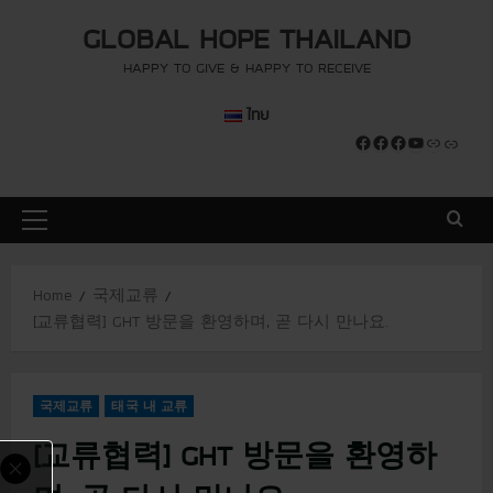
S
modal-check
modal-check
GLOBAL HOPE THAILAND
k
i
HAPPY TO GIVE & HAPPY TO RECEIVE
p
ไทย
t
Facebook
Facebook
Facebook
YouTube
Link
Link
o
c
o
P
n
r
t
i
e
Home
국제교류
m
n
[교류협력] GHT 방문을 환영하며, 곧 다시 만나요.
a
t
r
y
국제교류
태국 내 교류
M
e
[교류협력] GHT 방문을 환영하
n