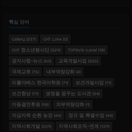
핵심 단어
Gallery
(237)
GHT Love
(0)
GHT 청소년봉사단
(329)
TOPIK/A-Level
(18)
공지사항-뉴스
(60)
교육개발사업
(326)
국제교류
(76)
내부역량강화
(4)
리틀야베스 한국어학원
(71)
보건개발사업
(11)
보건향상
(17)
생명을 꿈꾸는 도서관
(34)
아동결연후원
(98)
외부역량강화
(1)
자급자족 순환 농장
(44)
정규 및 특별수업
(44)
지역사회개발
(229)
지역사회조직-연계
(129)