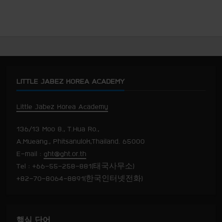
LITTLE JABEZ KOREA ACADEMY
Little Jabez Korea Academy
136/13 Moo 8., T.Hua Ro.,
A.Mueang., Phitsanulok,Thailand. 65000
E-mail :
ght@ght.or.th
Tel : +66-55-258-881(태국사무소)
+82-70-8064-8891(한국인터넷전화)
핵심 단어