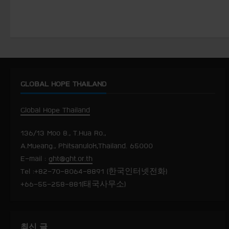
t
i
n
u
GLOBAL HOPE THAILAND
e
Global Hope Thailand
R
136/13 Moo 8., T.Hua Ro.,
e
A.Mueang., Phitsanulok,Thailand. 65000
E-mail :
ght@ght.or.th
a
Tel :+82-70-8064-8891 (한국인터넷전화)
+66-55-258-881(태국사무소)
d
i
최신 글