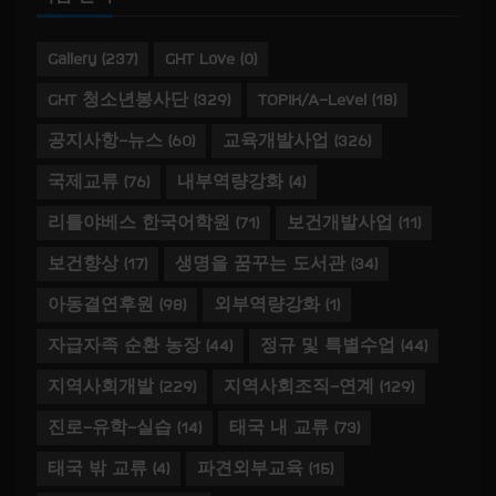
Gallery
(237)
GHT Love
(0)
GHT 청소년봉사단
(329)
TOPIK/A-Level
(18)
공지사항-뉴스
(60)
교육개발사업
(326)
국제교류
(76)
내부역량강화
(4)
리틀야베스 한국어학원
(71)
보건개발사업
(11)
보건향상
(17)
생명을 꿈꾸는 도서관
(34)
아동결연후원
(98)
외부역량강화
(1)
자급자족 순환 농장
(44)
정규 및 특별수업
(44)
지역사회개발
(229)
지역사회조직-연계
(129)
진로-유학-실습
(14)
태국 내 교류
(73)
태국 밖 교류
(4)
파견외부교육
(15)