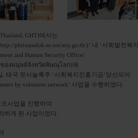
hailand, GHT)에서는
hitsanulok.m-society.go.th/)’ 내 ‘사회발전복
pment and Human Security Office/
ของมนุษย์จังหวัดพิษณุโลก)에
20일, 태국 핏사눌록주 ‘사회복지진흥기금’당선되어
olunteers by volunteer network’ 사업을 수행하였다.
고보조사업을 진행하여
작하게 된 사업이었다.
며