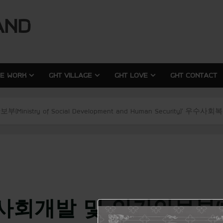
modal-check
modal-check
AND
RE WORK
GHT VILLAGE
GHT LOVE
GHT CONTACT
nistry of Social Development and Human Security)’
회개발 및 인간안보부(Minist