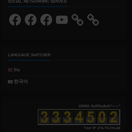
SOCIAL NETWORKING SERVICE
F
F
F
Y
a
a
a
o
c
c
c
u
e
e
e
T
b
b
b
u
o
o
o
b
o
o
o
e
k
k
k
LANGUAGE SWITCHER
ไทย
한국어
สวัสดีค่ะ ยินดีต้อนรับค่ะ^---^
Your IP: 216.73.216.68