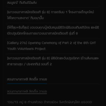
สมบูรณ์’ ทีมกินดีมีพลัง
[เยาวชนอาสาสมัครจีเอชที รุ่น 8] การเตรียม 1 ‘โครงการเด็กยุคใหม่
ใส่ใจความสะอาด’ ทีมอนามั๊ย
[ให้ก็สุข+รับก็สุข] ขอขอบคุณผู้สนับสนุนพิธีปิดพิธีมอบเกียรติบัตร และพิธี
เปิดปฐมนิเทศโครงการเยาวชนอาสาสมัครจีเอชที รุ่นที่ 8
[Gallery 276] Opening Ceremony of Part 2 of the 8th GHT
Youth Volunteers Project
[เยาวชนอาสาสมัครจีเอชที รุ่น 8] พิธีเปิดและวันปฐมนิเทศ (ด้านสังคมและ
สาธารณสุข / ประเภททีม) รอบที่ 2
สอนภาษาเกาหลี ลิตเติ้ล จาเบซ
สอนภาษาเกาหลี ลิตเติ้ล จาเบซ
136/13 หมู่ 8 ตำบลหัวรอ อำเภอเมือง จังหวัดพิษณุโลก 65000