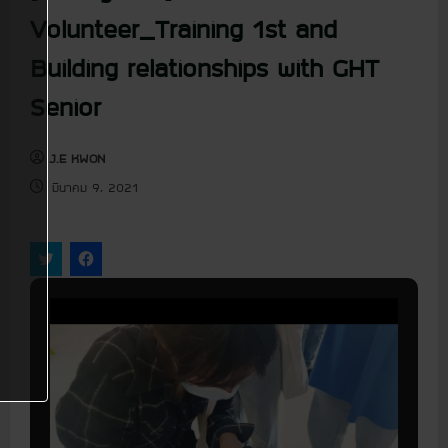
u
Volunteer_Training 1st and
Building relationships with GHT
Senior
J.E KWON
มีนาคม 9, 2021