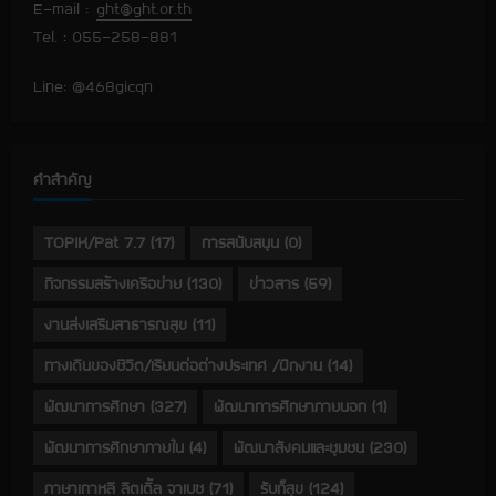
E-mail :
ght@ght.or.th
Tel. : 055-258-881
Line: @468gicqn
คำสำคัญ
TOPIK/Pat 7.7
(17)
การสนับสนุน
(0)
กิจกรรมสร้างเครือข่าย
(130)
ข่าวสาร
(59)
งานส่งเสริมสาธารณสุข
(11)
ทางเดินของชีวิต/เรียนต่อต่างประเทศ /ฝึกงาน
(14)
พัฒนาการศึกษา
(327)
พัฒนาการศึกษาภายนอก
(1)
พัฒนาการศึกษาภายใน
(4)
พัฒนาสังคมและชุมชน
(230)
ภาษาเกาหลี ลิตเติ้ล จาเบซ
(71)
รับก็สุข
(124)