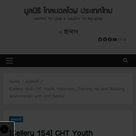
S
modal-check
modal-check
มูลนิธิ โกลบอลโฮฟ ประเทศไทย
k
i
HAPPY TO GIVE & HAPPY TO RECEIVE
p
한국어
t
Facebook
Facebook
Facebook
YouTube
Link
Link
o
c
o
P
n
r
t
i
e
Home
แกลลอรี่
m
n
[Gallery 154] GHT Youth Volunteer_Training 1st and Building
a
t
relationships with GHT Senior
r
y
M
แกลลอรี่
e
n
[Gallery 154] GHT Youth