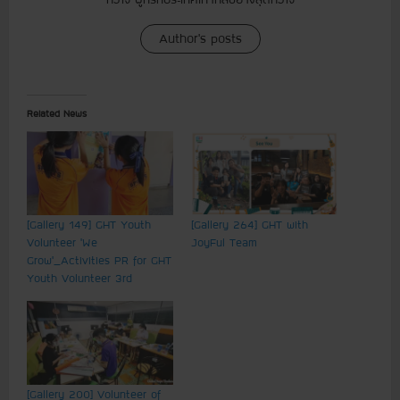
Author's posts
Related News
[Gallery 149] GHT Youth
[Gallery 264] GHT with
Volunteer ‘We
JoyFul Team
Grow’_Activities PR for GHT
Youth Volunteer 3rd
[Gallery 200] Volunteer of