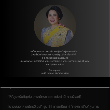
e
136/13 หมู่ 8 ตำบลหัวรอ อำเภอเมือง จังหวัดพิษณุโลก 65000
E-mail :
ght@ght.or.th
a
Tel. : 055-258-881
d
Line: @378mfzrc
i
n
เรื่องล่าสุด
g
[ชุมชนและสังคม] โครงการสนับสนุนเงินบริจาคเพื่อเด็ก ประจำปี 2568
(CDP: เดือนกรกฎาคม)
[ให้ก็สุข+รับก็สุข] จดหมายขอบคุณผู้สนับสนุน(CDP) ประจำเดือน
มิถุนายน 2569
[ให้ก็สุข+รับก็สุข]อาสาสมัครการตกแต่งสำนักงานจีเอชที
[เยาวชนอาสาสมัครจีเอชที รุ่น 8] การเตรียม 1 ‘โครงการกินดีสุขภาพ