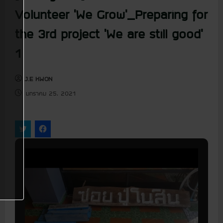
u
Volunteer ‘We Grow’_Preparing for
the 3rd project ‘We are still good’
1
J.E KWON
มกราคม 25, 2021