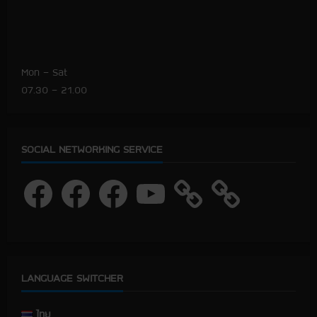
Mon – Sat
07.30 – 21.00
SOCIAL NETWORKING SERVICE
F
F
F
Y
a
a
a
o
c
c
c
u
e
e
e
T
b
b
b
u
o
o
o
b
o
o
o
e
k
k
k
LANGUAGE SWITCHER
ไทย