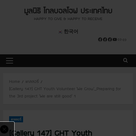
S
modal-check
modal-check
มูลนิธิ โกลบอลโฮฟ ประเทศไทย
k
i
HAPPY TO GIVE & HAPPY TO RECEIVE
p
한국어
t
Facebook
Facebook
Facebook
YouTube
Link
Link
o
c
o
P
n
r
t
i
e
Home
แกลลอรี่
m
n
[Gallery 147] GHT Youth Volunteer ‘We Grow’_Preparing for
a
t
the 3rd project ‘We are still good’ 1
r
y
M
แกลลอรี่
e
n
[Gallery 147] GHT Youth