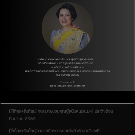
136/13 หมู่ 8 ตำบลหัวรอ อำเภอเมือง จังหวัดพิษณุโลก 65000
e
E-mail :
ght@ght.or.th
Tel. : 055-258-881
a
Line: @378mfzrc
d
i
เรื่องล่าสุด
n
g
[เยาวชนอาสาสมัครจีเอชที รุ่น 8] สำรวจสถานที่’โครงการเด็กยุคใหม่
ใส่ใจความสะอาด’ ทีมอนามั๊ย
[ชุมชนและสังคม] โครงการสนับสนุนเงินบริจาคเพื่อเด็ก ประจำปี 2568
(CDP: เดือนกรกฎาคม)
[ให้ก็สุข+รับก็สุข] จดหมายขอบคุณผู้สนับสนุน(CDP) ประจำเดือน
มิถุนายน 2569
[ให้ก็สุข+รับก็สุข]อาสาสมัครการตกแต่งสำนักงานจีเอชที