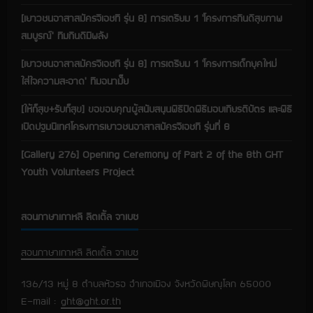
[เยาวชนอาสาสมัครจีเอชที รุ่น 8] การเตรียม 1 ‘โครงการกินดีสุขภาพ
สมบูรณ์’ ทีมกินดีมีพลัง
[เยาวชนอาสาสมัครจีเอชที รุ่น 8] การเตรียม 1 ‘โครงการเด็กยุคใหม่
ใส่ใจความสะอาด’ ทีมอนามั๊ย
[ให้ก็สุข+รับก็สุข] ขอขอบคุณผู้สนับสนุนพิธีปิดพิธีมอบเกียรติบัตร และพิธี
เปิดปฐมนิเทศโครงการเยาวชนอาสาสมัครจีเอชที รุ่นที่ 8
[Gallery 276] Opening Ceremony of Part 2 of the 8th GHT
Youth Volunteers Project
สอนภาษาเกาหลี ลิตเติ้ล จาเบซ
สอนภาษาเกาหลี ลิตเติ้ล จาเบซ
136/13 หมู่ 8 ตำบลหัวรอ อำเภอเมือง จังหวัดพิษณุโลก 65000
E-mail :
ght@ght.or.th