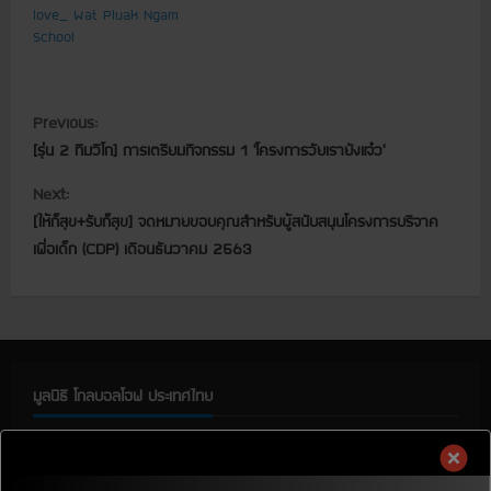
love_ Wat Pluak Ngam
School
C
Previous:
[รุ่น 2 ทีมวีโก] การเตรียมกิจกรรม 1 ‘โครงการวัยเรายังแจ๋ว’
o
Next:
n
[ให้ก็สุข+รับก็สุข] จดหมายขอบคุณสำหรับผู้สนับสนุนโครงการบริจาค
t
เพื่อเด็ก (CDP) เดือนธันวาคม 2563
i
n
u
มูลนิธิ โกลบอลโฮฟ ประเทศไทย
e
มูลนิธิ โกลบอลโฮฟ ประเทศไทย
R