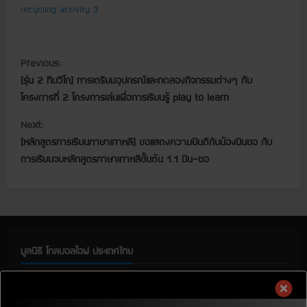
recycling activity 3
C
Previous:
[รุ่น 2 ทีมวีโก] การเตรียมอุปกรณ์และทดลองกิจกรรมต่างๆ กับ
o
โครงการที่ 2 โครงการเล่นเพื่อการเรียนรู้ play to learn
n
Next:
t
[หลักสูตรการเรียนภาษาเกาหลี] ขอแสดงความยินดีกับน้องมินซอ กับ
การเรียนจบหลักสูตรภาษาเกาหลีชั้นต้น 1.1 มิน-ซอ
i
n
u
มูลนิธิ โกลบอลโฮฟ ประเทศไทย
e
R
มูลนิธิ โกลบอลโฮฟ ประเทศไทย