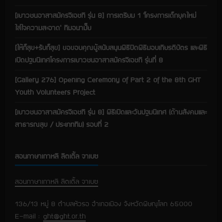
[เยาวชนอาสาสมัครจีเอชที รุ่น 8] การเตรียม 1 ‘โครงการเด็กยุคใหม่
ใส่ใจความสะอาด’ ทีมอนามั๊ย
[ให้ก็สุข+รับก็สุข] ขอขอบคุณผู้สนับสนุนพิธีปิดพิธีมอบเกียรติบัตร และพิธี
เปิดปฐมนิเทศโครงการเยาวชนอาสาสมัครจีเอชที รุ่นที่ 8
[Gallery 276] Opening Ceremony of Part 2 of the 8th GHT
Youth Volunteers Project
[เยาวชนอาสาสมัครจีเอชที รุ่น 8] พิธีเปิดและวันปฐมนิเทศ (ด้านสังคมและ
สาธารณสุข / ประเภททีม) รอบที่ 2
สอนภาษาเกาหลี ลิตเติ้ล จาเบซ
สอนภาษาเกาหลี ลิตเติ้ล จาเบซ
136/13 หมู่ 8 ตำบลหัวรอ อำเภอเมือง จังหวัดพิษณุโลก 65000
E-mail :
ght@ght.or.th