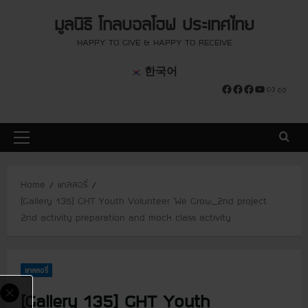
S
modal-check
modal-check
มูลนิธิ โกลบอลโฮฟ ประเทศไทย
k
i
HAPPY TO GIVE & HAPPY TO RECEIVE
p
한국어
t
Facebook
Facebook
Facebook
YouTube
Link
Link
o
c
o
P
n
r
t
i
e
Home
แกลลอรี่
m
n
[Gallery 135] GHT Youth Volunteer ‘We Grow_2nd project
a
t
2nd activity preparation and mock class activity
r
y
M
แกลลอรี่
e
n
[Gallery 135] GHT Youth