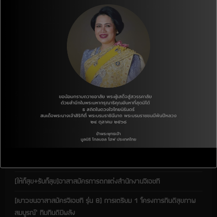
e
136/13 หมู่ 8 ตำบลหัวรอ อำเภอเมือง จังหวัดพิษณุโลก 65000
E-mail :
ght@ght.or.th
a
Tel. : 055-258-881
d
Line: @378mfzrc
i
n
เรื่องล่าสุด
g
[ชุมชนและสังคม] โครงการสนับสนุนเงินบริจาคเพื่อเด็ก ประจำปี 2568
(CDP: เดือนกรกฎาคม)
[ให้ก็สุข+รับก็สุข] จดหมายขอบคุณผู้สนับสนุน(CDP) ประจำเดือน
มิถุนายน 2569
[ให้ก็สุข+รับก็สุข]อาสาสมัครการตกแต่งสำนักงานจีเอชที
[เยาวชนอาสาสมัครจีเอชที รุ่น 8] การเตรียม 1 ‘โครงการกินดีสุขภาพ
สมบูรณ์’ ทีมกินดีมีพลัง