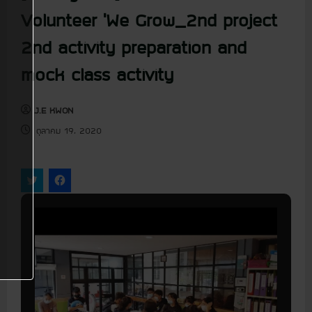
u
Volunteer ‘We Grow_2nd project
2nd activity preparation and
mock class activity
J.E KWON
ตุลาคม 19, 2020