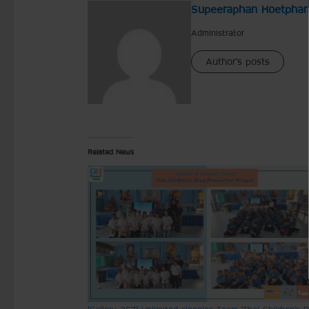
Supeeraphan Koetpha
Administrator
Author's posts
Related News
[Gallery 257] Unlimited sleeples Team ‘Thai Children’s 