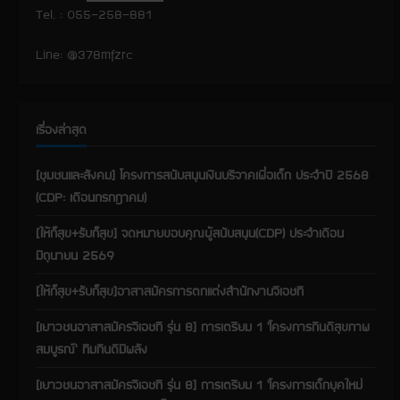
Tel. : 055-258-881
e
a
Line: @378mfzrc
d
i
เรื่องล่าสุด
n
[ชุมชนและสังคม] โครงการสนับสนุนเงินบริจาคเพื่อเด็ก ประจำปี 2568
(CDP: เดือนกรกฎาคม)
g
[ให้ก็สุข+รับก็สุข] จดหมายขอบคุณผู้สนับสนุน(CDP) ประจำเดือน
มิถุนายน 2569
[ให้ก็สุข+รับก็สุข]อาสาสมัครการตกแต่งสำนักงานจีเอชที
[เยาวชนอาสาสมัครจีเอชที รุ่น 8] การเตรียม 1 ‘โครงการกินดีสุขภาพ
สมบูรณ์’ ทีมกินดีมีพลัง
[เยาวชนอาสาสมัครจีเอชที รุ่น 8] การเตรียม 1 ‘โครงการเด็กยุคใหม่