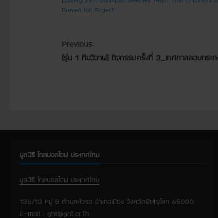
Prevention Project’
C
Previous:
[รุ่น 1 ทีมวีวาฟ] กิจกรรมครั้งที่ 3_เทศกาลลอยกระท
o
n
t
i
n
มูลนิธิ โกลบอลโฮฟ ประเทศไทย
u
มูลนิธิ โกลบอลโฮฟ ประเทศไทย
e
136/13 หมู่ 8 ตำบลหัวรอ อำเภอเมือง จังหวัดพิษณุโลก 65000
R
E-mail :
ght@ght.or.th