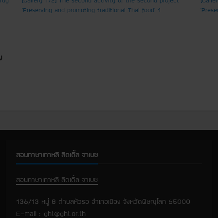
‘Preserving and promoting traditional Thai food’ 1
‘Prese
ง
สอนภาษาเกาหลี ลิตเติ้ล จาเบซ
สอนภาษาเกาหลี ลิตเติ้ล จาเบซ
136/13 หมู่ 8 ตำบลหัวรอ อำเภอเมือง จังหวัดพิษณุโลก 65000
E-mail :
ght@ght.or.th