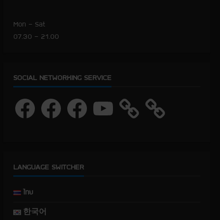
Mon – Sat
07.30 – 21.00
SOCIAL NETWORKING SERVICE
F
F
F
Y
a
a
a
o
c
c
c
u
e
e
e
T
b
b
b
u
o
o
o
b
o
o
o
e
k
k
k
LANGUAGE SWITCHER
ไทย
한국어