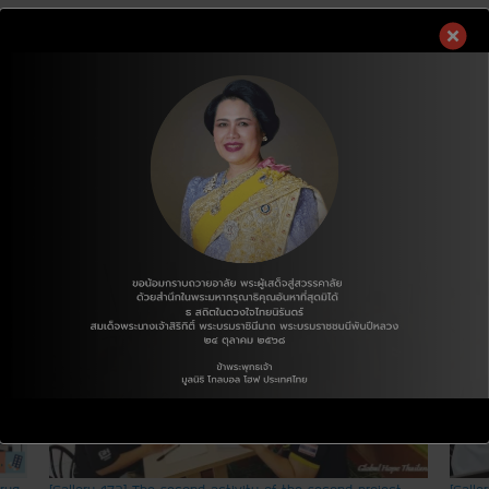
n
Drug
[Gallery 172] The second activity of the second project
[Galle