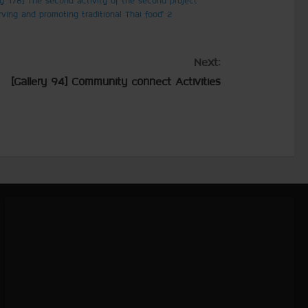
rving and promoting traditional Thai food’ 2
Next:
[Gallery 94] Community connect Activities