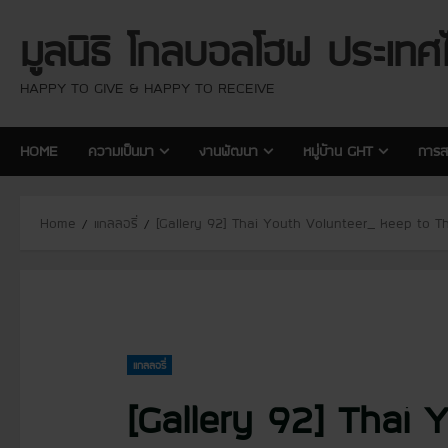
S
มูลนิธิ โกลบอลโฮฟ ประเทศ
k
i
p
HAPPY TO GIVE & HAPPY TO RECEIVE
t
o
HOME
ความเป็นมา
งานพัฒนา
หมู่บ้าน GHT
การส
c
o
n
Home
แกลลอรี่
[Gallery 92] Thai Youth Volunteer_ keep to Th
t
e
n
t
แกลลอรี่
[Gallery 92] Thai 