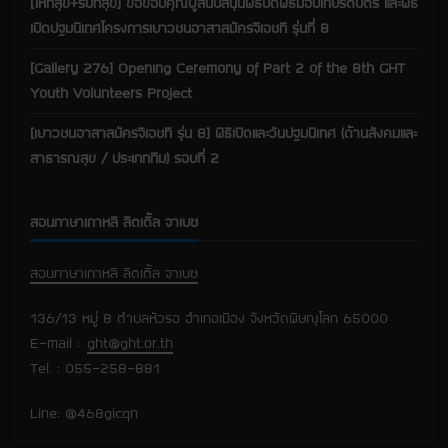
[ให้ก็สุข+รับก็สุข] ขอขอบคุณผู้สนับสนุนพิธีปิดพิธีมอบเกียรติบัตร และพิธี
เปิดปฐมนิเทศโครงการเยาวชนอาสาสมัครจีเอชที รุ่นที่ 8
[Gallery 276] Opening Ceremony of Part 2 of the 8th GHT
Youth Volunteers Project
[เยาวชนอาสาสมัครจีเอชที รุ่น 8] พิธีเปิดและวันปฐมนิเทศ (ด้านสังคมและ
สาธารณสุข / ประเภททีม) รอบที่ 2
สอนภาษาเกาหลี ลิตเติ้ล จาเบซ
สอนภาษาเกาหลี ลิตเติ้ล จาเบซ
136/13 หมู่ 8 ตำบลหัวรอ อำเภอเมือง จังหวัดพิษณุโลก 65000
E-mail :
ght@ght.or.th
Tel. : 055-258-881
Line: @468gicqn