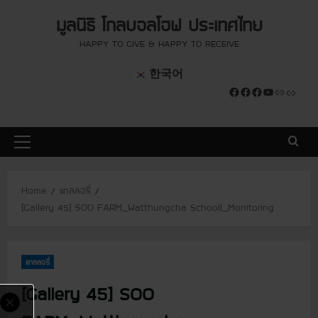
S
modal-check
modal-check
มูลนิธิ โกลบอลโฮฟ ประเทศไทย
k
i
HAPPY TO GIVE & HAPPY TO RECEIVE
p
한국어
t
Facebook
Facebook
Facebook
YouTube
Link
Link
o
c
o
P
n
r
t
i
e
Home
แกลลอรี่
m
n
[Gallery 45] SOO FARM_Watthungcha Schooll_Monitoring
a
t
r
y
แกลลอรี่
M
e
[Gallery 45] SOO
n