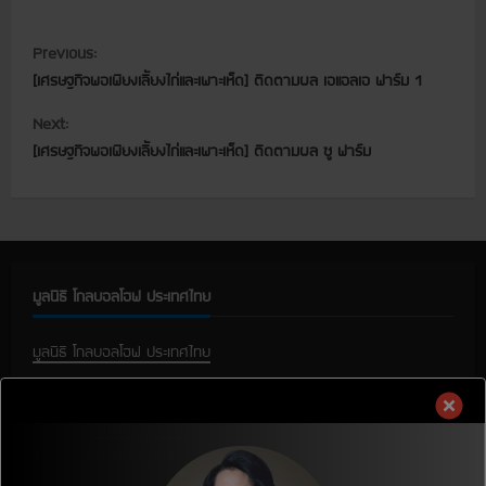
C
Previous:
[เศรษฐกิจพอเพียงเลี้ยงไก่และเพาะเห็ด] ติดตามผล เอแอลเอ ฟาร์ม 1
o
Next:
n
[เศรษฐกิจพอเพียงเลี้ยงไก่และเพาะเห็ด] ติดตามผล ซู ฟาร์ม
t
i
n
มูลนิธิ โกลบอลโฮฟ ประเทศไทย
u
มูลนิธิ โกลบอลโฮฟ ประเทศไทย
e
136/13 หมู่ 8 ตำบลหัวรอ อำเภอเมือง จังหวัดพิษณุโลก 65000
R
E-mail :
ght@ght.or.th
e
Tel. : 055-258-881