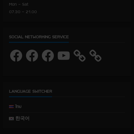
Mon – Sat
07.30 – 21.00
SOCIAL NETWORKING SERVICE
F
F
F
Y
a
a
a
o
c
c
c
u
e
e
e
T
b
b
b
u
o
o
o
b
o
o
o
e
k
k
k
LANGUAGE SWITCHER
ไทย
한국어