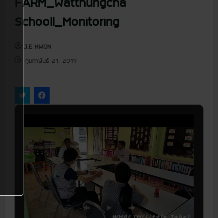
FARM_Watthungcha
u
Schooll_Monitoring
J.E KWON
กุมภาพันธ์ 21, 2019