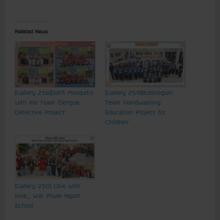
Related News
[Gallery 258] Don’t Mosquito
[Gallery 259] Bubblegum
with me Team ‘ Dengue
Team ‘Handwashing
Detective Project’
Education Project for
Children’
[Gallery 250] Give with
love_ Wat Pluak Ngam
School