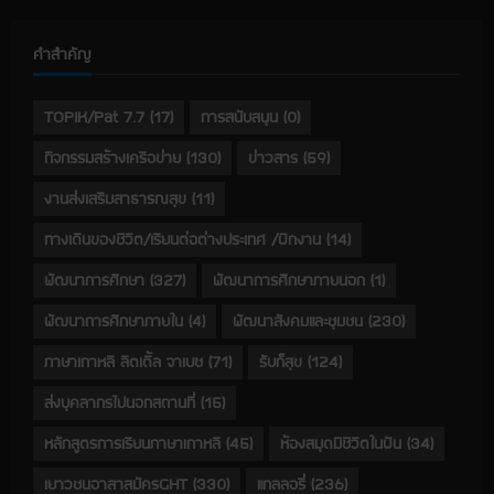
คำสำคัญ
TOPIK/Pat 7.7
(17)
การสนับสนุน
(0)
กิจกรรมสร้างเครือข่าย
(130)
ข่าวสาร
(59)
งานส่งเสริมสาธารณสุข
(11)
ทางเดินของชีวิต/เรียนต่อต่างประเทศ /ฝึกงาน
(14)
พัฒนาการศึกษา
(327)
พัฒนาการศึกษาภายนอก
(1)
พัฒนาการศึกษาภายใน
(4)
พัฒนาสังคมและชุมชน
(230)
ภาษาเกาหลี ลิตเติ้ล จาเบซ
(71)
รับก็สุข
(124)
ส่งบุคลากรไปนอกสถานที่
(15)
หลักสูตรการเรียนภาษาเกาหลี
(45)
ห้องสมุดมีชีวิตในฝัน
(34)
เยาวชนอาสาสมัครGHT
(330)
แกลลอรี่
(236)