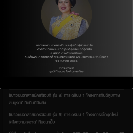
a
Line: @378mfzrc
d
i
เรื่องล่าสุด
n
[ชุมชนและสังคม] โครงการสนับสนุนเงินบริจาคเพื่อเด็ก ประจำปี 2568
g
(CDP: เดือนกรกฎาคม)
[ให้ก็สุข+รับก็สุข] จดหมายขอบคุณผู้สนับสนุน(CDP) ประจำเดือน
มิถุนายน 2569
[ให้ก็สุข+รับก็สุข]อาสาสมัครการตกแต่งสำนักงานจีเอชที
[เยาวชนอาสาสมัครจีเอชที รุ่น 8] การเตรียม 1 ‘โครงการกินดีสุขภาพ
สมบูรณ์’ ทีมกินดีมีพลัง
[เยาวชนอาสาสมัครจีเอชที รุ่น 8] การเตรียม 1 ‘โครงการเด็กยุคใหม่
ใส่ใจความสะอาด’ ทีมอนามั๊ย