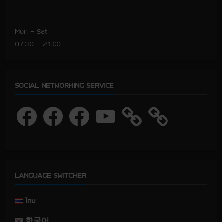
Mon – Sat
07.30 – 21.00
SOCIAL NETWORKING SERVICE
F
F
F
Y
a
a
a
o
c
c
c
u
e
e
e
T
b
b
b
u
o
o
o
b
o
o
o
e
k
k
k
LANGUAGE SWITCHER
ไทย
한국어