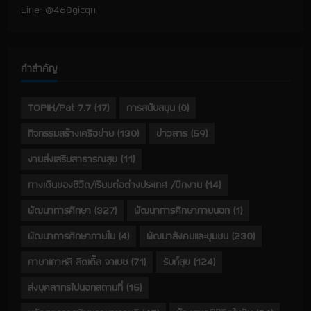
Line: @468gicqn
คำสำคัญ
TOPIK/Pat 7.7
(17)
การสนับสนุน
(0)
กิจกรรมสร้างเครือข่าย
(130)
ข่าวสาร
(59)
งานส่งเสริมสาธารณสุข
(11)
ทางเดินของชีวิต/เรียนต่อต่างประเทศ /ฝึกงาน
(14)
พัฒนาการศึกษา
(327)
พัฒนาการศึกษาภายนอก
(1)
พัฒนาการศึกษาภายใน
(4)
พัฒนาสังคมและชุมชน
(230)
ภาษาเกาหลี ลิตเติ้ล จาเบซ
(71)
รับก็สุข
(124)
ส่งบุคลากรไปนอกสถานที่
(15)