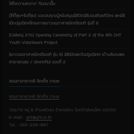
ใส่ใจความสะอาด’ ทีมอนามั๊ย
[ให้ก็สุข+รับก็สุข] ขอขอบคุณผู้สนับสนุนพิธีปิดพิธีมอบเกียรติบัตร และพิธี
เปิดปฐมนิเทศโครงการเยาวชนอาสาสมัครจีเอชที รุ่นที่ 8
[Gallery 276] Opening Ceremony of Part 2 of the 8th GHT
Youth Volunteers Project
[เยาวชนอาสาสมัครจีเอชที รุ่น 8] พิธีเปิดและวันปฐมนิเทศ (ด้านสังคมและ
สาธารณสุข / ประเภททีม) รอบที่ 2
สอนภาษาเกาหลี ลิตเติ้ล จาเบซ
สอนภาษาเกาหลี ลิตเติ้ล จาเบซ
136/13 หมู่ 8 ตำบลหัวรอ อำเภอเมือง จังหวัดพิษณุโลก 65000
E-mail :
ght@ght.or.th
Tel. : 055-258-881