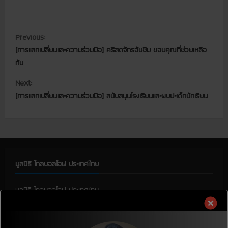
C
Previous:
[การแลกเปลี่ยนและความร่วมมือ] คริสตจักรอันชิม ขอบคุณที่ช่วยเหลือ
o
กัน
n
Next:
t
[การแลกเปลี่ยนและความร่วมมือ] สนับสนุนโรงเรียนและพบปะเด็กนักเรียน
i
n
u
มูลนิธิ โกลบอลโฮฟ ประเทศไทย
e
มูลนิธิ โกลบอลโฮฟ ประเทศไทย
R
136/13 หมู่ 8 ตำบลหัวรอ อำเภอเมือง จังหวัดพิษณุโลก 65000
e
E-mail :
ght@ght.or.th