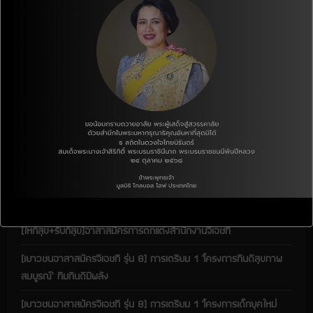
Tel. : 055-258-881
a
Line: @378mfzrc
d
i
เรื่องล่าสุด
n
g
[ชุมชนและสังคม] โครงการสนับสนุนเงินบริจาคเพื่อเด็ก ประจำปี 2568
(CDP: เดือนกรกฎาคม)
[ให้ก็สุข+รับก็สุข] จดหมายขอบคุณผู้สนับสนุน(CDP) ประจำเดือน
มิถุนายน 2569
[ให้ก็สุข+รับก็สุข]อาสาสมัครการตกแต่งสำนักงานจีเอชที
[เยาวชนอาสาสมัครจีเอชที รุ่น 8] การเตรียม 1 ‘โครงการกินดีสุขภาพ
สมบูรณ์’ ทีมกินดีมีพลัง
[เยาวชนอาสาสมัครจีเอชที รุ่น 8] การเตรียม 1 ‘โครงการเด็กยุคใหม่