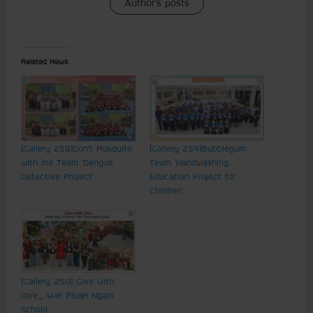
Author's posts
Related News
[Gallery 258] Don’t Mosquito
[Gallery 259] Bubblegum
with me Team ‘ Dengue
Team ‘Handwashing
Detective Project’
Education Project for
Children’
[Gallery 250] Give with
love_ Wat Pluak Ngam
School