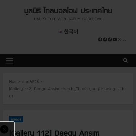
S
modal-check
modal-check
มูลนิธิ โกลบอลโฮฟ ประเทศไทย
k
i
HAPPY TO GIVE & HAPPY TO RECEIVE
p
한국어
t
Facebook
Facebook
Facebook
YouTube
Link
Link
o
c
o
P
n
r
t
i
e
Home
แกลลอรี่
m
n
[Gallery 112] Daegu Ansim church_Thank you for being with
a
t
us
r
y
M
แกลลอรี่
e
n
[Gallery 112] Daegu Ansim