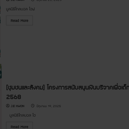
พิ
ง
ษ
ก
มูลนิธิโกลบอล โฮฟ
ณุ
า
โ
ร
ล
ส
R
Read More
ก
นั
e
บ
a
ส
d
นุ
m
น
o
เ
r
งิ
e
น
a
บ
b
ริ
o
จ
u
า
t
ค
[
เ
ชุ
พื่
ม
อ
ช
[ชุมชนและสังคม] โครงการสนับสนุนเงินบริจาคเพื่อ
เ
น
ด็
แ
2568
ก
ล
C
ะ
h
สั
J.E KWON
มิถุนายน 19, 2025
i
ง
l
ค
มูลนิธิโกลบอล โฮ
d
ม
r
]
e
โ
R
Read More
n