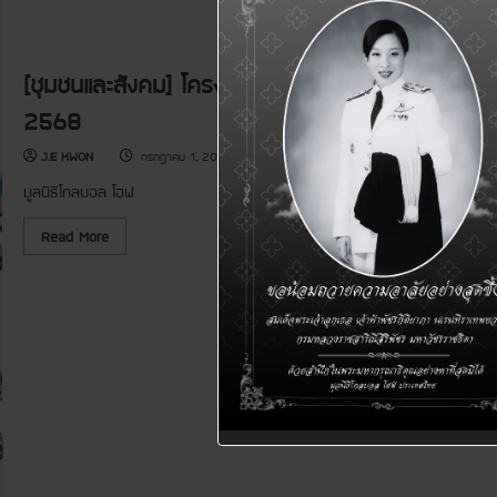
[ชุมชนและสังคม] โครงการสนับสนุนเงินบริจาคเพื่อ
2568
J.E KWON
กรกฎาคม 1, 2025
มูลนิธิโกลบอล โฮฟ
R
Read More
e
a
d
m
o
r
e
a
b
o
u
t
[
ชุ
ม
ช