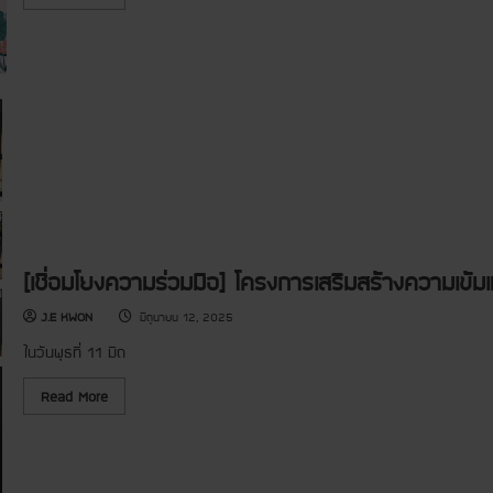
ค
e
D
ร
a
o
ง
d
n
ก
m
a
า
o
t
ร
r
i
ส
e
o
นั
a
n
บ
b
P
ส
o
r
นุ
u
o
น
t
g
เ
[
r
งิ
ชุ
a
น
ม
m
บ
ช
:
ริ
น
C
จ
แ
D
[เชื่อมโยงความร่วมมือ] โครงการเสริมสร้างความเข้ม
า
ล
P
ค
ะ
ป
เ
สั
ร
J.E KWON
มิถุนายน 12, 2025
พื่
ง
ะ
อ
ค
จำ
ในวันพุธที่ 11 มิถ
เ
ม
ปี
ด็
]
2
ก
โ
5
R
Read More
C
ค
6
e
h
ร
8
a
i
ง
d
l
ก
m
d
า
o
r
ร
r