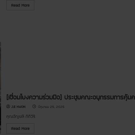
อ
สั
R
เ
Read More
ง
e
ด็
ค
a
ก
ม
d
C
]
m
h
โ
o
i
ค
r
l
ร
e
d
ง
a
r
ก
b
e
า
o
n
ร
u
D
ส
t
o
นั
[
n
บ
ใ
a
ส
ห้
t
นุ
ก็
i
น
สุ
o
เ
ข
n
งิ
+
P
น
รั
r
บ
บ
o
ริ
[เชื่อมโยงความร่วมมือ] ประชุมคณะอนุกรรมการคุ้มครอ
ก็
g
จ
สุ
r
า
ข
a
ค
J.E KWON
มิถุนายน 25, 2025
]
m
เ
จ
:
พื่
คุณอัญชลี กิติวิริ
ด
C
อ
ห
D
เ
ม
P
ด็
R
Read More
า
ป
ก
e