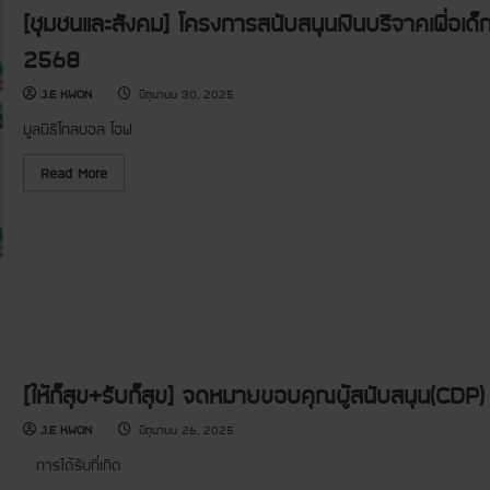
น
[ชุมชนและสังคม] โครงการสนับสนุนเงินบริจาคเพื่อ
แ
ล
ะ
2568
สั
ง
ค
J.E KWON
มิถุนายน 30, 2025
ม
]
มูลนิธิโกลบอล โฮฟ
โ
ค
ร
R
Read More
ง
e
ก
a
า
d
ร
m
ส
o
นั
r
บ
e
ส
a
นุ
b
น
o
เ
u
งิ
t
น
[
บ
ชุ
[ให้ก็สุข+รับก็สุข] จดหมายขอบคุณผู้สนับสนุน(C
ริ
ม
จ
ช
J.E KWON
มิถุนายน 26, 2025
า
น
ค
แ
เ
ล
การได้รับที่เกิด
พื่
ะ