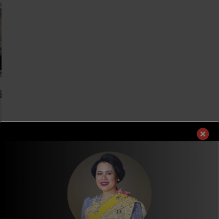
ย
ร
C
a
ข
ะ
h
d
อ
จำ
i
m
บ
ปี
l
o
คุ
2
d
r
ณ
5
r
e
ผู้
6
e
a
ส
8
n
b
นั
D
o
บ
o
u
ส
n
t
นุ
a
[
น
t
เ
(
i
ชื่
C
o
อ
D
n
ม
P
P
โ
)
r
ย
ป
o
ง
ร
g
ค
ะ
r
ว
จำ
a
า
เ
m
ม
ดื
:
ร่
อ
C
ว
น
D
ม
[ชุมชนและสังคม] โครงการสนับสนุนเงินบริจาคเพื่อ
พ
P
มื
ฤ
ป
อ
2568
ษ
ร
]
ภ
ะ
ป
า
จำ
ร
J.E KWON
มิถุนายน 24, 2025
ค
ปี
ะ