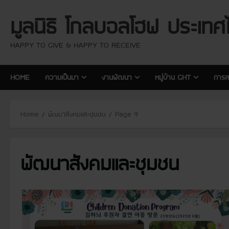
S
มูลนิธิ โกลบอลโฮฟ ประเทศ
k
i
p
HAPPY TO GIVE & HAPPY TO RECEIVE
t
o
HOME
ความเป็นมา
งานพัฒนา
หมู่บ้าน GHT
การส
c
o
n
Home
พัฒนาสังคมและชุมชน
Page 9
t
e
n
พัฒนาสังคมและชุมชน
t