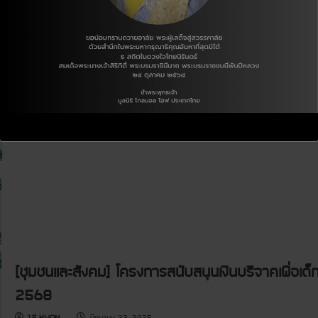
ม
2
ชุ
มูลนิธิโกลบอล โฮ
2
5
ม
5
6
ค
6
8
ณ
R
Read More
8
ะ
e
อ
a
นุ
d
ก
m
ร
o
ร
r
ม
e
ก
a
า
b
ร
o
คุ้
u
ม
t
ค
[
ร
ชุ
อ
ม
ง
ช
ค
น
น
แ
ไ
ล
ร้
ะ
ที่
สั
พึ่
ง
ง
ค
[ชุมชนและสังคม] โครงการสนับสนุนเงินบริจาคเพื่อ
จั
ม
ง
]
2568
ห
โ
วั
ค
ด
ร
J.E KWON
มิถุนายน 23, 2025