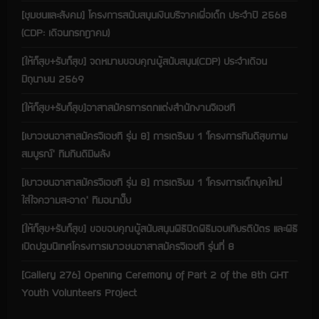
ม
เ
[ชุมชนและสังคม] โครงการสนับสนุนเงินบริจาคเพื่อเด็ก ประจำปี 2568
พื่
(CDP: เดือนกรกฎาคม)
อ
ข
อ
[ให้ก็สุข+รับก็สุข] จดหมายขอบคุณผู้สนับสนุน(CDP) ประจำเดือน
เ
ส
มิถุนายน 2569
น
อ
เ
[ให้ก็สุข+รับก็สุข]อาสาสมัครการตกแต่งสำนักงานจีเอชที
ชิ
ง
น
[เยาวชนอาสาสมัครจีเอชที รุ่น 8] การเตรียม 1 ‘โครงการกินดีสุขภาพ
โ
สมบูรณ์’ ทีมกินดีมีพลัง
ย
บ
า
[เยาวชนอาสาสมัครจีเอชที รุ่น 8] การเตรียม 1 ‘โครงการเด็กยุคใหม่
ย
ด้
ใส่ใจความสะอาด’ ทีมอนามั๊ย
า
น
สั
[ให้ก็สุข+รับก็สุข] ขอขอบคุณผู้สนับสนุนพิธีปิดพิธีมอบเกียรติบัตร และพิธี
ง
ค
เปิดปฐมนิเทศโครงการเยาวชนอาสาสมัครจีเอชที รุ่นที่ 8
ม
ร
ะ
[Gallery 276] Opening Ceremony of Part 2 of the 8th GHT
ดั
Youth Volunteers Project
บ
พื้
น