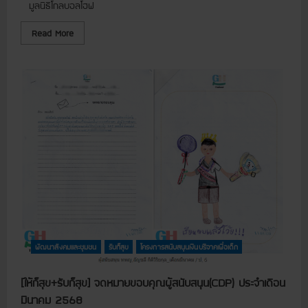
มูลนิธิโกลบอลโฮฟ
R
Read More
e
a
d
m
o
r
e
a
b
o
u
t
[
ชุ
ม
ช
น
แ
ล
ะ
สั
ง
พัฒนาสังคมและชุมชน
รับก็สุข
โครงการสนับสนุนเงินบริจาคเพื่อเด็ก
ค
ม
]
[ให้ก็สุข+รับก็สุข] จดหมายขอบคุณผู้สนับสนุน(CDP) ประจำเดือน
โ
ค
มีนาคม 2568
ร