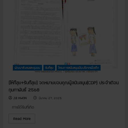
ส
อ
r
นั
า
e
บ
ส
a
ส
า
b
นุ
ส
o
น
มั
u
ง
ค
t
บ
ร
[
ป
ต
ชุ
ร
ร
ม
ะ
ว
ช
ม
จ
น
า
ค
แ
ณ
น
ล
จ
เ
ะ
า
ข้
สั
ก
า
ง
พัฒนาสังคมและชุมชน
รับก็สุข
โครงการสนับสนุนเงินบริจาคเพื่อเด็ก
ก
เ
ค
อ
มื
ม
ง
อ
]
ทุ
[ให้ก็สุข+รับก็สุข] จดหมายขอบคุณผู้สนับสนุน(CDP) ประจำเดือน
ง
โ
น
จั
ค
กุมภาพันธ์ 2568
ส่
ง
ร
ง
ห
ง
เ
วั
J.E KWON
มีนาคม 27, 2025
ก
ส
ด
า
ริ
พิ
ร
การได้รับที่เกิด
ม
ษ
ส
ก
ณุ
นั
า
โ
R
Read More
บ
ร
ล
e
ส
จั
ก
a
นุ