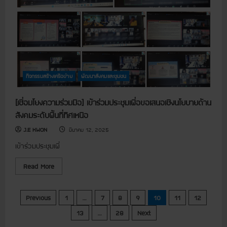
ง
เ
คุ
ลี้
ณ
ย
ห
ง
ม
ไ
อ
ก่
พั
น
ธุ์
ไ
กิจกรรมสร้างเครือข่าย
พัฒนาสังคมและชุมชน
ข่
แ
ล
ะ
[เชื่อมโยงความร่วมมือ] เข้าร่วมประชุมเพื่อขอเสนอเชิงนโยบายด้าน
เ
พ
สังคมระดับพื้นที่ทิศเหนือ
า
ะ
J.E KWON
มีนาคม 12, 2025
เ
ห็
เข้าร่วมประชุมเพื่
ด
น
า
R
Read More
ง
e
ฟ้
a
า
d
]
m
แ
Previous
1
…
7
8
9
10
11
12
ร
o
า
r
ย
13
…
28
Next
e
น
ง
a
า