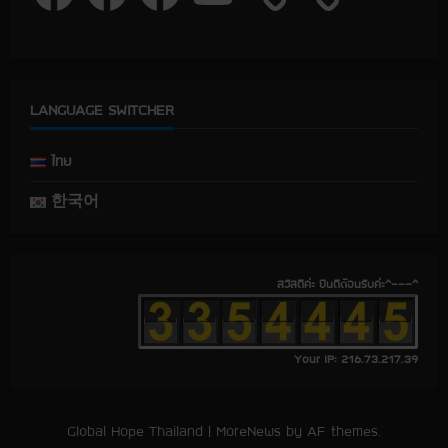
c
c
c
u
e
e
e
T
b
b
b
u
o
o
o
b
o
o
o
e
k
k
k
LANGUAGE SWITCHER
ไทย
한국어
สวัสดีค่ะ ยินดีต้อนรับค่ะ^---^
Your IP: 216.73.217.39
Global Hope Thailand
|
MoreNews
by AF themes.