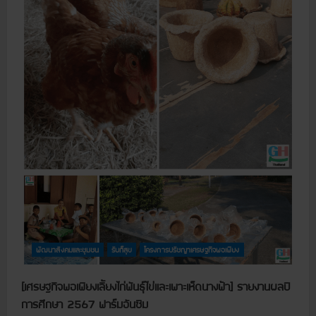
ร
8
ษ
ฐ
กิ
จ
พ
อ
เ
พี
ย
ง
เ
ลี้
ย
ง
ไ
ก่
พั
น
ธุ์
ไ
ข่
แ
ล
ะ
พัฒนาสังคมและชุมชน
เ
รับก็สุข
โครงการปรัชญาเศรษฐกิจพอเพียง
พ
า
ะ
[เศรษฐกิจพอเพียงเลี้ยงไก่พันธุ์ไข่และเพาะเห็ดนางฟ้า] รายงานผลปี
เ
ห็
การศึกษา 2567 ฟาร์มอันซิม
ด