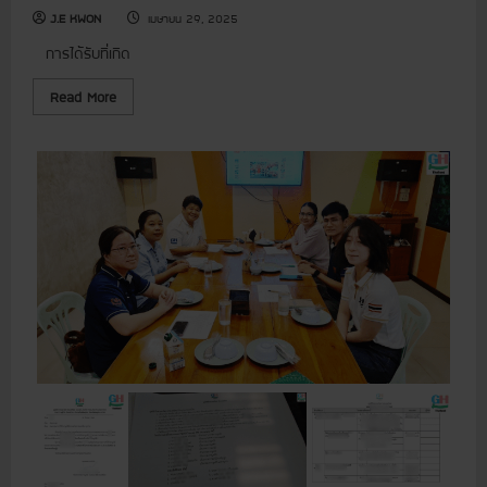
ง
J.E KWON
เมษายน 29, 2025
ก
า
ร
การได้รับที่เกิด
ส
นั
R
Read More
บ
e
ส
a
นุ
d
น
m
เ
o
งิ
r
น
e
บ
a
ริ
b
จ
o
า
u
ค
t
เ
[
พื่
ใ
อ
ห้
เ
ก็
ด็
สุ
ก
ข
ป
+
ร
รั
ะ
บ
จำ
ก็
ปี
สุ
2
ข
5
]
6