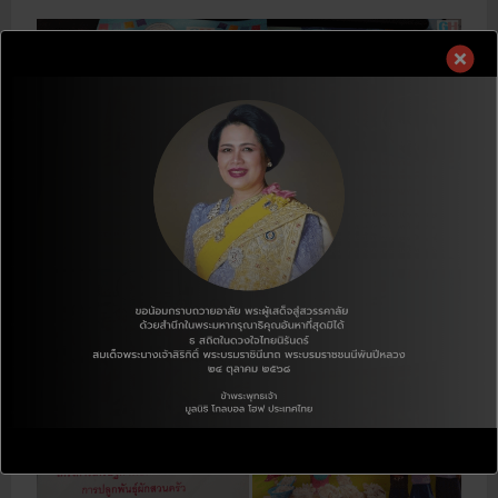
ด
d
น
ส
m
เ
วั
o
งิ
ส
r
น
ดิ
e
บ
ก
a
ริ
า
b
จ
ร
o
า
สั
u
ค
ง
t
เ
ค
[
พื่
ม
ใ
อ
เ
ห้
เ
พื่
ก็
ด็
อ
สุ
ก
ใ
ข
ป
ห้
+
ร
ไ
รั
ะ
ด้
บ
จำ
โ
ก็
ปี
ค
สุ
2
ร
ข
5
ง
]
6
ก
จ
8
า
ด
(
ร
ห
C
ปี
ม
D
2
า
P
5
ย
:
6
ข
เ
9
อ
ดื
ป
บ
อ