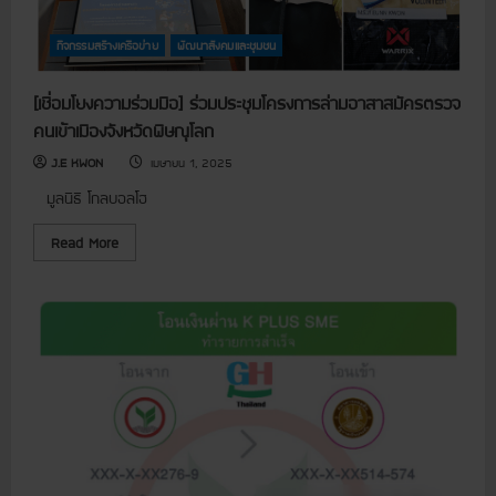
T
ม
โ
ย
กิจกรรมสร้างเครือข่าย
พัฒนาสังคมและชุมชน
ง
ค
ว
า
[เชื่อมโยงความร่วมมือ] ร่วมประชุมโครงการล่ามอาสาสมัครตรวจ
ม
คนเข้าเมืองจังหวัดพิษณุโลก
ร่
ว
ม
J.E KWON
เมษายน 1, 2025
มื
อ
มูลนิธิ โกลบอลโฮ
]
เ
ข้
R
Read More
า
e
ร่
a
ว
d
ม
m
ก
o
า
r
ร
e
ป
a
ร
b
ะ
o
ชุ
u
ม
t
เ
[
ชิ
เ
ง
ชื่
ป
อ