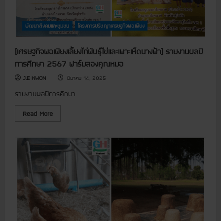
ร
คุ
น
ะ
ณ
มี
จำ
ผู้
น
ปี
ส
า
พัฒนาสังคมและชุมชน
โครงการปรัชญาเศรษฐกิจพอเพียง
ง
นั
ค
บ
บ
ม
ป
ส
)
[เศรษฐกิจพอเพียงเลี้ยงไก่พันธุ์ไข่และเพาะเห็ดนางฟ้า] รายงานผลปี
ร
นุ
ะ
น
การศึกษา 2567 ฟาร์มสองคุณหมอ
ม
(
า
C
ณ
J.E KWON
มีนาคม 14, 2025
D
2
P
5
รายงานผลปีการศึกษา
)
6
ป
8
ร
R
Read More
ะ
e
จำ
a
เ
d
ดื
m
อ
o
น
r
กุ
e
ม
a
ภ
b
า
o
พั
u
น
t
ธ์
[
2
เ
5
ศ
6