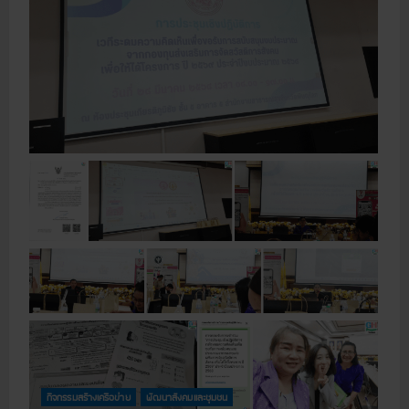
e
น
a
า
b
ค
o
ม
u
2
t
5
[
6
เ
8
ชื่
อ
ม
โ
ย
ง
ค
ว
า
ม
ร่
ว
ม
มื
อ
]
ก
า
ร
ป
ร
ะ
ชุ
ม
กิจกรรมสร้างเครือข่าย
พัฒนาสังคมและชุมชน