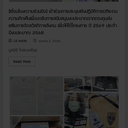
ค
รั้
ง
[เชื่อมโยงความร่วมมือ] เข้าร่วมการประชุมเชิงปฏิบัติการเวทีระดม
แ
ร
ความคิดเห็นเพื่อขอรับการสนับสนุนงบประมาณจากกองทุนส่ง
ก
ข
เสริมการจัดสวัสดิการสังคม เพื่อให้ได้โครงการ ปี 2569 ประจำ
อ
ปีงบประมาณ 2568
ง
ค
ณ
J.E KWON
เมษายน 2, 2025
ะ
ก
มูลนิธิ โกลบอลโฮฟ
ร
ร
ม
R
Read More
ก
e
า
a
ร
d
บ
m
ริ
o
ห
r
า
e
ร
a
ใ
b
ห
o
ม่
u
ข
t
อ
[
ง
เ
G
ชื่
H
อ