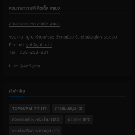
ที่
ทิ
สอนภาษาเกาหลี ลิตเติ้ล จาเบซ
ศ
เ
ห
นื
สอนภาษาเกาหลี ลิตเติ้ล จาเบซ
อ
136/13 หมู่ 8 ตำบลหัวรอ อำเภอเมือง จังหวัดพิษณุโลก 65000
E-mail :
ght@ght.or.th
Tel. : 055-258-881
Line: @468gicqn
คำสำคัญ
TOPIK/Pat 7.7
(17)
การสนับสนุน
(0)
กิจกรรมสร้างเครือข่าย
(130)
ข่าวสาร
(59)
งานส่งเสริมสาธารณสุข
(11)