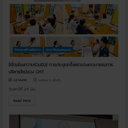
จ
8
ด
(
ห
C
ม
D
า
P
ย
:
ข
เ
อ
ดื
บ
อ
คุ
น
ณ
เ
ผู้
ม
ส
ษ
กิจกรรมสร้างเครือข่าย
พัฒนาสังคมและชุมชน
นั
า
บ
ย
ส
น
[เชื่อมโยงความร่วมมือ] การประชุมครั้งแรกของคณะกรรมการ
นุ
)
น
บริหารใหม่ของ GHT
(
C
J.E KWON
เมษายน 3, 2025
D
P
วันเสาร์ที่ 29 มีน
)
ป
ร
R
Read More
ะ
e
จำ
a
เ
d
ดื
m
อ
o
น
r
มี