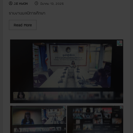
น
J.E KWON
มีนาคม 13, 2025
า
ง
รายงานผลปีการศึกษา
ฟ้
า
]
R
Read More
ร
e
า
a
ย
d
ง
m
า
o
น
r
ผ
e
ล
a
ปี
b
ก
o
า
u
ร
t
ศึ
[
ก
เ
ษ
ศ
า
ร
2
ษ
5
ฐ
6
กิ
7
จ
ฟ
พ
า
อ
ร์
เ
ม
พี
ส
ย
อ
ง