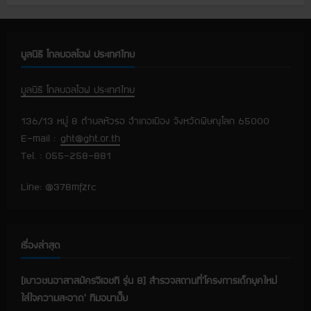
b
น
o
ะ
ผ
u
ล
t
ปี
[
แ
ก
เ
มูลนิธิ โกลบอลโฮฟ ประเทศไทย
า
ชื่
ร
อ
น
ศึ
ม
ก
มูลนิธิ โกลบอลโฮฟ ประเทศไทย
โ
ษ
ย
ว
า
ง
2
136/13 หมู่ 8 ตำบลหัวรอ อำเภอเมือง จังหวัดพิษณุโลก 65000
ค
5
ว
เ
6
E-mail :
ght@ght.or.th
า
7
ม
Tel. : 055-258-881
ฟ
ร่
รื่
า
ว
ร์
ม
ม
Line: @378mfzrc
มื
อ
อั
อ
น
]
ซิ
เ
ง
ม
ข้
า
เรื่องล่าสุด
ร่
ว
ม
ป
[เยาวชนอาสาสมัครจีเอชที รุ่น 8] สำรวจสถานที่’โครงการเด็กยุคใหม่
ร
ะ
ใส่ใจความสะอาด’ ทีมอนามั๊ย
ชุ