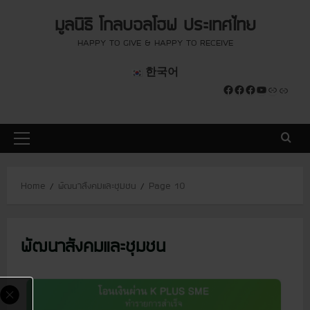
S
modal-check
modal-check
มูลนิธิ โกลบอลโฮฟ ประเทศไทย
k
i
HAPPY TO GIVE & HAPPY TO RECEIVE
p
한국어
t
Facebook
Facebook
Facebook
YouTube
Link
Link
o
c
o
P
n
r
t
i
e
Home
พัฒนาสังคมและชุมชน
Page 10
m
n
a
t
r
พัฒนาสังคมและชุมชน
y
M
e
n