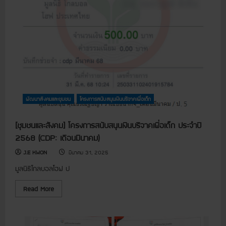
ฏิ
ม
บั
โ
ติ
ย
ก
ง
า
ค
ร
ว
เ
า
ว
ม
ที
ร่
ร
ว
ะ
ม
ด
มื
ม
อ
ค
]
พัฒนาสังคมและชุมชน
โครงการสนับสนุนเงินบริจาคเพื่อเด็ก
ว
ร่
า
ว
ม
ม
คิ
ป
[ชุมชนและสังคม] โครงการสนับสนุนเงินบริจาคเพื่อเด็ก ประจำปี
ด
ร
เ
2568 (CDP: เดือนมีนาคม)
ะ
ห็
ชุ
น
ม
J.E KWON
มีนาคม 31, 2025
เ
โ
พื่
ค
มูลนิธิโกลบอลโฮฟ ป
อ
ร
ข
ง
อ
ก
R
Read More
รั
า
e
บ
ร
a
ก
ล่
d
า
า
m
ร
ม
o