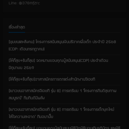
Line: @378mfzrc
d
i
เรื่องล่าสุด
n
g
[ชุมชนและสังคม] โครงการสนับสนุนเงินบริจาคเพื่อเด็ก ประจำปี 2568
(CDP: เดือนกรกฎาคม)
[ให้ก็สุข+รับก็สุข] จดหมายขอบคุณผู้สนับสนุน(CDP) ประจำเดือน
มิถุนายน 2569
[ให้ก็สุข+รับก็สุข]อาสาสมัครการตกแต่งสำนักงานจีเอชที
[เยาวชนอาสาสมัครจีเอชที รุ่น 8] การเตรียม 1 ‘โครงการกินดีสุขภาพ
สมบูรณ์’ ทีมกินดีมีพลัง
[เยาวชนอาสาสมัครจีเอชที รุ่น 8] การเตรียม 1 ‘โครงการเด็กยุคใหม่
ใส่ใจความสะอาด’ ทีมอนามั๊ย
[ให้ก็สุข+รับก็สุข] ขอขอบคุณผู้สนับสนุนพิธีปิดพิธีมอบเกียรติบัตร และพิธี