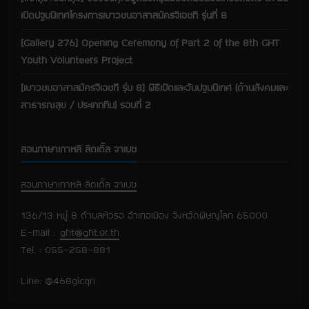
เปิดปฐมนิเทศโครงการเยาวชนอาสาสมัครจีเอชที รุ่นที่ 8
[Gallery 276] Opening Ceremony of Part 2 of the 8th GHT
Youth Volunteers Project
[เยาวชนอาสาสมัครจีเอชที รุ่น 8] พิธีเปิดและวันปฐมนิเทศ (ด้านสังคมและ
สาธารณสุข / ประเภททีม) รอบที่ 2
สอนภาษาเกาหลี ลิตเติ้ล จาเบซ
สอนภาษาเกาหลี ลิตเติ้ล จาเบซ
136/13 หมู่ 8 ตำบลหัวรอ อำเภอเมือง จังหวัดพิษณุโลก 65000
E-mail :
ght@ght.or.th
Tel. : 055-258-881
Line: @468gicqn