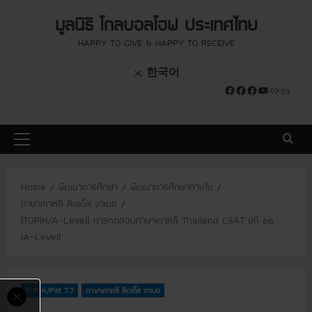
S
modal-check
modal-check
มูลนิธิ โกลบอลโฮฟ ประเทศไทย
k
i
HAPPY TO GIVE & HAPPY TO RECEIVE
p
한국어
t
Facebook
Facebook
Facebook
YouTube
Link
Link
o
c
o
P
n
r
t
i
e
Home
พัฒนาการศึกษา
พัฒนาการศึกษาภายใน
m
n
ภาษาเกาหลี ลิตเติ้ล จาเบซ
a
t
[TOPIK/A-Level] การทดสอบภาษาเกาหลี Thailand CSAT ปีที่ 66
r
(A-Level)
y
M
e
TOPIK/Pat 7.7
ภาษาเกาหลี ลิตเติ้ล จาเบซ
n