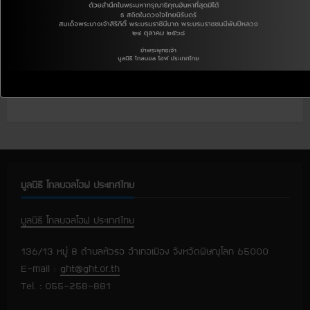
C
Previous:
[Gallery 227] GHT 5th Youth Volunteers Opening Ceremony
o
Next:
n
[ประกาศ] บัญชีทางการของไลน์มูลนิธิโกลบอลโฮฟ ประเทศไทย (Line
t
Official Account)
i
n
u
มูลนิธิ โกลบอลโฮฟ ประเทศไทย
e
มูลนิธิ โกลบอลโฮฟ ประเทศไทย
R
136/13 หมู่ 8 ตำบลหัวรอ อำเภอเมือง จังหวัดพิษณุโลก 65000
e
E-mail :
ght@ght.or.th
Tel. : 055-258-881
a