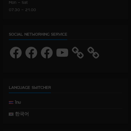
Mon – Sat
07.30 – 21.00
SOCIAL NETWORKING SERVICE
F
F
F
Y
a
a
a
o
c
c
c
u
e
e
e
T
b
b
b
u
o
o
o
b
o
o
o
e
k
k
k
LANGUAGE SWITCHER
ไทย
한국어