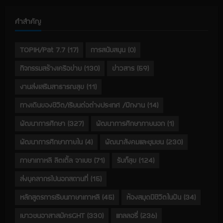
คำสำคัญ
TOPIK/Pat 7.7
(17)
การสนับสนุน
(0)
กิจกรรมสร้างเครือข่าย
(130)
ข่าวสาร
(59)
งานส่งเสริมสาธารณสุข
(11)
ทางเดินของชีวิต/เรียนต่อต่างประเทศ /ฝึกงาน
(14)
พัฒนาการศึกษา
(327)
พัฒนาการศึกษาภายนอก
(1)
พัฒนาการศึกษาภายใน
(4)
พัฒนาสังคมและชุมชน
(230)
ภาษาเกาหลี ลิตเติ้ล จาเบซ
(71)
รับก็สุข
(124)
ส่งบุคลากรไปนอกสถานที่
(15)
หลักสูตรการเรียนภาษาเกาหลี
(45)
ห้องสมุดมีชีวิตในฝัน
(34)
เยาวชนอาสาสมัครGHT
(330)
แกลลอรี่
(236)