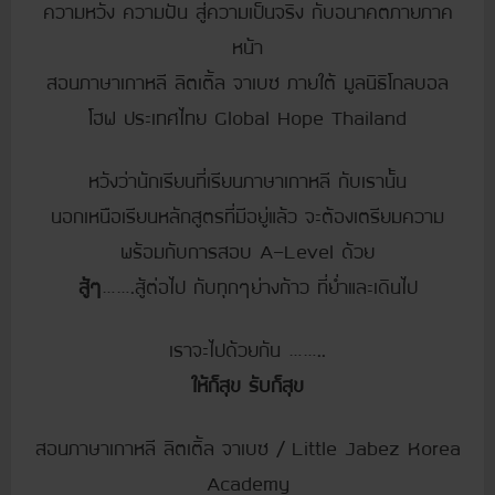
ความหวัง ความฝัน สู่ความเป็นจริง กับอนาคตภายภาค
หน้า
สอนภาษาเกาหลี ลิตเติ้ล จาเบซ ภายใต้ มูลนิธิโกลบอล
โฮฟ ประเทศไทย Global Hope Thailand
หวังว่านักเรียนที่เรียนภาษาเกาหลี กับเรานั้น
นอกเหนือเรียนหลักสูตรที่มีอยู่แล้ว จะต้องเตรียมความ
พร้อมกับการสอบ A-Level ด้วย
สู้ๆ
…….สู้ต่อไป กับทุกๆย่างก้าว ที่ย่ำและเดินไป
เราจะไปด้วยกัน ……..
ให้ก็สุข รับก็สุข
สอนภาษาเกาหลี ลิตเติ้ล จาเบซ / Little Jabez Korea
Academy