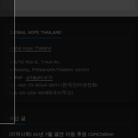
u
GLOBAL HOPE THAILAND
Global Hope Thailand
136/13 Moo 8., T.Hua Ro.,
A.Mueang., Phitsanulok,Thailand. 65000
E-mail :
ght@ght.or.th
Tel :+82-70-8064-8891 (한국인터넷전화)
+66-55-258-881(태국사무소)
최신 글
[지역사회] 26년 7월 결연 아동 후원 CDP(Children