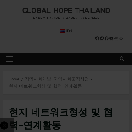
S
modal-check
modal-check
GLOBAL HOPE THAILAND
k
i
HAPPY TO GIVE & HAPPY TO RECEIVE
p
ไทย
t
Facebook
Facebook
Facebook
YouTube
Link
Link
o
c
o
P
n
r
t
i
e
Home
지역사회개발-지역사회조직사업
m
n
현지 네트워크형성 및 협력-연계활동
a
t
r
y
현지 네트워크형성 및 협
M
e
력-연계활동
n