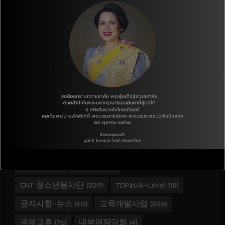
Little Jabez Korea Academy
136/13 Moo 8., T.Hua Ro.,
A.Mueang., Phitsanulok,Thailand. 65000
E-mail :
ght@ght.or.th
Tel : +66-55-258-881(태국사무소)
+82-70-8064-8891(한국인터넷전화)
핵심 단어
Gallery
(237)
GHT Love
(0)
GHT 청소년봉사단
(329)
TOPIK/A-Level
(18)
공지사항-뉴스
(60)
교육개발사업
(326)
국제교류
(76)
내부역량강화
(4)