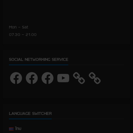
Mon – Sat
07.30 – 21.00
SOCIAL NETWORKING SERVICE
F
F
F
Y
a
a
a
o
c
c
c
u
e
e
e
T
b
b
b
u
o
o
o
b
o
o
o
e
k
k
k
LANGUAGE SWITCHER
ไทย