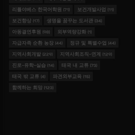
리틀야베스 한국어학원
(71)
보건개발사업
(11)
보건향상
(17)
생명을 꿈꾸는 도서관
(34)
아동결연후원
(98)
외부역량강화
(1)
자급자족 순환 농장
(44)
정규 및 특별수업
(44)
지역사회개발
(229)
지역사회조직-연계
(129)
진로-유학-실습
(14)
태국 내 교류
(73)
태국 밖 교류
(4)
파견외부교육
(15)
함께하는 희망
(123)