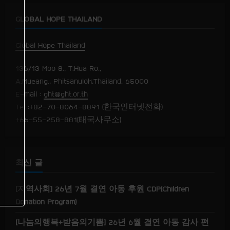
u
GLOBAL HOPE THAILAND
Global Hope Thailand
136/13 Moo 8., T.Hua Ro.,
A.Mueang., Phitsanulok,Thailand. 65000
E-mail :
ght@ght.or.th
Tel :+82-70-8064-8891 (한국인터넷전화)
+66-55-258-881(태국사무소)
최신 글
[지역사회] 26년 7월 결연 아동 후원 CDP(Children
Donation Program)
[나눔의행복+받음의기쁨] 26년 6월 결연 아동 감사 편