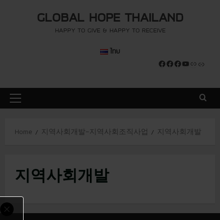
S
modal-check
modal-check
GLOBAL HOPE THAILAND
k
i
HAPPY TO GIVE & HAPPY TO RECEIVE
p
ไทย
t
Facebook
Facebook
Facebook
YouTube
Link
Link
o
c
o
P
n
r
t
i
e
Home
지역사회개발-지역사회조직사업
지역사회개발
m
n
a
t
r
지역사회개발
y
M
e
n