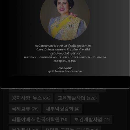
136/13 Moo 8., T.Hua Ro.,
A.Mueang., Phitsanulok,Thailand. 65000
E-mail :
ght@ght.or.th
Tel : +66-55-258-881(태국사무소)
+82-70-8064-8891(한국인터넷전화)
핵심 단어
Gallery
(237)
GHT Love
(0)
GHT 청소년봉사단
(329)
TOPIK/A-Level
(18)
공지사항-뉴스
(60)
교육개발사업
(326)
국제교류
(76)
내부역량강화
(4)
리틀야베스 한국어학원
(71)
보건개발사업
(11)