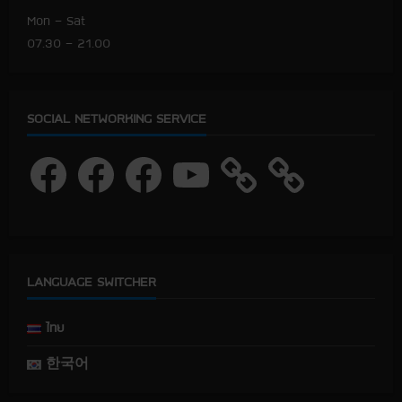
Mon – Sat
07.30 – 21.00
SOCIAL NETWORKING SERVICE
F
F
F
Y
a
a
a
o
c
c
c
u
e
e
e
T
b
b
b
u
o
o
o
b
o
o
o
e
k
k
k
LANGUAGE SWITCHER
ไทย
한국어