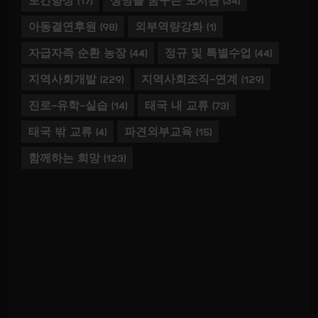
보건향상
(17)
생명을 꿈꾸는 도서관
(34)
아동결연후원
(98)
외부역량강화
(1)
자급자족 순환 농장
(44)
정규 및 특별수업
(44)
지역사회개발
(229)
지역사회조직-연계
(129)
진로-유학-실습
(14)
태국 내 교류
(73)
태국 밖 교류
(4)
파견외부교육
(15)
함께하는 희망
(123)