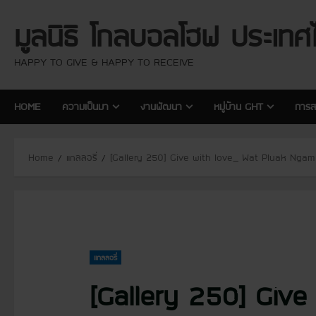
S
มูลนิธิ โกลบอลโฮฟ ประเทศ
k
i
p
HAPPY TO GIVE & HAPPY TO RECEIVE
t
o
HOME
ความเป็นมา
งานพัฒนา
หมู่บ้าน GHT
การส
c
o
n
Home
แกลลอรี่
[Gallery 250] Give with love_ Wat Pluak Ngam
t
e
n
t
แกลลอรี่
[Gallery 250] Giv