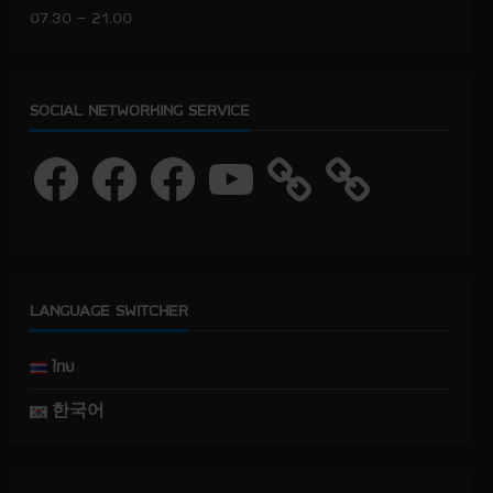
07.30 – 21.00
SOCIAL NETWORKING SERVICE
F
F
F
Y
a
a
a
o
c
c
c
u
e
e
e
T
b
b
b
u
o
o
o
b
o
o
o
e
k
k
k
LANGUAGE SWITCHER
ไทย
한국어