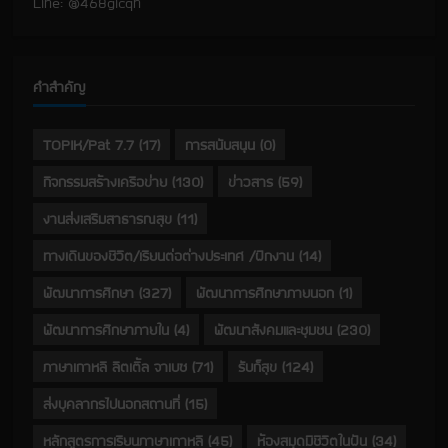
Line: @468gicqn
คำสำคัญ
TOPIK/Pat 7.7
(17)
การสนับสนุน
(0)
กิจกรรมสร้างเครือข่าย
(130)
ข่าวสาร
(59)
งานส่งเสริมสาธารณสุข
(11)
ทางเดินของชีวิต/เรียนต่อต่างประเทศ /ฝึกงาน
(14)
พัฒนาการศึกษา
(327)
พัฒนาการศึกษาภายนอก
(1)
พัฒนาการศึกษาภายใน
(4)
พัฒนาสังคมและชุมชน
(230)
ภาษาเกาหลี ลิตเติ้ล จาเบซ
(71)
รับก็สุข
(124)
ส่งบุคลากรไปนอกสถานที่
(15)
หลักสูตรการเรียนภาษาเกาหลี
(45)
ห้องสมุดมีชีวิตในฝัน
(34)