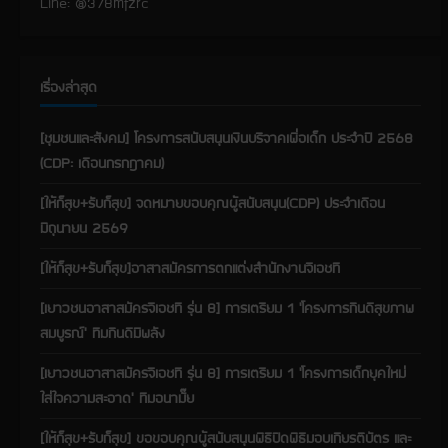
a
Line: @378mfzrc
d
i
เรื่องล่าสุด
n
[ชุมชนและสังคม] โครงการสนับสนุนเงินบริจาคเพื่อเด็ก ประจำปี 2568
(CDP: เดือนกรกฎาคม)
g
[ให้ก็สุข+รับก็สุข] จดหมายขอบคุณผู้สนับสนุน(CDP) ประจำเดือน
มิถุนายน 2569
[ให้ก็สุข+รับก็สุข]อาสาสมัครการตกแต่งสำนักงานจีเอชที
[เยาวชนอาสาสมัครจีเอชที รุ่น 8] การเตรียม 1 ‘โครงการกินดีสุขภาพ
สมบูรณ์’ ทีมกินดีมีพลัง
[เยาวชนอาสาสมัครจีเอชที รุ่น 8] การเตรียม 1 ‘โครงการเด็กยุคใหม่
ใส่ใจความสะอาด’ ทีมอนามั๊ย
[ให้ก็สุข+รับก็สุข] ขอขอบคุณผู้สนับสนุนพิธีปิดพิธีมอบเกียรติบัตร และ