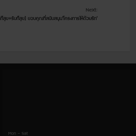
Next:
ห้ก็สุข+รับก็สุข] ขอบคุณที่สนับสนุน’โครงการให้ด้วยรัก’
Mon – Sat