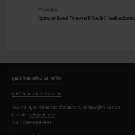
C
Previous:
[ชุมชนและสังคม] “โครงการให้ด้วยรัก” โรงเรียนวัดป
o
n
t
i
n
มูลนิธิ โกลบอลโฮฟ ประเทศไทย
u
มูลนิธิ โกลบอลโฮฟ ประเทศไทย
e
136/13 หมู่ 8 ตำบลหัวรอ อำเภอเมือง จังหวัดพิษณุโลก 65000
R
E-mail :
ght@ght.or.th
Tel. : 055-258-881
e