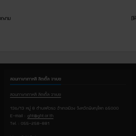
ลวกงาม
[ใ
สอนภาษาเกาหลี ลิตเติ้ล จาเบซ
สอนภาษาเกาหลี ลิตเติ้ล จาเบซ
136/13 หมู่ 8 ตำบลหัวรอ อำเภอเมือง จังหวัดพิษณุโลก 65000
E-mail :
ght@ght.or.th
Tel. : 055-258-881