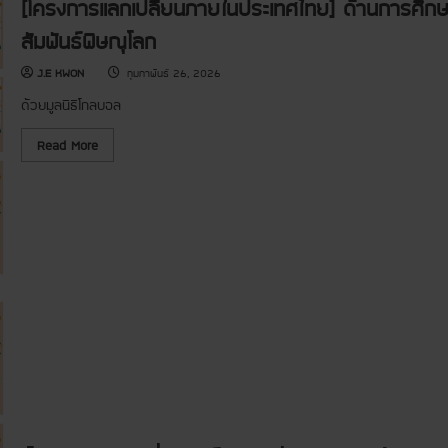
ร
[โครงการแลกเปลี่ยนภายในประเทศไทย] ด้านการศึกษา
ค
เ
ร
ยี่
ง
สัมพันธ์พิษณุโลก
ย
ก
ม
า
จี
J.E KWON
กุมภาพันธ์ 26, 2026
ร
เ
แ
อ
ล
ด้วยมูลนิธิโกลบอล
ช
ก
ที
เ
ข
R
Read More
ป
อ
e
ลี่
ใ
a
ย
ห้
d
น
ก
m
ภ
ลั
o
า
บ
r
ย
อ
e
ใ
ย่
a
น
า
b
ป
ง
o
ร
ป
u
ะ
ล
t
เ
อ
[
ท
ด
โ
ศ
ภั
ค
ไ
ย
ร
ท
ง
ย
ก
]
า
ด้
ร
า
แ
น