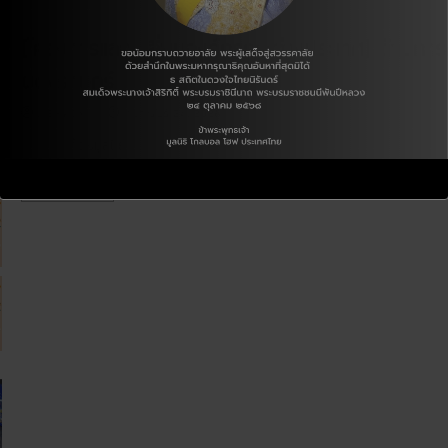
‘
ล
ด
โ
ก
อ
ค
เ
ะ
[โครงการแลกเปลี่ยนองค์กรระหว่างประเทศ] ด้านการศ
ร
ป
วั
ง
ลี่
น
ก
ผดุงราษฎร์
ย
มิ
า
น
ว
ร
อ
สิ
J.E KWON
กุมภาพันธ์ 24, 2026
ด
ง
ค
น
ค์
แ
ด้วยมูลนิธ
ต
ก
อ
รี
ร
น
เ
ร
ด์
R
Read More
พื่
ะ
แ
e
อ
ห
ด
a
ก
ว่
น
d
า
า
ซ์
m
ร
ง
อ
o
ศึ
ป
ค
r
ก
ร
า
e
ษ
ะ
เ
a
า
เ
ด
b
’
ท
มี
o
3
ศ
u
ค
]
t
ริ
ด้
[
ส
า
โ
ต
น
ค
จั
ก
ร
ก
า
ง
ร
ร
ก
สั
ศึ