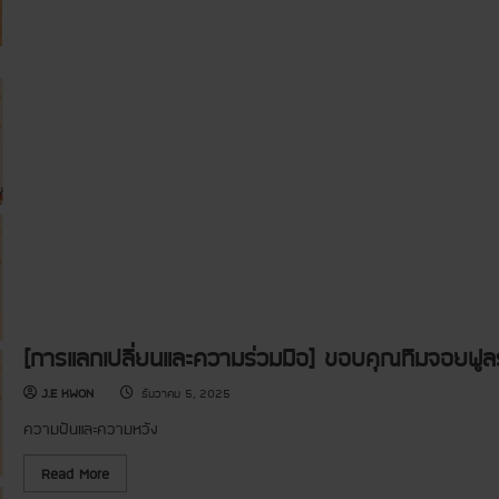
า
ย
ก
ร
น
า
ศึ
บ้
ร
ก
า
แ
ษ
น
ล
า
ห
ก
‘
น
เ
โ
อ
ป
ค
ง
ลี่
ร
หั
ย
ง
ว
น
ก
ย
แ
า
า
ล
ร
ง
ะ
ด
ค
น
ว
ต
า
รี
ม
เ
ร่
พื่
ว
อ
ม
ก
มื
า
[การแลกเปลี่ยนและความร่วมมือ] ขอบคุณทีมจอยฟูลร
อ
ร
]
ศึ
ก
ก
J.E KWON
ธันวาคม 5, 2025
า
ษ
ร
า
ความฝันและความหวัง
ส
’
นั
1
บ
โ
R
Read More
ส
ร
e
นุ