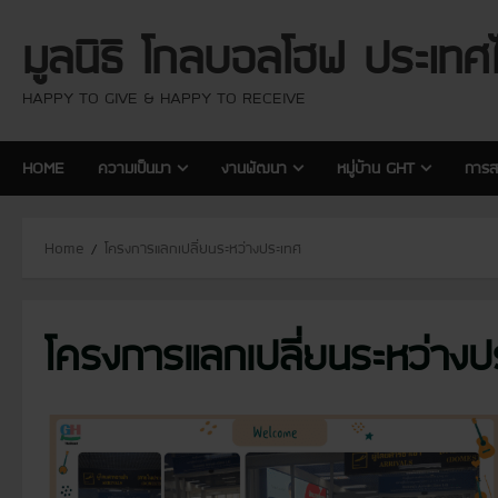
S
มูลนิธิ โกลบอลโฮฟ ประเทศ
k
i
p
HAPPY TO GIVE & HAPPY TO RECEIVE
t
o
HOME
ความเป็นมา
งานพัฒนา
หมู่บ้าน GHT
การส
c
o
n
Home
โครงการแลกเปลี่ยนระหว่างประเทศ
t
e
n
โครงการแลกเปลี่ยนระหว่างป
t