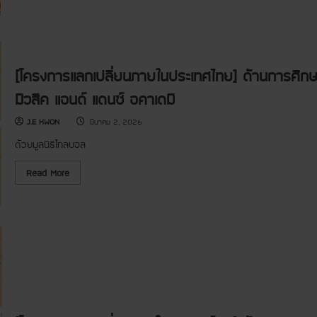
ก
า
ร
แ
ล
ก
เ
ป
[โครงการแลกเปลี่ยนภายในประเทศไทย] ด้านการศึกษา
ลี่
ย
มิวสิค แอนด์ แดนซ์ อคาเดมี
น
แ
ล
J.E KWON
มีนาคม 2, 2026
ะ
ค
ด้วยมูลนิธิโกลบอล
ว
า
ม
R
Read More
ร่
e
ว
a
ม
d
มื
m
อ
o
]
r
ยิ
e
น
a
ดี
b
ต้
o
อ
u
น
t
ก
[
า
โ