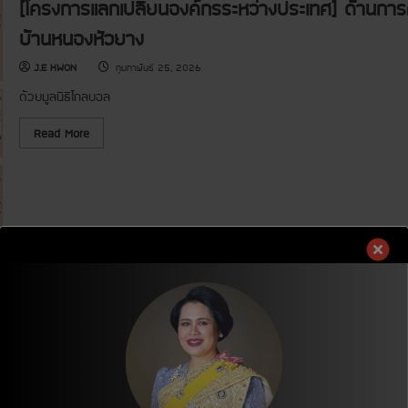
[โครงการแลกเปลี่ยนองค์กรระหว่างประเทศ] ด้านการศ
ล
ก
ก
า
เ
ร
บ้านหนองหัวยาง
ป
ศึ
ลี่
ก
ย
J.E KWON
กุมภาพันธ์ 25, 2026
ษ
น
า
ภ
‘
ด้วยมูลนิธิโกลบอล
า
โ
ย
ค
ใ
R
ร
Read More
น
e
ง
ป
a
ก
ร
d
า
ะ
m
ร
เ
o
ด
ท
r
น
ศ
e
ต
ไ
a
รี
ท
b
เ
ย
o
พื่
]
u
อ
ด้
t
ก
า
[
า
น
โ
ร
ก
ค
ศึ
า
ร
ก
ร
ง
ษ
ศึ
ก
า
ก
า
’
ษ
ร
4
า
แ
เ