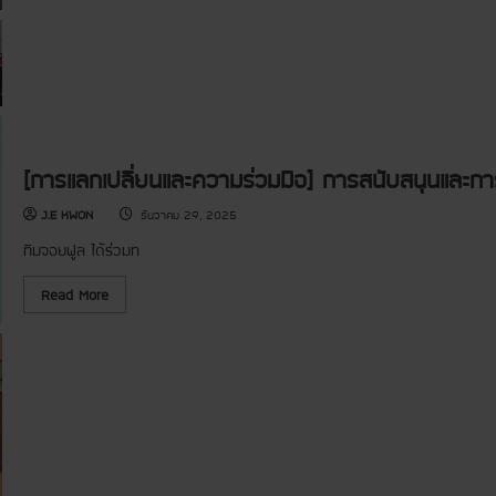
า
ม
ก
ร
พั
ษ
แ
น
า
ล
ธ์
‘
ก
พิ
โ
เ
ษ
ค
ป
ณุ
ร
ลี่
โ
ง
ย
ล
ก
น
ก
า
อ
ร
[การแลกเปลี่ยนและความร่วมมือ] การสนับสนุนและก
ง
ด
ค์
น
ก
ต
J.E KWON
ธันวาคม 29, 2025
ร
รี
ร
เ
ทีมจอยฟูล ได้ร่วมท
ะ
พื่
ห
อ
ว่
ก
R
Read More
า
า
e
ง
ร
a
ป
ศึ
d
ร
ก
m
ะ
ษ
o
เ
า
r
ท
’
e
ศ
2
a
]
โ
b
ด้
ร
o
า
ง
u
น
เ
t
ก
รี
[