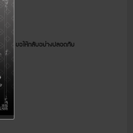
จีเอชที ขอให้กลับอย่างปลอดภัย