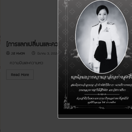
[การแลกเปลี่ยนและความร่วมมือ] ยินดีต้อนการเยี่ยม
J.E KWON
มีนาคม 3, 2026
ความฝันและความหว
R
Read More
e
a
d
m
o
r
e
a
b
o
u
t
[