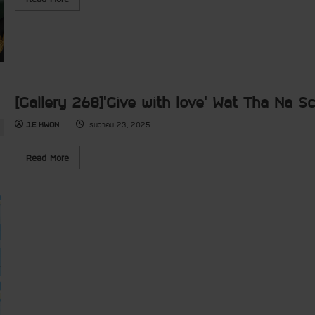
g
e
C
h
a
e
u
d
r
a
m
e
y
o
m
a
r
o
n
e
n
g
a
y
S
b
f
c
o
o
[Gallery 268]’Give with love’ Wat Tha Na S
h
u
r
o
t
P
o
J.E KWON
ธันวาคม 23, 2025
[
a
l
G
r
’
a
t
s
l
2
R
Read More
D
l
o
e
r
e
f
a
e
r
t
d
a
y
h
m
m
2
e
o
L
6
7
r
i
8
t
e
v
]
h
a
i
’
G
b
n
G
H
o
g
i
T
u
L
v
Y
t
i
e
o
[
b
w
u
G
r
i
t
a
a
t
h
l