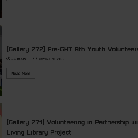
H
y
a
n
T
2
d
T
Y
7
m
e
o
4
o
a
u
]
r
m
t
D
e
:
h
r
a
E
V
e
b
d
o
a
o
u
l
m
u
c
u
i
t
[Gallery 272] Pre‑GHT 8th Youth Volunteer
a
n
n
[
t
t
g
G
i
J.E KWON
e
มกราคม 28, 2026
o
a
o
e
f
l
n
r
L
l
a
s
i
e
R
l
Read More
P
f
r
e
M
r
e
y
a
a
o
L
2
d
t
j
i
7
m
e
e
b
3
o
r
c
r
]
r
i
t
a
O
e
a
r
p
a
l
y
e
b
s
P
n
o
D
[Gallery 271] Volunteering in Partnership
r
i
u
e
o
n
t
v
j
g
[
e
Living Library Project
e
C
G
l
c
e
a
o