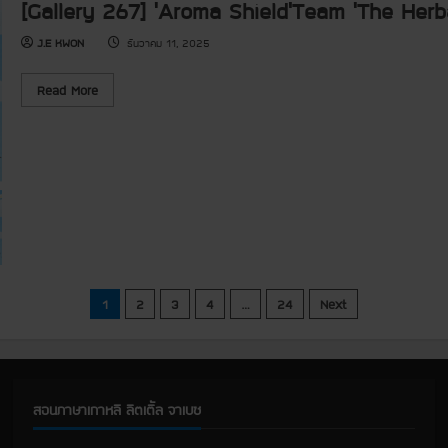
r
[Gallery 267] ‘Aroma Shield’Team ‘The Herb
h
V
l
y
l
o
e
P
o
l
r
J.E KWON
ธันวาคม 11, 2025
r
v
u
y
o
e
n
2
j
’
t
6
e
R
Read More
B
e
8
c
e
a
e
]
t
a
n
r
’
d
B
P
G
m
u
r
i
o
Y
o
v
r
a
j
e
e
i
e
w
a
S
c
i
b
c
t
t
o
h
h
u
o
l
t
o
o
[
l
v
G
e
a
แ
1
2
3
4
…
24
Next
’
l
W
l
a
e
น
t
r
T
y
h
2
ะ
a
6
N
สอนภาษาเกาหลี ลิตเติ้ล จาเบซ
7
a
]
แ
S
‘
c