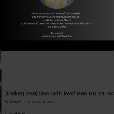
u
R
u
Read More
r
l
n
e
n
s
s
t
a
t
:
e
d
e
T
e
m
e
e
r
o
r
a
i
r
s
m
n
e
P
P
g
a
r
r
i
b
o
e
n
o
j
s
P
u
e
e
a
t
c
n
r
[
t
t
t
G
a
n
a
t
e
l
i
r
l
o
s
e
n
h
r
i
y
p
2
w
7
i
0
t
]
h
[Gallery 268]’Give with love’ Ban Bu Yai S
C
B
l
a
o
n
J.E KWON
ธันวาคม 25, 2025
s
n
i
o
n
n
R
g
Read More