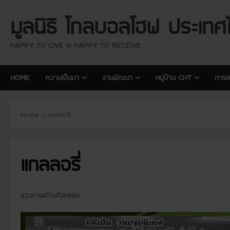
S
มูลนิธิ โกลบอลโฮฟ ประเทศ
k
i
p
HAPPY TO GIVE & HAPPY TO RECEIVE
t
o
HOME
ความเป็นมา
งานพัฒนา
หมู่บ้าน GHT
การส
c
o
n
Home
แกลลอรี่
t
e
n
แกลลอรี่
t
รวมภาพถ่ายกิจกรรม