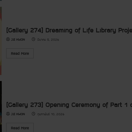
]
o
O
r
p
e
e
a
n
b
i
o
n
[Gallery 274] Dreaming of Life Library Pr
u
g
t
C
[
J.E KWON
มีนาคม 5, 2026
e
G
r
a
e
l
m
R
Read More
l
o
e
e
n
a
r
y
d
y
o
m
2
f
o
7
P
r
5
a
e
]
r
a
R
t
b
e
2
o
-
o
u
P
f
t
[Gallery 273] Opening Ceremony of Part 1 
l
t
[
a
h
G
y
J.E KWON
กุมภาพันธ์ 10, 2026
e
a
-
8
l
L
t
l
e
h
e
R
Read More
a
G
r
e
r