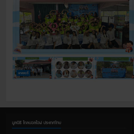
แกลลอรี่
มูลนิธิ โกลบอลโฮฟ ประเทศไทย