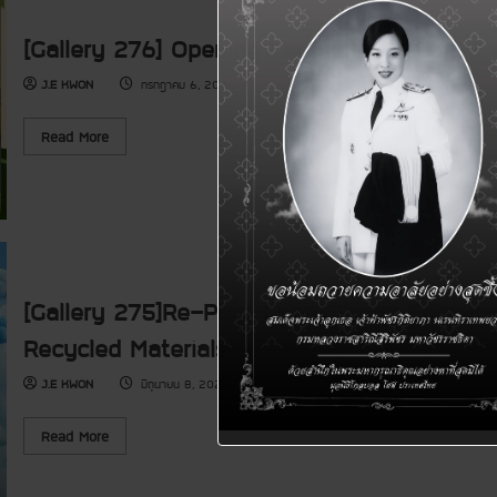
[Gallery 276] Opening Ceremony of Part 2 
J.E KWON
กรกฎาคม 6, 2026
R
Read More
e
a
d
m
o
r
e
a
b
o
[Gallery 275]Re-Play-Learn Team: Educatio
u
t
[
Recycled Materials
G
a
l
J.E KWON
มิถุนายน 8, 2026
l
e
r
R
Read More
y
e
2
a
7
d
6
m