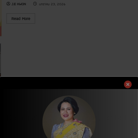
t
r
l
J.E KWON
p
มกราคม 23, 2026
O
e
l
m
p
m
e
e
e
o
r
n
R
Read More
n
n
y
t
e
i
y
2
P
a
n
o
7
r
d
g
f
2
o
m
C
P
]
j
o
e
a
P
e
r
r
r
r
c
e
e
t
e
t
a
m
1
‑
U
b
o
o
G
s
o
n
f
H
i
u
y
t
T
n
t
h
8
g
[
e
t
R
G
8
h
e
a
t
Y
c
l
h
o
y
l
G
u
c
e
H
t
l
r
T
h
e
y
Y
V
d
2
o
o
M
7
[Gallery 270] Closing Ceremony for Part 2 
u
l
a
1
t
u
t
]
h
n
e
V
J.E KWON
มกราคม 15, 2026
V
t
r
o
o
e
i
l
l
e
a