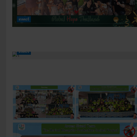
แกลลอรี่
แกลลอรี่