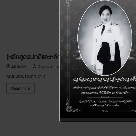
[หลักสูตรปกติและหลักสูตรพิเศษ] หลักสูตรพื้นฐานท
J.E KWON
มิถุนายน 24, 2026
คุณหมอแพรว/คุณดาบิ
R
Read More
e
a
d
m
o
r
e
a
b
o
u