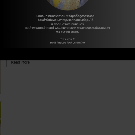
ก
น
สู
ต้
ต
น
ร
คุ
ก
ณ
า
ฮ
ร
[หลักสูตรการเรียนภาษาเกาหลี] หลักสูตรภาษาเกาหลี
า
เ
น
รี
า
ย
J.E KWON
เมษายน 18, 2024
น
ภ
ขอแสดงความยินดีกับ
า
ษ
า
R
Read More
เ
e
ก
a
า
d
ห
m
ลี
o
]
r
พี่
e
น้
a
อ
b
ง
o
ซู
u
จ
t
อ
[
ง
ห
·
ลั
ซ
ก
อ
สู