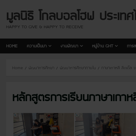
S
มูลนิธิ โกลบอลโฮฟ ประเทศ
k
i
p
HAPPY TO GIVE & HAPPY TO RECEIVE
t
o
HOME
ความเป็นมา
งานพัฒนา
หมู่บ้าน GHT
การส
c
o
n
Home
พัฒนาการศึกษา
พัฒนาการศึกษาภายใน
ภาษาเกาหลี ลิตเติ้ล 
t
e
n
หลักสูตรการเรียนภาษาเกาหล
t