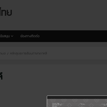
modal-check
modal-check
ไทย
นับสนุน
ช่องทางติดต่อ
จาเบซ
หลักสูตรการเรียนภาษาเกาหลี
ี