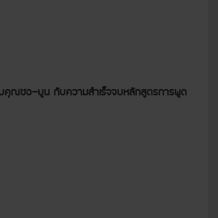
ับคุณซอ-ยูน กับความสำเร็จจบหลักสูตรการพูด