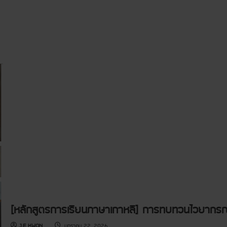
t
[
ห
ลั
ก
สู
ต
ร
ป
ก
ติ
แ
ล
ะ
ห
ลั
ก
สู
ต
ร
พิ
เ
ศ
ษ
]
ห
ลั
ก
สู
[หลักสูตรการเรียนภาษาเกาหลี] การทบทวนไวยากรณ์
ต
ร
พื้
J.E KWON
มกราคม 22, 2026