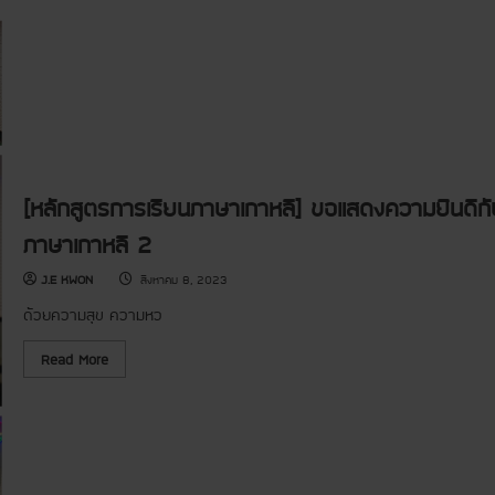
ห
ก
ลี
สู
พื้
ต
น
ร
ฐ
พิ
า
เ
น
ศ
ษ
]
เ
ต
รี
ย
[หลักสูตรการเรียนภาษาเกาหลี] ขอแสดงความยินดีก
ม
ค
ภาษาเกาหลี 2
ว
า
ม
J.E KWON
สิงหาคม 8, 2023
พ
ร้
ด้วยความสุข ความหว
อ
ม
สำ
R
Read More
ห
e
รั
a
บ
d
ก
m
า
o
ร
r
ข
e
อ
a
วี