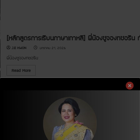
า
ษ
า
เ
ก
า
ห
ลี
[หลักสูตรการเรียนภาษาเกาหลี] พี่น้องซูจอง·ซอริน ก
]
ก
า
J.E KWON
มกราคม 21, 2026
ร
ท
พี่น้องซูจอง·ซอริน
บ
ท
ว
R
Read More
น
e
ไ
a
ว
d
ย
m
า
o
ก
r
ร
e
ณ์
a
แ
b
ล
o
ะ
u
คำ
t
ศั
[
พ
ห
ท์
ลั
ชั้