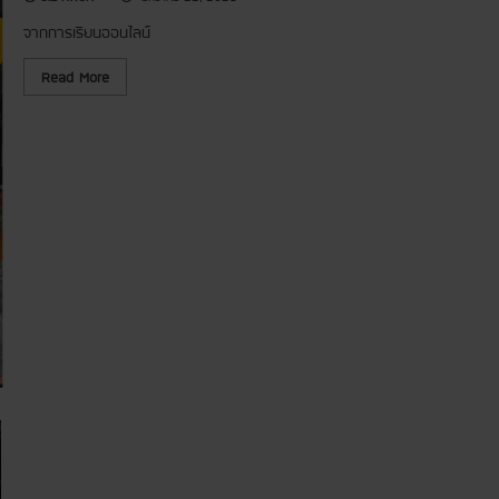
น
ฐ
จากการเรียนออนไลน์
า
น
ทั
R
Read More
ก
e
ษ
a
ะ
d
ก
m
า
o
ร
r
พู
e
ด
a
ภ
b
า
o
ษ
u
า
t
เ
[
ก
ห
า
ลั
ห
ก
ลี
สู
ต
ร
ก
า
ร
เ
รี
ย
น
ภ