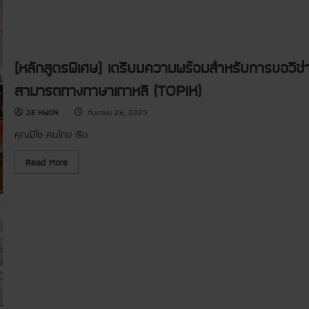
ริ
ต
น
ร
กำ
ก
ลั
า
ง
ร
เ
เ
รี
[หลักสูตรพิเศษ] เตรียมความพร้อมสำหรับการขอวีซ
รี
ย
ย
น
น
สามารถทางภาษาเกาหลี (TOPIK)
ภ
ภ
า
า
ษ
ษ
J.E KWON
กันยายน 26, 2023
า
า
เ
เ
คุณมีโซ คนไทย เรีย
ก
ก
า
า
ห
ห
R
Read More
ลี
ลี
e
ชั้
]
a
น
ห
d
ต้
ลั
m
น
ก
o
1
สู
r
.
ต
e
1
ร
a
ภ
b
า
o
ษ
u
า
t
เ
[
ก
ห
า
ลั