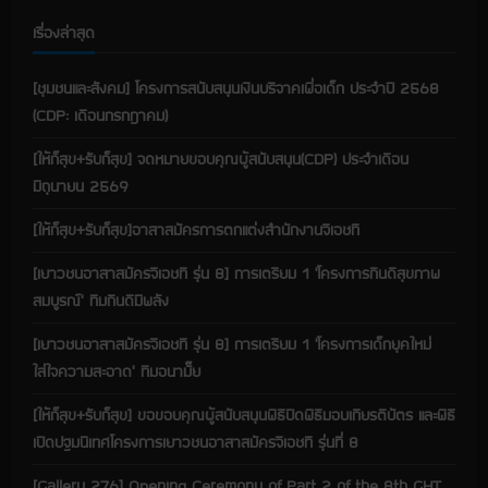
n
เรื่องล่าสุด
g
[ชุมชนและสังคม] โครงการสนับสนุนเงินบริจาคเพื่อเด็ก ประจำปี 2568
(CDP: เดือนกรกฎาคม)
[ให้ก็สุข+รับก็สุข] จดหมายขอบคุณผู้สนับสนุน(CDP) ประจำเดือน
มิถุนายน 2569
[ให้ก็สุข+รับก็สุข]อาสาสมัครการตกแต่งสำนักงานจีเอชที
[เยาวชนอาสาสมัครจีเอชที รุ่น 8] การเตรียม 1 ‘โครงการกินดีสุขภาพ
สมบูรณ์’ ทีมกินดีมีพลัง
[เยาวชนอาสาสมัครจีเอชที รุ่น 8] การเตรียม 1 ‘โครงการเด็กยุคใหม่
ใส่ใจความสะอาด’ ทีมอนามั๊ย
[ให้ก็สุข+รับก็สุข] ขอขอบคุณผู้สนับสนุนพิธีปิดพิธีมอบเกียรติบัตร และพิธี
เปิดปฐมนิเทศโครงการเยาวชนอาสาสมัครจีเอชที รุ่นที่ 8
[Gallery 276] Opening Ceremony of Part 2 of the 8th GHT