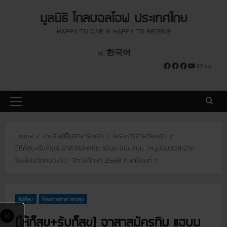
S
modal-check
modal-check
มูลนิธิ โกลบอลโฮฟ ประเทศไทย
k
i
HAPPY TO GIVE & HAPPY TO RECEIVE
p
한국어
t
Facebook
Facebook
Facebook
YouTube
Link
Link
o
c
o
P
n
r
t
i
e
Home
งานส่งเสริมสาธารณสุข
โครงการสาธารณสุข
m
n
[ให้ก็สุข+รับก็สุข] อาสาสมัครทีม แฮบม สนับสนุน “หนูน้อยมือสะอาด
a
t
โรงเรียนวัดหนองอ้อ” ปีการศึกษา 2568 ภาคเรียนที่ 1
r
y
M
รับก็สุข
โครงการสาธารณสุข
e
n
[ให้ก็สุข+รับก็สุข] อาสาสมัครทีม แฮบม