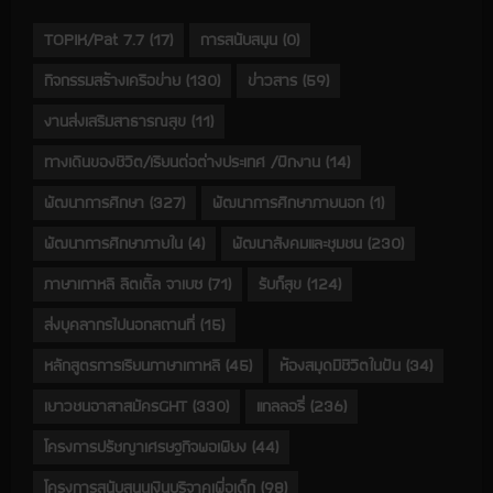
TOPIK/Pat 7.7
(17)
การสนับสนุน
(0)
กิจกรรมสร้างเครือข่าย
(130)
ข่าวสาร
(59)
งานส่งเสริมสาธารณสุข
(11)
ทางเดินของชีวิต/เรียนต่อต่างประเทศ /ฝึกงาน
(14)
พัฒนาการศึกษา
(327)
พัฒนาการศึกษาภายนอก
(1)
พัฒนาการศึกษาภายใน
(4)
พัฒนาสังคมและชุมชน
(230)
ภาษาเกาหลี ลิตเติ้ล จาเบซ
(71)
รับก็สุข
(124)
ส่งบุคลากรไปนอกสถานที่
(15)
หลักสูตรการเรียนภาษาเกาหลี
(45)
ห้องสมุดมีชีวิตในฝัน
(34)
เยาวชนอาสาสมัครGHT
(330)
แกลลอรี่
(236)
โครงการปรัชญาเศรษฐกิจพอเพียง
(44)
โครงการสนับสนุนเงินบริจาคเพื่อเด็ก
(98)