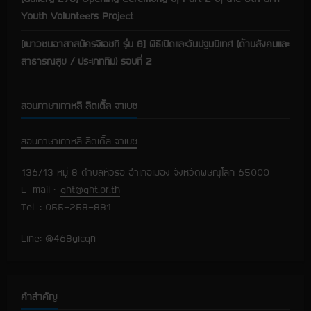
Youth Volunteers Project
[เยาวชนอาสาสมัครจีเอชที รุ่น 8] พิธีเปิดและวันปฐมนิเทศ (ด้านสังคมและ
สาธารณสุข / ประเภททีม) รอบที่ 2
สอนภาษาเกาหลี ลิตเติ้ล จาเบซ
สอนภาษาเกาหลี ลิตเติ้ล จาเบซ
136/13 หมู่ 8 ตำบลหัวรอ อำเภอเมือง จังหวัดพิษณุโลก 65000
E-mail :
ght@ght.or.th
Tel. : 055-258-881
Line: @468gicqn
คำสำคัญ