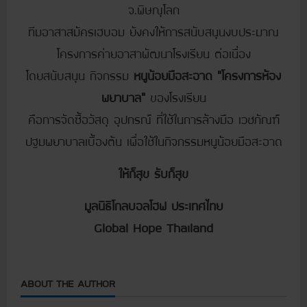
จ.พิษณุโลก
ทีมอาสาสมัครเฮบอม ยังคงให้การสนับสนุนงบประมาณ
โครงการค่ายอาสาพัฒนาโรงเรียน ต่อเนื่อง
โดยสนับสนุน กิจกรรม
หนูน้อยมือสะอาด “โครงการห้อง
พยาบาล”
ของโรงเรียน
คือ
การจัดซื้อวัสดุ อุปกรณ์ ที่ใช้ในการล้างมือ เวชภัณฑ์
ปฐมพยาบาลเบื้องต้น เพื่อใช้ในกิจกรรมหนูน้อยมือสะอาด
ให้ก็สุข รับก็สุข
มูลนิธิโกลบอลโฮฟ ประเทศไทย
Global Hope Thailand
ABOUT THE AUTHOR