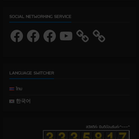
SOCIAL NETWORKING SERVICE
F
F
F
Y
a
a
a
o
c
c
c
u
e
e
e
T
b
b
b
u
o
o
o
b
o
o
o
e
k
k
k
LANGUAGE SWITCHER
ไทย
한국어
สวัสดีค่ะ ยินดีต้อนรับค่ะ^---^