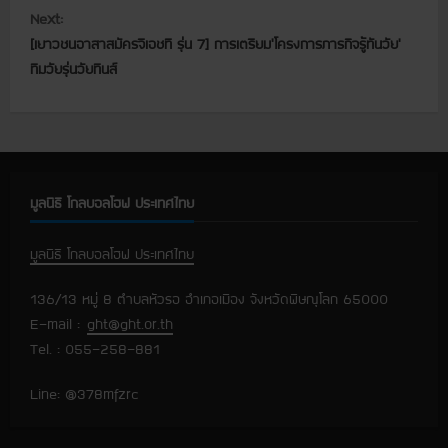
n
Next:
t
[เยาวชนอาสาสมัครจีเอชที รุ่น 7] การเตรียม’โครงการภารกิจรู้ทันวัย’
ทีมวัยรุ่นวัยทีนส์
i
n
u
มูลนิธิ โกลบอลโฮฟ ประเทศไทย
e
R
มูลนิธิ โกลบอลโฮฟ ประเทศไทย
e
136/13 หมู่ 8 ตำบลหัวรอ อำเภอเมือง จังหวัดพิษณุโลก 65000
E-mail :
ght@ght.or.th
a
Tel. : 055-258-881
d
Line: @378mfzrc
i