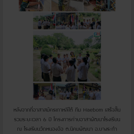
หลังจากที่อาสาสมัครเกาหลีใต้ ทีม Haebom เสร็จสิ้น
รวมระยะเวลา 6 ปี โครงการค่ายอาสาพัฒนาโรงเรียน
ณ โรงเรียนวัดหนองอ้อ ต.นิคมพัฒนา อ.บางระกำ