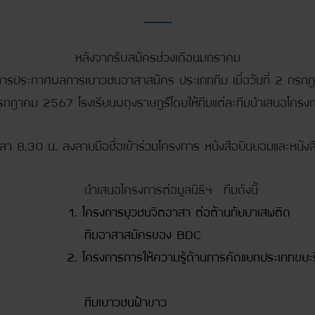
หลังจากรับสมัครช่วงเดือนมกราคม
รประกาศผลการเยาวชนอาสาสมัคร ประเภททีม เมื่อวันที่ 2 กร
 กรกฎาคม 2567 โรงเรียนผดุงราษฎร์โดยให้ทีมแต่ละทีมนำเสนอโครง
แต่เวลา 8.30 น. ลงลายมือชื่อเข้าร่วมโครงการ หนังสือยินยอมและหน
อมูลนิธิฯ ทีมดังนี้
1. โครงการยุวชนจิตอาสา ต่อต้านภัยยาเสพติด
ครของ BDC
ด้านการคัดแยกประเภทขยะรีไซเคิลและส
นฟ้าขาว