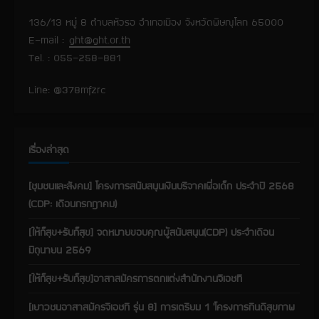
R
136/13 หมู่ 8 ตำบลหัวรอ อำเภอเมือง จังหวัดพิษณุโลก 65000
e
E-mail :
ght@ght.or.th
Tel. : 055-258-881
a
Line: @378mfzrc
d
i
เรื่องล่าสุด
n
[ชุมชนและสังคม] โครงการสนับสนุนเงินบริจาคเพื่อเด็ก ประจำปี 2568
g
(CDP: เดือนกรกฎาคม)
[ให้ก็สุข+รับก็สุข] จดหมายขอบคุณผู้สนับสนุน(CDP) ประจำเดือน
มิถุนายน 2569
[ให้ก็สุข+รับก็สุข]อาสาสมัครการตกแต่งสำนักงานจีเอชที
[เยาวชนอาสาสมัครจีเอชที รุ่น 8] การเตรียม 1 ‘โครงการกินดีสุขภาพ