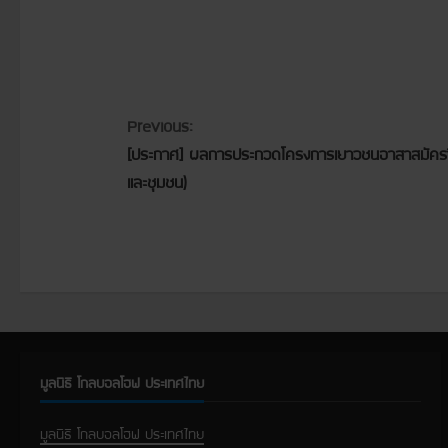
C
Previous:
[ประกาศ] ผลการประกวดโครงการเยาวชนอาสาสมัครจีเอ
o
และชุมชน)
n
t
i
n
u
มูลนิธิ โกลบอลโฮฟ ประเทศไทย
e
มูลนิธิ โกลบอลโฮฟ ประเทศไทย