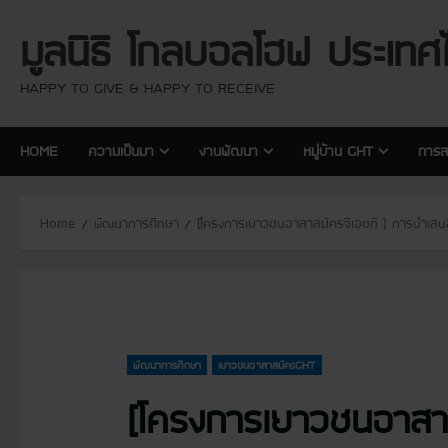
S
มูลนิธิ โกลบอลโฮฟ ประเทศ
k
i
p
HAPPY TO GIVE & HAPPY TO RECEIVE
t
o
HOME
ความเป็นมา
งานพัฒนา
หมู่บ้าน GHT
การส
c
o
n
Home
พัฒนาการศึกษา
[โครงการเยาวชนอาสาสมัครจีเอชที ] การนำเสน
t
e
n
t
พัฒนาการศึกษา
เยาวชนอาสาสมัครGHT
[โครงการเยาวชนอาสา