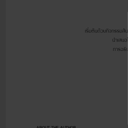
3. โครงการเสริมสร
ทีมF4 PR 
เริ่มต้นด้วยกิจกรรมส
นำเสนอ
การอธิ
ABOUT THE AUTHOR