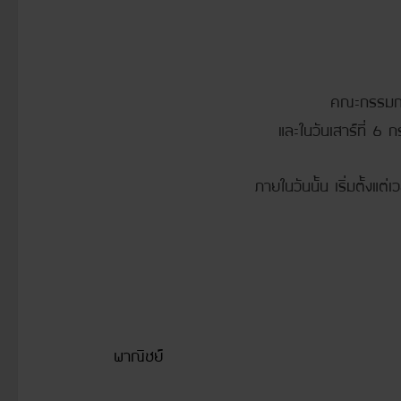
คณะกรรมกา
และในวันเสาร์ที่ 6
ภายในวันนั้น เริ่มตั้ง
นำเสนอโครงการต่
ทีมอาสาสมั
2. โครงการการให้ความรู้
พาณิชย์
ทีมเยาวช