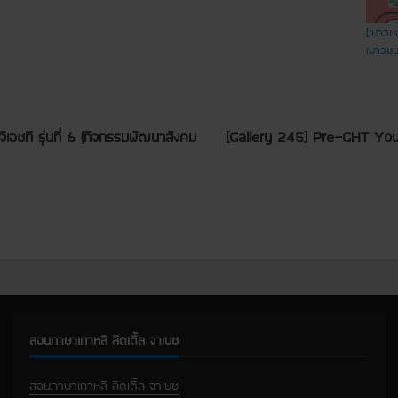
[เยาวช
เยาวชนอ
ชที รุ่นที่ 6 (กิจกรรมพัฒนาสังคม
[Gallery 245] Pre-GHT You
สอนภาษาเกาหลี ลิตเติ้ล จาเบซ
สอนภาษาเกาหลี ลิตเติ้ล จาเบซ