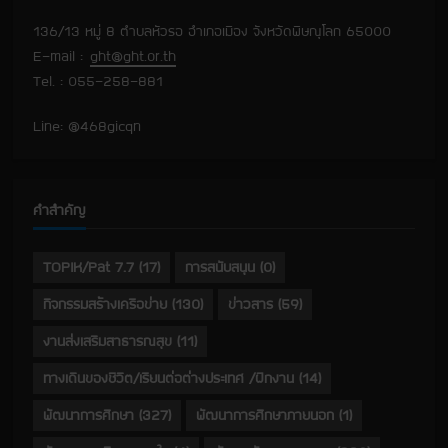
136/13 หมู่ 8 ตำบลหัวรอ อำเภอเมือง จังหวัดพิษณุโลก 65000
E-mail :
ght@ght.or.th
Tel. : 055-258-881
Line: @468gicqn
คำสำคัญ
TOPIK/Pat 7.7
(17)
การสนับสนุน
(0)
กิจกรรมสร้างเครือข่าย
(130)
ข่าวสาร
(59)
งานส่งเสริมสาธารณสุข
(11)
ทางเดินของชีวิต/เรียนต่อต่างประเทศ /ฝึกงาน
(14)
พัฒนาการศึกษา
(327)
พัฒนาการศึกษาภายนอก
(1)