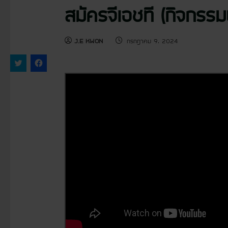
สมัครจีเอชที (กิจกรร
J.E KWON
กรกฎาคม 9, 2024