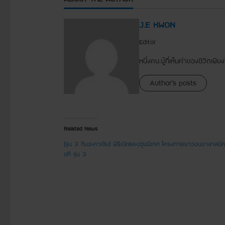
J.E KWON
Editor
หนึ่งคน.ผู้ที่เห็นค่าของชีวิตเพี
Author's posts
Related News
[รุ่น 3 ทีมอะคาเซีย] พิธีเปิดและปฐมนิเทศ โครงการเยาวชนอาสาสมัค
ชที รุ่น 3