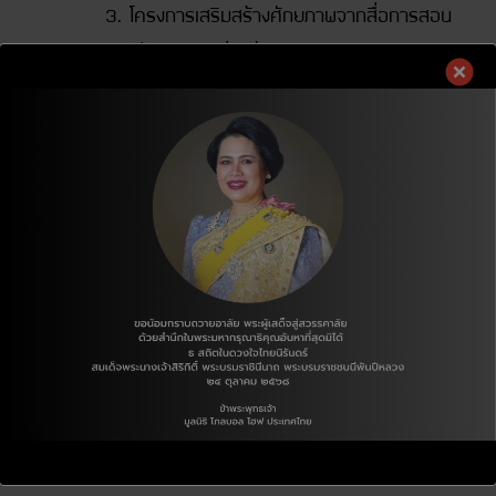
้างศักยภาพจากสื่อการสอน
ร่วมพัฒนา
ันทนาการ แนะนำบุคคลและองค์กรมูลนิธิโกลบอล โฮฟ ประเทศไทย ต่อ
โครงการของตนเอง ปฏิทินงานเยาวชนอาสาสมัครจีเอชที (มิถุนายน-
บายการเขียนโครงการรวมถึงการเขียนงบประมาณค่าใช้จ่ายในโครงก
ทุกคนเรียนรู้กับประสบการณ์ใหม่ ก้าวไปพร้อมๆกัน กับเรา….
ฉันหวังว่าคุณจะสนุกและมีความสุข
ให้ก็สุข รับก็สุข…ใจ
มูลนิธิ โกลบอลโฮฟ ประเทศไทย / Global Hope Thailand