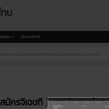
modal-check
modal-check
ไทย
นับสนุน
ช่องทางติดต่อ
อโครงการเยาวชนอาสาสมัครจีเอชที (กิจกรรมพัฒนาสังคมและชุมชน ประเภททีม)
สมัครจีเอชที ] การนำเสนอโค