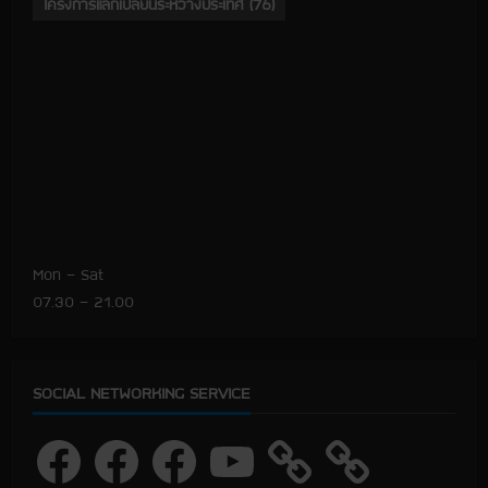
โครงการแลกเปลี่ยนระหว่างประเทศ
(76)
Mon – Sat
07.30 – 21.00
SOCIAL NETWORKING SERVICE
F
F
F
Y
a
a
a
o
c
c
c
u