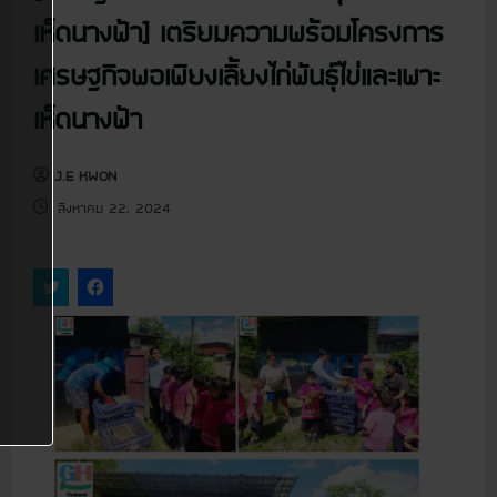
u
เห็ดนางฟ้า] เตรียมความพร้อมโครงการ
เศรษฐกิจพอเพียงเลี้ยงไก่พันธุ์ไข่และเพาะ
เห็ดนางฟ้า
J.E KWON
สิงหาคม 22, 2024