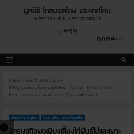
S
modal-check
modal-check
มูลนิธิ โกลบอลโฮฟ ประเทศไทย
k
i
HAPPY TO GIVE & HAPPY TO RECEIVE
p
한국어
t
Facebook
Facebook
Facebook
YouTube
Link
Link
o
c
o
P
n
r
t
i
e
Home
พัฒนาสังคมและชุมชน
m
n
[เศรษฐกิจพอเพียงเลี้ยงไก่พันธุ์ไข่และเพาะเห็ดนางฟ้า] เตรียมความพร้อม
a
t
โครงการเศรษฐกิจพอเพียงเลี้ยงไก่พันธุ์ไข่และเพาะเห็ดนางฟ้า
r
y
M
พัฒนาสังคมและชุมชน
โครงการปรัชญาเศรษฐกิจพอเพียง
e
n
[เศรษฐกิจพอเพียงเลี้ยงไก่พันธุ์ไข่และเพาะ