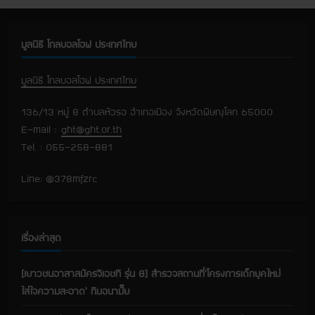
u
e
มูลนิธิ โกลบอลโฮฟ ประเทศไทย
R
มูลนิธิ โกลบอลโฮฟ ประเทศไทย
e
136/13 หมู่ 8 ตำบลหัวรอ อำเภอเมือง จังหวัดพิษณุโลก 65000
a
E-mail :
ght@ght.or.th
Tel. : 055-258-881
d
i
Line: @378mfzrc
n
g
เรื่องล่าสุด
[เยาวชนอาสาสมัครจีเอชที รุ่น 8] สำรวจสถานที่’โครงการเด็กยุคใหม่
ใส่ใจความสะอาด’ ทีมอนามั๊ย