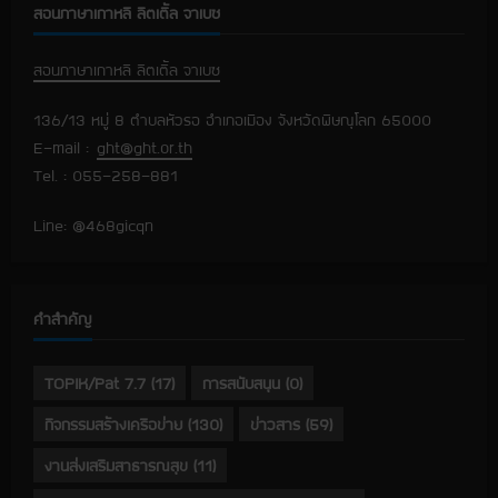
สอนภาษาเกาหลี ลิตเติ้ล จาเบซ
สอนภาษาเกาหลี ลิตเติ้ล จาเบซ
136/13 หมู่ 8 ตำบลหัวรอ อำเภอเมือง จังหวัดพิษณุโลก 65000
E-mail :
ght@ght.or.th
Tel. : 055-258-881
Line: @468gicqn
คำสำคัญ
TOPIK/Pat 7.7
(17)
การสนับสนุน
(0)
กิจกรรมสร้างเครือข่าย
(130)
ข่าวสาร
(59)
งานส่งเสริมสาธารณสุข
(11)