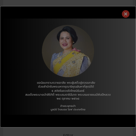
ร่วมกันแบ่งปันความสุขที่เพิ่มมากขึ้น
ให้ก็สุข รับก็สุข…..ใจ
โกลบอล โฮฟ ประเทศไทย
ABOUT THE AUTHOR
J.E KWON
Editor