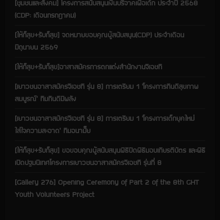
[ชุมชนและสังคม] โครงการสนับสนุนเงินบริจาคเพื่อเด็ก ประจำปี 2568
(CDP: เดือนกรกฎาคม)
[ให้ก็สุข+รับก็สุข] จดหมายขอบคุณผู้สนับสนุน(CDP) ประจำเดือน
มิถุนายน 2569
[ให้ก็สุข+รับก็สุข]อาสาสมัครการตกแต่งสำนักงานจีเอชที
[เยาวชนอาสาสมัครจีเอชที รุ่น 8] การเตรียม 1 ‘โครงการกินดีสุขภาพ
สมบูรณ์’ ทีมกินดีมีพลัง
[เยาวชนอาสาสมัครจีเอชที รุ่น 8] การเตรียม 1 ‘โครงการเด็กยุคใหม่
ใส่ใจความสะอาด’ ทีมอนามั๊ย
[ให้ก็สุข+รับก็สุข] ขอขอบคุณผู้สนับสนุนพิธีปิดพิธีมอบเกียรติบัตร และพิธี
เปิดปฐมนิเทศโครงการเยาวชนอาสาสมัครจีเอชที รุ่นที่ 8
[Gallery 276] Opening Ceremony of Part 2 of the 8th GHT
Youth Volunteers Project