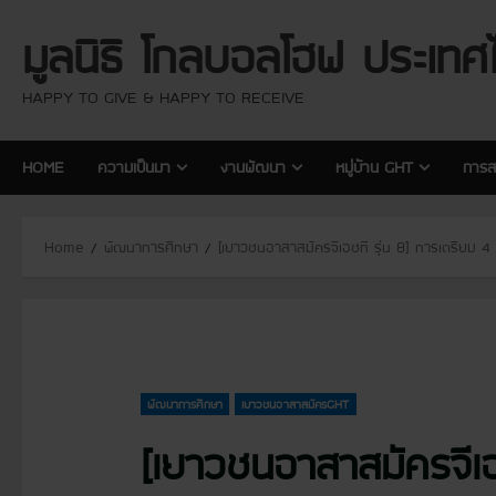
S
มูลนิธิ โกลบอลโฮฟ ประเทศ
k
i
p
HAPPY TO GIVE & HAPPY TO RECEIVE
t
o
HOME
ความเป็นมา
งานพัฒนา
หมู่บ้าน GHT
การส
c
o
n
Home
พัฒนาการศึกษา
[เยาวชนอาสาสมัครจีเอชที รุ่น 8] การเตรียม 4 ‘โ
t
e
n
t
พัฒนาการศึกษา
เยาวชนอาสาสมัครGHT
[เยาวชนอาสาสมัครจีเอ