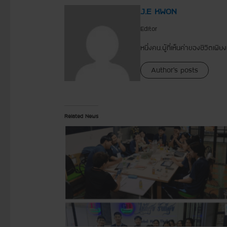
J.E KWON
Editor
หนึ่งคน.ผู้ที่เห็นค่าของชีวิตเพี
Author's posts
Related News