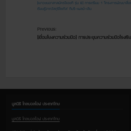
[เยาวชนอาสาสมัครจีเอชที รุ่น 8] การเตรียม 1 ‘โครงการพัฒนาสื่อ
เรียนรู้จากวัสดุรีไซเคิล’ ทีมรี-เพลย์-เลิน
C
Previous:
[เชื่อมโยงความร่วมมือ] การประชุมความร่วมมือโรงเรี
o
n
t
i
n
u
มูลนิธิ โกลบอลโฮฟ ประเทศไทย
e
มูลนิธิ โกลบอลโฮฟ ประเทศไทย
R