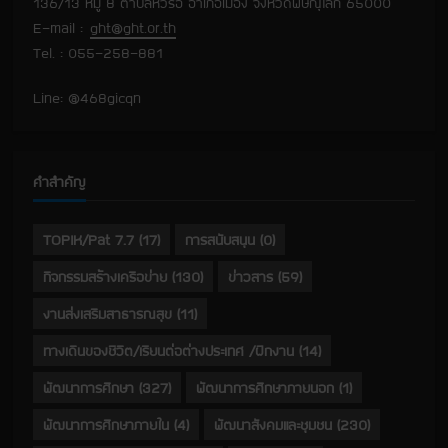
136/13 หมู่ 8 ตำบลหัวรอ อำเภอเมือง จังหวัดพิษณุโลก 65000
E-mail :
ght@ght.or.th
Tel. : 055-258-881
Line: @468gicqn
คำสำคัญ
TOPIK/Pat 7.7
(17)
การสนับสนุน
(0)
กิจกรรมสร้างเครือข่าย
(130)
ข่าวสาร
(59)
งานส่งเสริมสาธารณสุข
(11)
ทางเดินของชีวิต/เรียนต่อต่างประเทศ /ฝึกงาน
(14)
พัฒนาการศึกษา
(327)
พัฒนาการศึกษาภายนอก
(1)
พัฒนาการศึกษาภายใน
(4)
พัฒนาสังคมและชุมชน
(230)