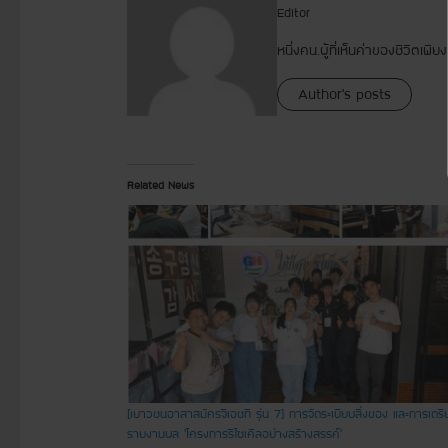
Editor
หนึ่งคน.ผู้ที่เห็นค่าของชีวิตเพี
Author's posts
Related News
[เยาวชนอาสาสมัครจีเอชที รุ่น 7] การจัดระเบียบสิ่งของ และการเตร
รายงานผล ‘โครงการรีไซเคิลอย่างสร้างสรรค์’