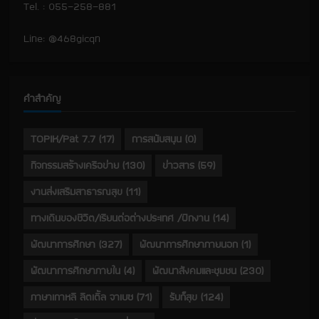
Tel. : 055-258-881
Line: @468gicqn
คำสำคัญ
TOPIK/Pat 7.7
(17)
การสนับสนุน
(0)
กิจกรรมสร้างเครือข่าย
(130)
ข่าวสาร
(59)
งานส่งเสริมสาธารณสุข
(11)
ทางเดินของชีวิต/เรียนต่อต่างประเทศ /ฝึกงาน
(14)
พัฒนาการศึกษา
(327)
พัฒนาการศึกษาภายนอก
(1)
พัฒนาการศึกษาภายใน
(4)
พัฒนาสังคมและชุมชน
(230)
ภาษาเกาหลี ลิตเติ้ล จาเบซ
(71)
รับก็สุข
(124)