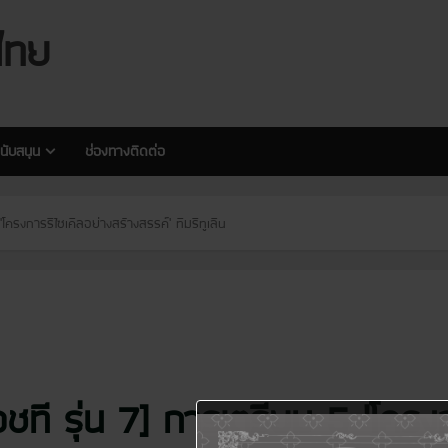
modal-check
modal-check
ไทย
นับสนุน
ช่องทางติดต่อ
ครงการรีไซเคิลอย่างสร้างสรรค์’ ทีมรีทูเลิน
ชที รุ่น 7] การเตรียม 5 ‘โครงก