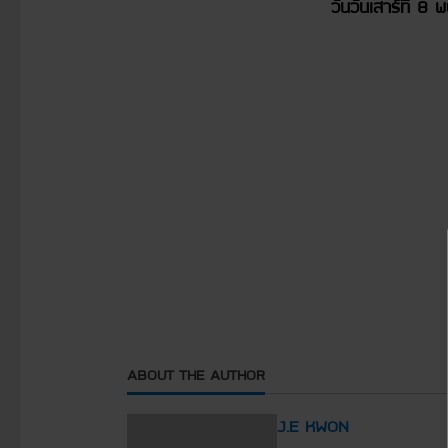
วันวันเสาร์ที่ 8
ABOUT THE AUTHOR
J.E KWON