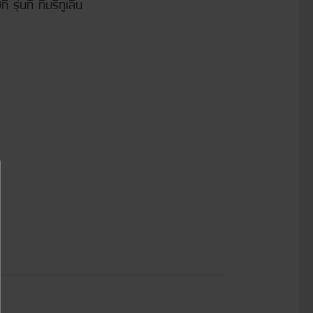
รุ่นที่ ทีมรีทูเลิน