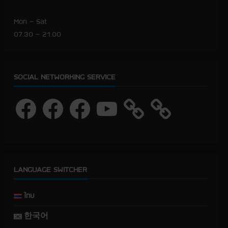
Mon – Sat
07.30 – 21.00
SOCIAL NETWORKING SERVICE
F
F
F
Y
a
a
a
o
c
c
c
u
e
e
e
T
b
b
b
u
o
o
o
b
o
o
o
e
k
k
k
LANGUAGE SWITCHER
ไทย
한국어