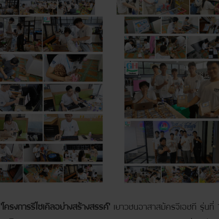
ม
‘โครงการรีไซเคิลอย่างสร้างสรรค์’
เยาวชนอาสาสมัครจีเอชที รุ่นที่ 7