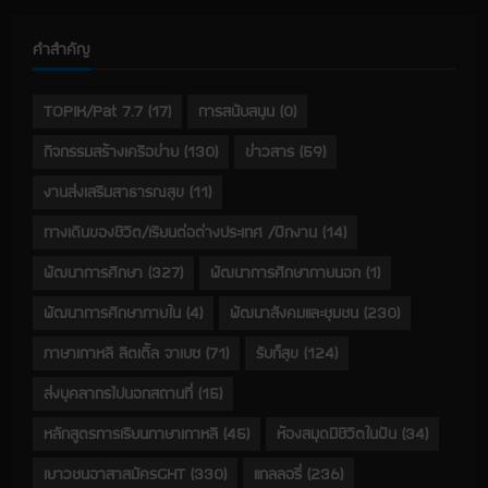
คำสำคัญ
TOPIK/Pat 7.7
(17)
การสนับสนุน
(0)
กิจกรรมสร้างเครือข่าย
(130)
ข่าวสาร
(59)
งานส่งเสริมสาธารณสุข
(11)
ทางเดินของชีวิต/เรียนต่อต่างประเทศ /ฝึกงาน
(14)
พัฒนาการศึกษา
(327)
พัฒนาการศึกษาภายนอก
(1)
พัฒนาการศึกษาภายใน
(4)
พัฒนาสังคมและชุมชน
(230)
ภาษาเกาหลี ลิตเติ้ล จาเบซ
(71)
รับก็สุข
(124)
ส่งบุคลากรไปนอกสถานที่
(15)
หลักสูตรการเรียนภาษาเกาหลี
(45)
ห้องสมุดมีชีวิตในฝัน
(34)
เยาวชนอาสาสมัครGHT
(330)
แกลลอรี่
(236)