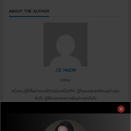
ABOUT THE AUTHOR
J.E KWON
Editor
หนึ่งคน.ผู้ที่เห็นค่าของชีวิตเพียงหนึ่งชีวิต ผู้ที่ชอบประเทศไทยอย่างสุด
หัวใจ ผู้ที่รักประเทศเกาหลีอย่างสุดหัวใจ
Author's posts