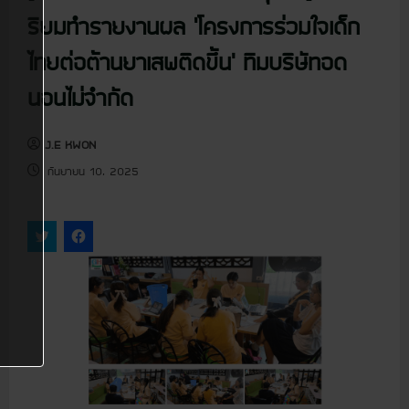
u
รียมทำรายงานผล ‘โครงการร่วมใจเด็ก
ไทยต่อต้านยาเสพติดขึ้น’ ทีมบริษัทอด
นอนไม่จำกัด
J.E KWON
กันยายน 10, 2025