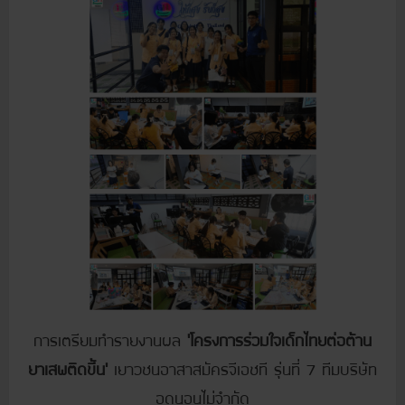
การเตรียมทำรายงานผล
‘โครงการร่วมใจเด็กไทยต่อต้าน
ยาเสพติดขึ้น’
เยาวชนอาสาสมัครจีเอชที รุ่นที่ 7 ทีมบริษัท
อดนอนไม่จำกัด