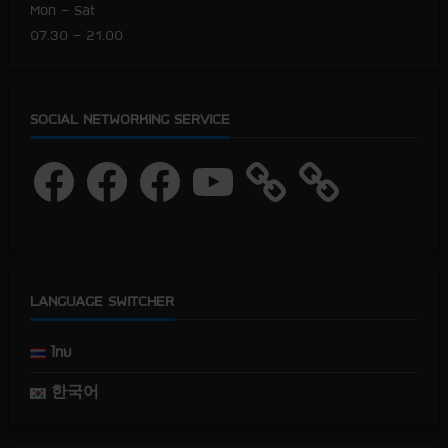
Mon – Sat
07.30 – 21.00
SOCIAL NETWORKING SERVICE
F
F
F
Y
a
a
a
o
c
c
c
u
e
e
e
T
b
b
b
u
o
o
o
b
o
o
o
e
k
k
k
LANGUAGE SWITCHER
ไทย
한국어