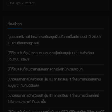
Line: @378mfzrc
d
i
เรื่องล่าสุด
n
g
[ชุมชนและสังคม] โครงการสนับสนุนเงินบริจาคเพื่อเด็ก ประจำปี 2568
(CDP: เดือนกรกฎาคม)
[ให้ก็สุข+รับก็สุข] จดหมายขอบคุณผู้สนับสนุน(CDP) ประจำเดือน
มิถุนายน 2569
[ให้ก็สุข+รับก็สุข]อาสาสมัครการตกแต่งสำนักงานจีเอชที
[เยาวชนอาสาสมัครจีเอชที รุ่น 8] การเตรียม 1 ‘โครงการกินดีสุขภาพ
สมบูรณ์’ ทีมกินดีมีพลัง
[เยาวชนอาสาสมัครจีเอชที รุ่น 8] การเตรียม 1 ‘โครงการเด็กยุคใหม่
ใส่ใจความสะอาด’ ทีมอนามั๊ย
[ให้ก็สุข+รับก็สุข] ขอขอบคุณผู้สนับสนุนพิธีปิดพิธีมอบเกียรติบัตร และพิธี