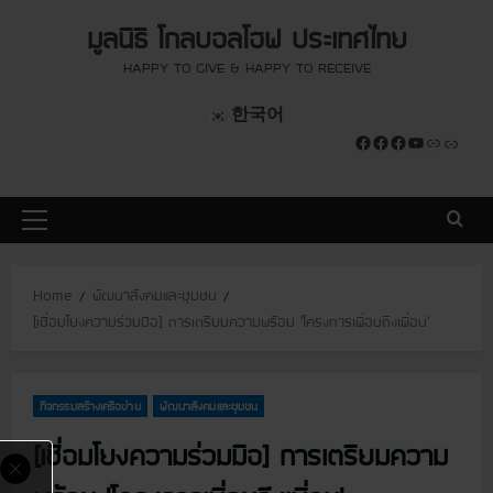
S
modal-check
modal-check
มูลนิธิ โกลบอลโฮฟ ประเทศไทย
k
i
HAPPY TO GIVE & HAPPY TO RECEIVE
p
한국어
t
Facebook
Facebook
Facebook
YouTube
Link
Link
o
c
o
P
n
r
t
i
e
Home
พัฒนาสังคมและชุมชน
m
n
[เชื่อมโยงความร่วมมือ] การเตรียมความพร้อม ‘โครงการเพื่อนถึงเพื่อน’
a
t
r
y
กิจกรรมสร้างเครือข่าย
พัฒนาสังคมและชุมชน
M
e
[เชื่อมโยงความร่วมมือ] การเตรียมความ
n