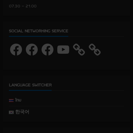
07.30 – 21.00
SOCIAL NETWORKING SERVICE
F
F
F
Y
a
a
a
o
c
c
c
u
e
e
e
T
b
b
b
u
o
o
o
b
o
o
o
e
k
k
k
LANGUAGE SWITCHER
ไทย
한국어