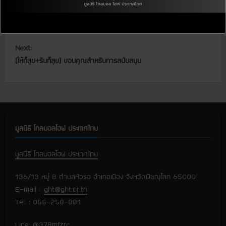
C
Previous:
[Gallery 237] ‘Give with love’ 2023
o
Next:
n
[ให้ก็สุข+รับก็สุข] ขอบคุณสำหรับการสนับสนุน
t
i
n
มูลนิธิ โกลบอลโฮฟ ประเทศไทย
u
มูลนิธิ โกลบอลโฮฟ ประเทศไทย
e
136/13 หมู่ 8 ตำบลหัวรอ อำเภอเมือง จังหวัดพิษณุโลก 65000
R
E-mail :
ght@ght.or.th
e
Tel. : 055-258-881
a
Line: @378mfzrc