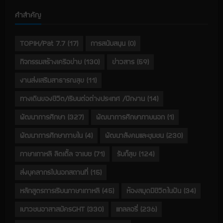
คำสำคัญ
TOPIK/Pat 7.7
(17)
การสนับสนุน
(0)
กิจกรรมสร้างเครือข่าย
(130)
ข่าวสาร
(59)
งานส่งเสริมสาธารณสุข
(11)
ทางเดินของชีวิต/เรียนต่อต่างประเทศ /ฝึกงาน
(14)
พัฒนาการศึกษา
(327)
พัฒนาการศึกษาภายนอก
(1)
พัฒนาการศึกษาภายใน
(4)
พัฒนาสังคมและชุมชน
(230)
ภาษาเกาหลี ลิตเติ้ล จาเบซ
(71)
รับก็สุข
(124)
ส่งบุคลากรไปนอกสถานที่
(15)
หลักสูตรการเรียนภาษาเกาหลี
(45)
ห้องสมุดมีชีวิตในฝัน
(34)
เยาวชนอาสาสมัครGHT
(330)
แกลลอรี่
(236)