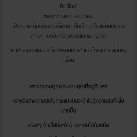
ถึงเพื่อน’
ตลอดช่วงเดือนธันวาคม
เป้าหมาย นักเรียนศูนย์พัฒนาเด็กเล็กและโรงเรียนประถม
ศึกษา เขตจังหวัดพิจิตรและพิษณุโลก
เรากำลังวางแผนและจัดเตรียมการดำเนินโครงการเพื่อนถึง
เพื่อน
เราขอขอบคุณและขอบคุณที่อยู่กับเรา
เราหวังว่าความสุขในการแบ่งปันจะนำไปสู่ความสุขที่เพิ่ม
มากขึ้น
ค่อยๆ ก้าวไปทีละก้าว และเดินไปด้วยกัน