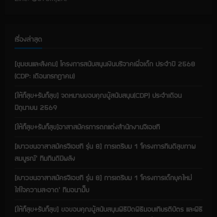
d
i
เรื่องล่าสุด
n
[ชุมชนและสังคม] โครงการสนับสนุนเงินบริจาคเพื่อเด็ก ประจำปี 2568
g
(CDP: เดือนกรกฎาคม)
[ให้ก็สุข+รับก็สุข] จดหมายขอบคุณผู้สนับสนุน(CDP) ประจำเดือน
มิถุนายน 2569
[ให้ก็สุข+รับก็สุข]อาสาสมัครการตกแต่งสำนักงานจีเอชที
[เยาวชนอาสาสมัครจีเอชที รุ่น 8] การเตรียม 1 ‘โครงการกินดีสุขภาพ
สมบูรณ์’ ทีมกินดีมีพลัง
[เยาวชนอาสาสมัครจีเอชที รุ่น 8] การเตรียม 1 ‘โครงการเด็กยุคใหม่
ใส่ใจความสะอาด’ ทีมอนามั๊ย
[ให้ก็สุข+รับก็สุข] ขอขอบคุณผู้สนับสนุนพิธีปิดพิธีมอบเกียรติบัตร และพิธี