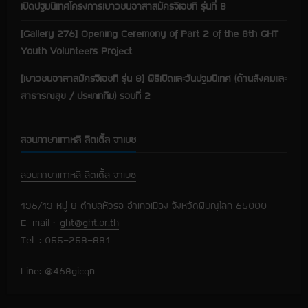
เปิดปฐมนิเทศโครงการเยาวชนอาสาสมัครจีเอชที รุ่นที่ 8
[Gallery 276] Opening Ceremony of Part 2 of the 8th GHT
Youth Volunteers Project
[เยาวชนอาสาสมัครจีเอชที รุ่น 8] พิธีเปิดและวันปฐมนิเทศ (ด้านสังคมและ
สาธารณสุข / ประเภททีม) รอบที่ 2
สอนภาษาเกาหลี ลิตเติ้ล จาเบซ
สอนภาษาเกาหลี ลิตเติ้ล จาเบซ
136/13 หมู่ 8 ตำบลหัวรอ อำเภอเมือง จังหวัดพิษณุโลก 65000
E-mail :
ght@ght.or.th
Tel. : 055-258-881
Line: @468gicqn