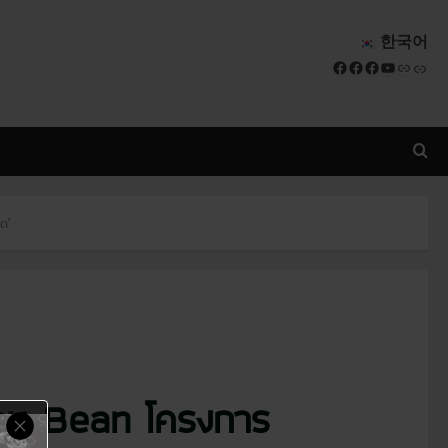
한국어
Facebook
Facebook
Facebook
YouTube
Link
Link
ต’
appy Bean โครงการ