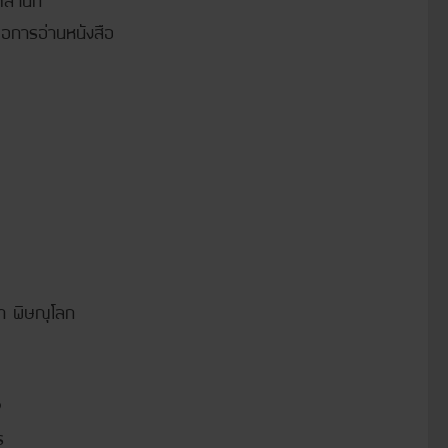
ต่อการอ่านหนังสือ
า พิษณุโลก
9
ร