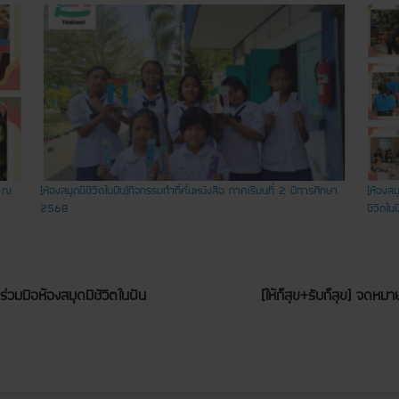
น ณ
[ห้องสมุดมีชีวิตในฝัน]กิจกรรมทำที่คั่นหนังสือ ภาคเรียนที่ 2 ปีการศึกษา
[ห้องสม
2568
ชีวิตใน
่วมมือห้องสมุดมีชัวิตในฝัน
[ให้ก็สุข+รับก็สุข] จด