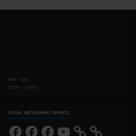
Mon – Sat
07.30 – 21.00
SOCIAL NETWORKING SERVICE
F
F
F
Y
a
a
a
o