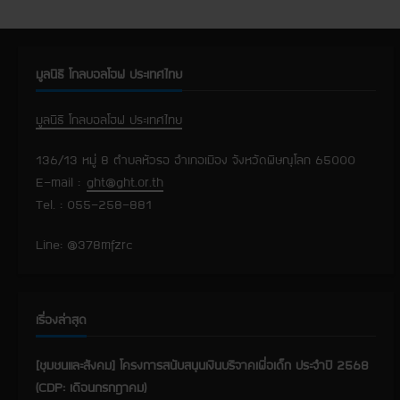
i
n
มูลนิธิ โกลบอลโฮฟ ประเทศไทย
u
มูลนิธิ โกลบอลโฮฟ ประเทศไทย
e
136/13 หมู่ 8 ตำบลหัวรอ อำเภอเมือง จังหวัดพิษณุโลก 65000
R
E-mail :
ght@ght.or.th
Tel. : 055-258-881
e
a
Line: @378mfzrc
d
i
เรื่องล่าสุด
n
[ชุมชนและสังคม] โครงการสนับสนุนเงินบริจาคเพื่อเด็ก ประจำปี 2568
(CDP: เดือนกรกฎาคม)