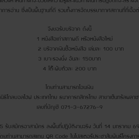
กการอ่าน ซึ่งเป็นพื้นฐานที่ดี รวมทั้งการจัดบรรยากาศสถานที่ที่เอื้อ
จึงขอรับบริจาค ดังนี้
1 หนังสือเก่าสภาพดี หรือหนังสือใหม่
2 บริจาคเงินซื้อหนังสือ เล่มละ 100 บาท
3 เบาะรองนั่ง อันละ 150บาท
4 โต๊ะพับตัวละ 200 บาท
โดยท่านสามารถโอนเงิน
มูลนิธิโกลบอลโฮฟ ประเทศไทย ธนาคารกสิกรไทย สาขาเซ็นทรัลพลาซ
เลขที่บัญชี 071–3-67276-9
5 รับสมัครอาสามัคร ลงพื้นที่ปฏิบัติงานจริง วันที่ 14 มกราคม 6
โดยท่านสามารถสแกน QR Code ในโปสเตอร์ประชาสัมพันธ์โครงกา