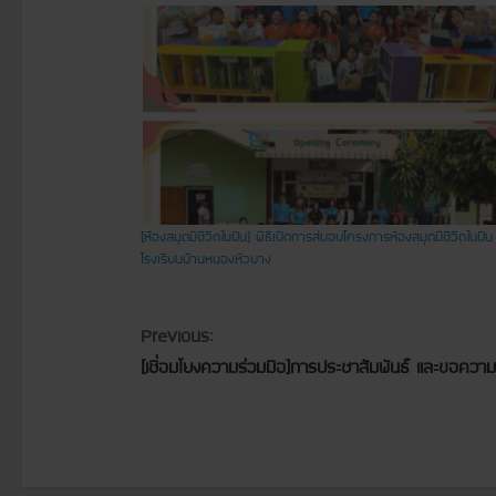
[ห้องสมุดมีชีวิตในฝัน] พิธีเปิดการส่มอบโครงการห้องสมุดมีชีวิตในฝั
โรงเรียนบ้านหนองหัวยาง
C
Previous:
[เชื่อมโยงความร่วมมือ]การประชาสัมพันธ์ และขอความร
o
n
t