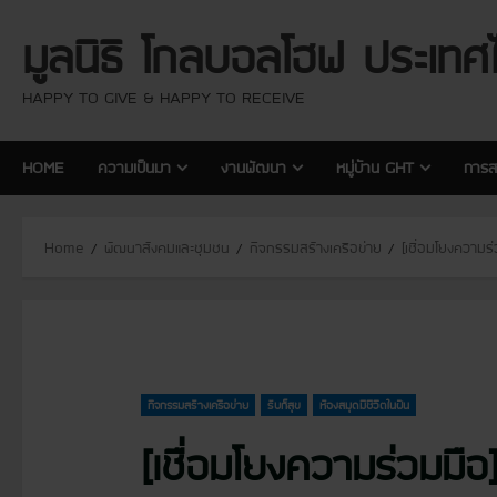
S
มูลนิธิ โกลบอลโฮฟ ประเทศ
k
i
p
HAPPY TO GIVE & HAPPY TO RECEIVE
t
o
HOME
ความเป็นมา
งานพัฒนา
หมู่บ้าน GHT
การส
c
o
n
Home
พัฒนาสังคมและชุมชน
กิจกรรมสร้างเครือข่าย
[เชื่อมโยงความ
t
e
n
t
กิจกรรมสร้างเครือข่าย
รับก็สุข
ห้องสมุดมีชีวิตในฝัน
[เชื่อมโยงความร่วมม