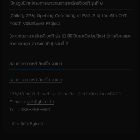
เปิดปฐมนิเทศโครงการเยาวชนอาสาสมัครจีเอชที รุ่นที่ 8
[Gallery 276] Opening Ceremony of Part 2 of the 8th GHT
Youth Volunteers Project
[เยาวชนอาสาสมัครจีเอชที รุ่น 8] พิธีเปิดและวันปฐมนิเทศ (ด้านสังคมและ
สาธารณสุข / ประเภททีม) รอบที่ 2
สอนภาษาเกาหลี ลิตเติ้ล จาเบซ
สอนภาษาเกาหลี ลิตเติ้ล จาเบซ
136/13 หมู่ 8 ตำบลหัวรอ อำเภอเมือง จังหวัดพิษณุโลก 65000
E-mail :
ght@ght.or.th
Tel. : 055-258-881
Line: @468gicqn