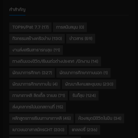
คำสำคัญ
TOPIK/Pat 7.7
(17)
การสนับสนุน
(0)
กิจกรรมสร้างเครือข่าย
(130)
ข่าวสาร
(59)
งานส่งเสริมสาธารณสุข
(11)
ทางเดินของชีวิต/เรียนต่อต่างประเทศ /ฝึกงาน
(14)
พัฒนาการศึกษา
(327)
พัฒนาการศึกษาภายนอก
(1)
พัฒนาการศึกษาภายใน
(4)
พัฒนาสังคมและชุมชน
(230)
ภาษาเกาหลี ลิตเติ้ล จาเบซ
(71)
รับก็สุข
(124)
ส่งบุคลากรไปนอกสถานที่
(15)
หลักสูตรการเรียนภาษาเกาหลี
(45)
ห้องสมุดมีชีวิตในฝัน
(34)
เยาวชนอาสาสมัครGHT
(330)
แกลลอรี่
(236)