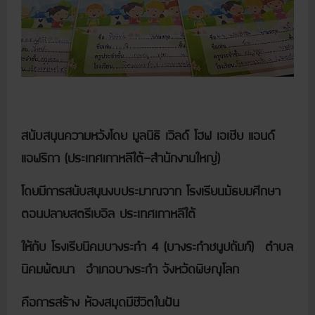
สนับสนุนความหวังโดย มูลนิธิ เวิลด์ โฮฟ เอเชีย แอนด์
แอฟริกา (ประเทศเกาหลีใต้-สำนักงานใหญ่)
โดยมีการสนับสนุนงบประมาณจาก โรงเรียนมัธยมศึกษา
ตอนปลายสตรีเยอิล ประเทศเกาหลีใต้
ให้กับ โรงเรียนิคมบางระกำ 4 (บางระกำชนูปถัมภ์) ตำบล
นิคมพัฒนา อำเภอบางระกำ จังหวัดพิษณุโลก
คือการสร้าง ห้องสมุดมีชีวิตในฝัน