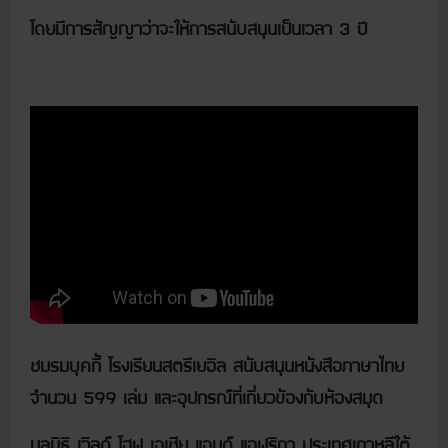
โดยมีการสัญญาว่าจะให้การสนับสนุนเป็นเวลา 3 ปี
ชมรมบุคกี้ โรงเรียนสตรีเยอิล สนับสนุนหนังสือภาษาไทย
จำนวน 599 เล่ม และอุปกรณ์ที่เกี่ยวข้องกับห้องสมุด
มูลนิธิ เวิลด์ โฮฟ เอเชีย แอนด์ แอฟริกา ประเทศเกาหลีใต้