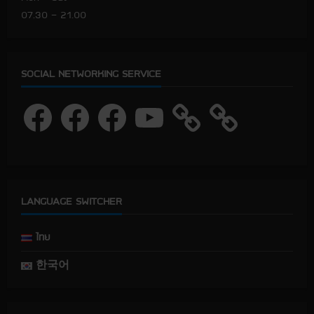
07.30 – 21.00
SOCIAL NETWORKING SERVICE
F
F
F
Y
a
a
a
o
c
c
c
u
e
e
e
T
b
b
b
u
o
o
o
b
o
o
o
e
k
k
k
LANGUAGE SWITCHER
ไทย
한국어