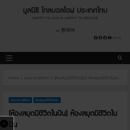
S
modal-check
modal-check
มูลนิธิ โกลบอลโฮฟ ประเทศไทย
k
i
HAPPY TO GIVE & HAPPY TO RECEIVE
p
한국어
t
Facebook
Facebook
Facebook
YouTube
Link
Link
o
c
o
P
n
r
t
i
e
Home
พัฒนาการศึกษา
[ห้องสมุดมีชีวิตในฝัน] ห้องสมุดมีชีวิตในฝัน
m
n
a
t
r
พัฒนาการศึกษา
ห้องสมุดมีชีวิตในฝัน
y
M
[ห้องสมุดมีชีวิตในฝัน] ห้องสมุดมีชีวิตใน
e
ฝัน
n