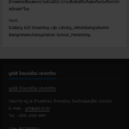
[การแลกเปลี่ยนและความร่วมมือ] ความสัมพันธ์ซึ่งกันและกันของทีมอาสา
o
สมัครแฮ^โบม
n
Next:
t
[Gallery 52] Dreaming Life Library_Nikombangrakum4:
Bangrakamchanuphatum School_Monitoring
i
n
u
มูลนิธิ โกลบอลโฮฟ ประเทศไทย
e
R
มูลนิธิ โกลบอลโฮฟ ประเทศไทย
e
136/13 หมู่ 8 ตำบลหัวรอ อำเภอเมือง จังหวัดพิษณุโลก 65000
E-mail :
ght@ght.or.th
a
Tel. : 055-258-881
d
Line: @378mfzrc