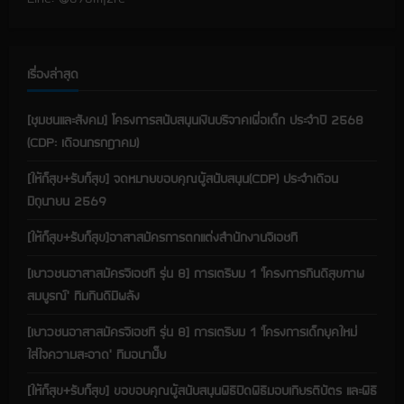
i
n
เรื่องล่าสุด
g
[ชุมชนและสังคม] โครงการสนับสนุนเงินบริจาคเพื่อเด็ก ประจำปี 2568
(CDP: เดือนกรกฎาคม)
[ให้ก็สุข+รับก็สุข] จดหมายขอบคุณผู้สนับสนุน(CDP) ประจำเดือน
มิถุนายน 2569
[ให้ก็สุข+รับก็สุข]อาสาสมัครการตกแต่งสำนักงานจีเอชที
[เยาวชนอาสาสมัครจีเอชที รุ่น 8] การเตรียม 1 ‘โครงการกินดีสุขภาพ
สมบูรณ์’ ทีมกินดีมีพลัง
[เยาวชนอาสาสมัครจีเอชที รุ่น 8] การเตรียม 1 ‘โครงการเด็กยุคใหม่
ใส่ใจความสะอาด’ ทีมอนามั๊ย
[ให้ก็สุข+รับก็สุข] ขอขอบคุณผู้สนับสนุนพิธีปิดพิธีมอบเกียรติบัตร และพิธี