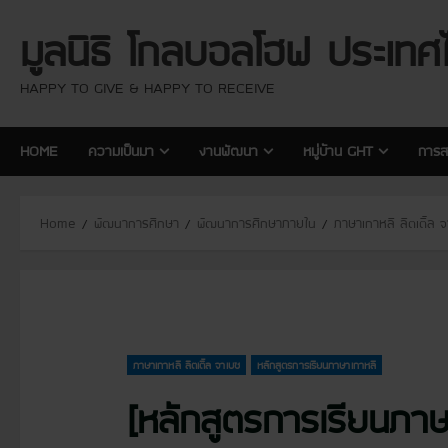
S
มูลนิธิ โกลบอลโฮฟ ประเทศ
k
i
p
HAPPY TO GIVE & HAPPY TO RECEIVE
t
o
HOME
ความเป็นมา
งานพัฒนา
หมู่บ้าน GHT
การส
c
o
n
Home
พัฒนาการศึกษา
พัฒนาการศึกษาภายใน
ภาษาเกาหลี ลิตเติ้ล 
t
e
n
t
ภาษาเกาหลี ลิตเติ้ล จาเบซ
หลักสูตรการเรียนภาษาเกาหลี
[หลักสูตรการเรียนภาษ