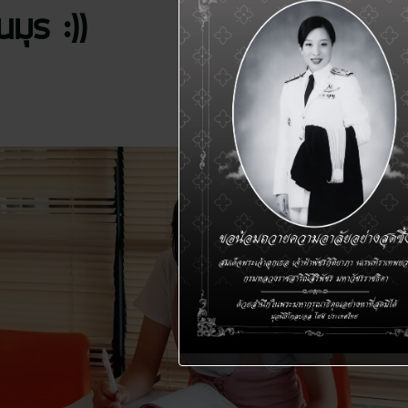
ุร :))