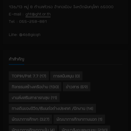
136/13 หมู่ 8 ตำบลหัวรอ อำเภอเมือง จังหวัดพิษณุโลก 65000
E-mail :
ght@ght.or.th
Tel. : 055-258-881
Line: @468gicqn
คำสำคัญ
TOPIK/Pat 7.7
(17)
การสนับสนุน
(0)
กิจกรรมสร้างเครือข่าย
(130)
ข่าวสาร
(59)
งานส่งเสริมสาธารณสุข
(11)
ทางเดินของชีวิต/เรียนต่อต่างประเทศ /ฝึกงาน
(14)
พัฒนาการศึกษา
(327)
พัฒนาการศึกษาภายนอก
(1)
พัฒนาการศึกษาภายใน
(4)
พัฒนาสังคมและชุมชน
(230)