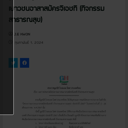
u
เยาวชนอาสาสมัครจีเอชที (กิจกรรม
สาธารณสุข)
J.E KWON
กุมภาพันธ์ 1, 2024