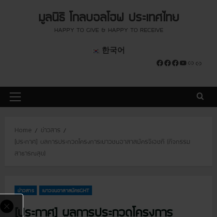
S
modal-check
modal-check
มูลนิธิ โกลบอลโฮฟ ประเทศไทย
k
i
HAPPY TO GIVE & HAPPY TO RECEIVE
p
한국어
t
Facebook
Facebook
Facebook
YouTube
Link
Link
o
c
o
P
n
r
t
i
e
Home
ข่าวสาร
m
n
[ประกาศ] ผลการประกวดโครงการเยาวชนอาสาสมัครจีเอชที (กิจกรรม
a
t
สาธารณสุข)
r
y
M
ข่าวสาร
เยาวชนอาสาสมัครGHT
e
n
[ประกาศ] ผลการประกวดโครงการ