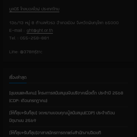
e
มูลนิธิ โกลบอลโฮฟ ประเทศไทย
R
136/13 หมู่ 8 ตำบลหัวรอ อำเภอเมือง จังหวัดพิษณุโลก 65000
e
E-mail :
ght@ght.or.th
Tel. : 055-258-881
a
Line: @378mfzrc
d
i
เรื่องล่าสุด
n
g
[ชุมชนและสังคม] โครงการสนับสนุนเงินบริจาคเพื่อเด็ก ประจำปี 2568
(CDP: เดือนกรกฎาคม)
[ให้ก็สุข+รับก็สุข] จดหมายขอบคุณผู้สนับสนุน(CDP) ประจำเดือน
มิถุนายน 2569
[ให้ก็สุข+รับก็สุข]อาสาสมัครการตกแต่งสำนักงานจีเอชที