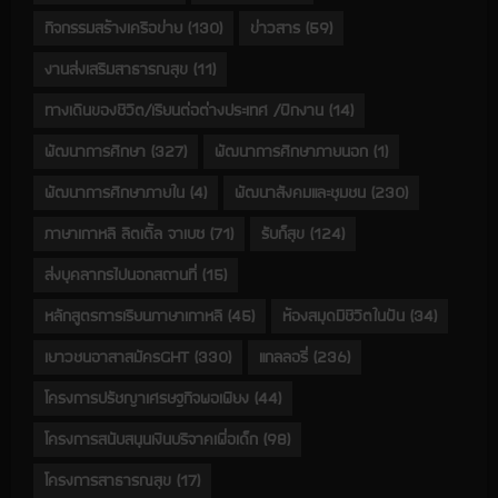
กิจกรรมสร้างเครือข่าย
(130)
ข่าวสาร
(59)
งานส่งเสริมสาธารณสุข
(11)
ทางเดินของชีวิต/เรียนต่อต่างประเทศ /ฝึกงาน
(14)
พัฒนาการศึกษา
(327)
พัฒนาการศึกษาภายนอก
(1)
พัฒนาการศึกษาภายใน
(4)
พัฒนาสังคมและชุมชน
(230)
ภาษาเกาหลี ลิตเติ้ล จาเบซ
(71)
รับก็สุข
(124)
ส่งบุคลากรไปนอกสถานที่
(15)
หลักสูตรการเรียนภาษาเกาหลี
(45)
ห้องสมุดมีชีวิตในฝัน
(34)
เยาวชนอาสาสมัครGHT
(330)
แกลลอรี่
(236)
โครงการปรัชญาเศรษฐกิจพอเพียง
(44)
โครงการสนับสนุนเงินบริจาคเพื่อเด็ก
(98)
โครงการสาธารณสุข
(17)