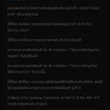
n
[ชุมชนและสังคม] โครงการสนับสนุนเงินบริจาคเพื่อเด็ก ประจำปี 2568
g
(CDP: เดือนกรกฎาคม)
[ให้ก็สุข+รับก็สุข] จดหมายขอบคุณผู้สนับสนุน(CDP) ประจำเดือน
มิถุนายน 2569
[ให้ก็สุข+รับก็สุข]อาสาสมัครการตกแต่งสำนักงานจีเอชที
[เยาวชนอาสาสมัครจีเอชที รุ่น 8] การเตรียม 1 ‘โครงการกินดีสุขภาพ
สมบูรณ์’ ทีมกินดีมีพลัง
[เยาวชนอาสาสมัครจีเอชที รุ่น 8] การเตรียม 1 ‘โครงการเด็กยุคใหม่
ใส่ใจความสะอาด’ ทีมอนามั๊ย
[ให้ก็สุข+รับก็สุข] ขอขอบคุณผู้สนับสนุนพิธีปิดพิธีมอบเกียรติบัตร และพิธี
เปิดปฐมนิเทศโครงการเยาวชนอาสาสมัครจีเอชที รุ่นที่ 8
[Gallery 276] Opening Ceremony of Part 2 of the 8th GHT
Youth Volunteers Project