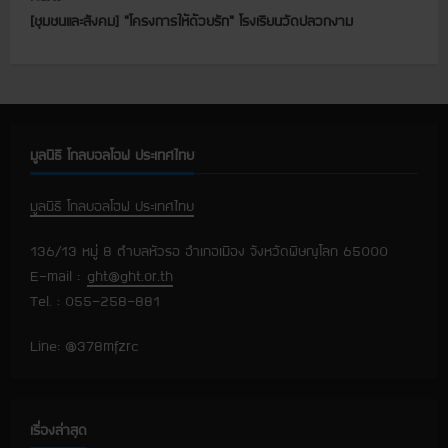
n
[ชุมชนและสังคม] “โครงการให้ด้วยรัก” โรงเรียนวัดปลวกงาม
t
i
n
มูลนิธิ โกลบอลโฮฟ ประเทศไทย
u
มูลนิธิ โกลบอลโฮฟ ประเทศไทย
e
136/13 หมู่ 8 ตำบลหัวรอ อำเภอเมือง จังหวัดพิษณุโลก 65000
R
E-mail :
ght@ght.or.th
e
Tel. : 055-258-881
a
Line: @378mfzrc
d
i
เรื่องล่าสุด