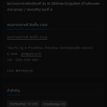
[เยาวชนอาสาสมัครจีเอชที รุ่น 8] พิธีเปิดและวันปฐมนิเทศ (ด้านสังคมและ
สาธารณสุข / ประเภททีม) รอบที่ 2
สอนภาษาเกาหลี ลิตเติ้ล จาเบซ
สอนภาษาเกาหลี ลิตเติ้ล จาเบซ
136/13 หมู่ 8 ตำบลหัวรอ อำเภอเมือง จังหวัดพิษณุโลก 65000
E-mail :
ght@ght.or.th
Tel. : 055-258-881
Line: @468gicqn
คำสำคัญ
TOPIK/Pat 7.7
(17)
การสนับสนุน
(0)