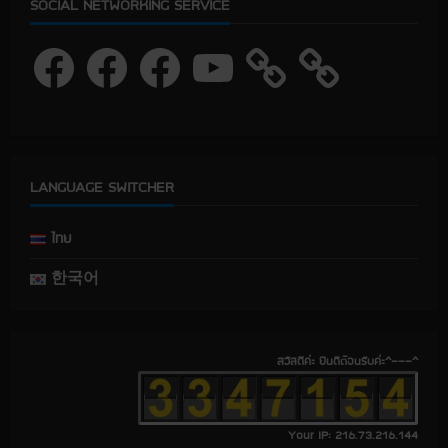
SOCIAL NETWORKING SERVICE
F
F
F
Y
a
a
a
o
c
c
c
u
e
e
e
T
b
b
b
u
o
o
o
b
o
o
o
e
k
k
k
LANGUAGE SWITCHER
ไทย
한국어
สวัสดีค่ะ ยินดีต้อนรับค่ะ^---^
Your IP: 216.73.216.144