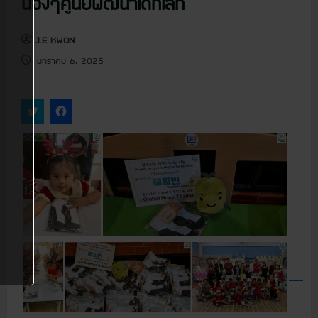
น้องๆศูนย์พัฒนาเด็กเล็ก
u
J.E KWON
มกราคม 6, 2025