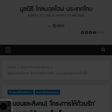
S
modal-check
modal-check
มูลนิธิ โกลบอลโฮฟ ประเทศไทย
k
i
HAPPY TO GIVE & HAPPY TO RECEIVE
p
한국어
t
Facebook
Facebook
Facebook
YouTube
Link
Link
o
c
o
P
n
r
t
i
e
Home
พัฒนาสังคมและชุมชน
m
n
[ชุมชนและสังคม] ‘โครงการให้ด้วยรัก’ น้องๆศูนย์พัฒนาเด็กเล็ก
a
t
r
y
กิจกรรมสร้างเครือข่าย
พัฒนาสังคมและชุมชน
M
e
[ชุมชนและสังคม] ‘โครงการให้ด้วยรัก’
n