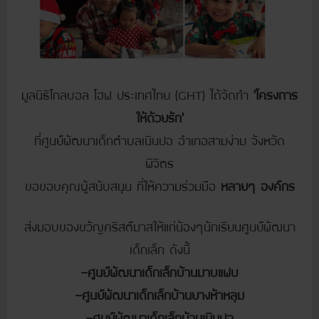
มูลนิธิโกลบอล โฮฟ ประเทศไทย (GHT) ได้จัดทำ
‘โครงการ
ให้ด้วยรัก’
ที่ศูนย์พัฒนาเด็กตำบลเนินปอ อำเภอสามง่าม จังหวัด
พิจิตร
ขอขอบคุณผู้สนับสนุน ที่ให้ความร่วมมือ
หลายๆ องค์กร
ส่งมอบของขวัญคริสต์มาสให้แก่น้องๆนักเรียนศูนย์พัฒนา
เด็กเล็ก ดังนี้
-ศูนย์พัฒนาเด็กเล็กบ้านมาบแฟบ
-ศูนย์พัฒนาเด็กเล็กบ้านยางห้าหลุม
-ศูนย์พัฒนาเด็กเล็กบ้านเนินปอ