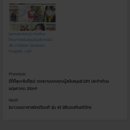
[ชุมชนและสังคม] การเยี่ยม
โครงการสนับสนุนเงินบริจาคเพื่อ
เด็ก Children Donation
Program: CDP
C
Previous:
[ให้ก็สุข+รับก็สุข] จดหมายขอบคุณผู้สนับสนุน(CDP) ประจำเดือน
o
พฤษภาคม 2569
n
Next:
t
[เยาวชนอาสาสมัครจีเอชที รุ่น 8] พิธีมอบเกียรติบัตร
i