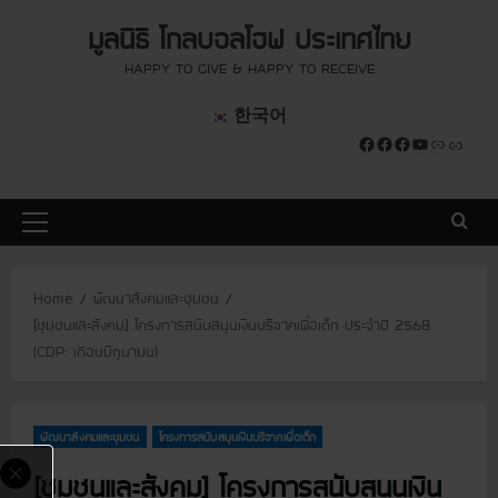
S
modal-check
modal-check
มูลนิธิ โกลบอลโฮฟ ประเทศไทย
k
i
HAPPY TO GIVE & HAPPY TO RECEIVE
p
한국어
t
Facebook
Facebook
Facebook
YouTube
Link
Link
o
c
o
P
n
r
t
i
e
Home
พัฒนาสังคมและชุมชน
m
n
[ชุมชนและสังคม] โครงการสนับสนุนเงินบริจาคเพื่อเด็ก ประจำปี 2568
a
t
(CDP: เดือนมิถุนายน)
r
y
M
พัฒนาสังคมและชุมชน
โครงการสนับสนุนเงินบริจาคเพื่อเด็ก
e
n
[ชุมชนและสังคม] โครงการสนับสนุนเงิน