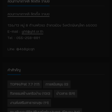
สอนภาษาเกาหลี ลิตเติ้ล จาเบซ
สอนภาษาเกาหลี ลิตเติ้ล จาเบซ
136/13 หมู่ 8 ตำบลหัวรอ อำเภอเมือง จังหวัดพิษณุโลก 65000
E-mail :
ght@ght.or.th
Tel. : 055-258-881
Line: @468gicqn
คำสำคัญ
TOPIK/Pat 7.7
(17)
การสนับสนุน
(0)
กิจกรรมสร้างเครือข่าย
(130)
ข่าวสาร
(59)
งานส่งเสริมสาธารณสุข
(11)