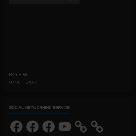
Mon – Sat
07.30 – 21.00
SOCIAL NETWORKING SERVICE
F
F
F
Y
a
a
a
o
c
c
c
u
e
e
e
T