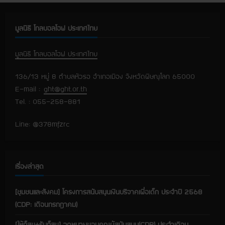
n
u
มูลนิธิ โกลบอลโฮฟ ประเทศไทย
e
มูลนิธิ โกลบอลโฮฟ ประเทศไทย
R
136/13 หมู่ 8 ตำบลหัวรอ อำเภอเมือง จังหวัดพิษณุโลก 65000
e
E-mail :
ght@ght.or.th
Tel. : 055-258-881
a
Line: @378mfzrc
d
i
เรื่องล่าสุด
n
g
[ชุมชนและสังคม] โครงการสนับสนุนเงินบริจาคเพื่อเด็ก ประจำปี 2568
(CDP: เดือนกรกฎาคม)
[ให้ก็สุข+รับก็สุข] จดหมายขอบคุณผู้สนับสนุน(CDP) ประจำเดือน