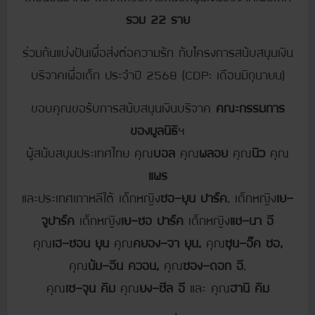
รวม 22 ราย
ร่วมกันแบ่งปันเพื่อส่งต่อความรัก กับโครงการสนับสนุนเงิน
บริจาคเพื่อเด็ก ประจำปี 2568 (CDP: เดือนมิถุนายน)
ขอบคุณขอรับการสนับสนุนเงินบริจาค
คณะกรรมการ
ของมูลนิธิ
ฯ
ผู้สนับสนุนประเทศไทย คุณ
บอล
คุณ
พลอย
คุณ
นิว
คุณ
แพร
และประเทศเกาหลีใต้
เด็กหญิง
ซอ-ยุน ปาร์ค
, เด็กหญิง
เย-
จูปาร์ค
เด็กหญิง
เย-ซอ ปาร์ค
เด็กหญิง
แช-นา อี
คุณ
เฮ-ซอน ยุน
คุณ
คยอง-จา ยุน,
คุณ
ซุน-อ๊ค ซอ,
คุณ
นัม-อึน ควอน,
คุณ
ซอง-ดอก อี
,
คุณ
เซ-จุน คิม
คุณ
ยง-ซีล อี
และ คุณ
ฮานิ คิม