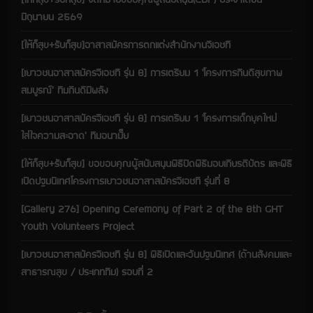
มิถุนายน 2569
[ให้ก็สุข+รับก็สุข]อาสาสมัครการตกแต่งสำนักงานจีเอชที
[เยาวชนอาสาสมัครจีเอชที รุ่น 8] การเตรียม 1 ‘โครงการกินดีสุขภาพ
สมบูรณ์’ ทีมกินดีมีพลัง
[เยาวชนอาสาสมัครจีเอชที รุ่น 8] การเตรียม 1 ‘โครงการเด็กยุคใหม่
ใส่ใจความสะอาด’ ทีมอนามั๊ย
[ให้ก็สุข+รับก็สุข] ขอขอบคุณผู้สนับสนุนพิธีปิดพิธีมอบเกียรติบัตร และพิธี
เปิดปฐมนิเทศโครงการเยาวชนอาสาสมัครจีเอชที รุ่นที่ 8
[Gallery 276] Opening Ceremony of Part 2 of the 8th GHT
Youth Volunteers Project
[เยาวชนอาสาสมัครจีเอชที รุ่น 8] พิธีเปิดและวันปฐมนิเทศ (ด้านสังคมและ
สาธารณสุข / ประเภททีม) รอบที่ 2