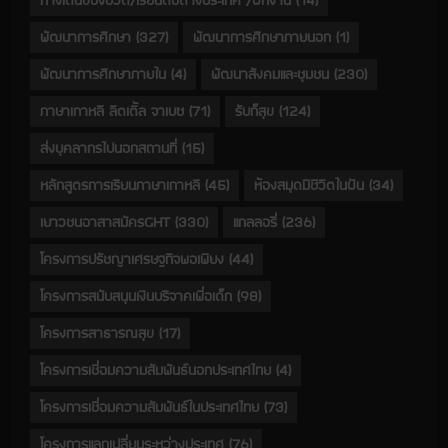
ทางเดินของชีวิต/เรียนต่อต่างประเทศ /ฝึกงาน
(14)
พัฒนาการศึกษา
(327)
พัฒนาการศึกษาภายนอก
(1)
พัฒนาการศึกษาภายใน
(4)
พัฒนาสังคมและชุมชน
(230)
ภาษาเกาหลี ลิตเติ้ล จาเบซ
(71)
รับก็สุข
(124)
ส่งบุคลากรไปนอกสถานที่
(15)
หลักสูตรการเรียนภาษาเกาหลี
(45)
ห้องสมุดมีชีวิตในฝัน
(34)
เยาวชนอาสาสมัครGHT
(330)
แกลลอรี่
(236)
โครงการปรัชญาเศรษฐกิจพอเพียง
(44)
โครงการสนับสนุนเงินบริจาคเพื่อเด็ก
(98)
โครงการสาธารณสุข
(17)
โครงการเชื่อมความสัมพันธ์นอกประเทศไทย
(4)
โครงการเชื่อมความสัมพันธ์ในประเทศไทย
(73)
โครงการแลกเปลี่ยนระหว่างประเทศ
(76)