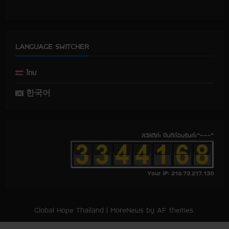
e
e
e
T
b
b
b
u
o
o
o
b
o
o
o
e
k
k
k
LANGUAGE SWITCHER
ไทย
한국어
สวัสดีค่ะ ยินดีต้อนรับค่ะ^---^
Your IP: 216.73.217.130
Global Hope Thailand
|
MoreNews
by AF themes.