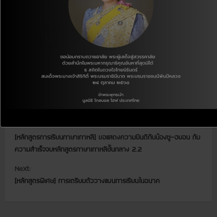
[ชุมชนและสังคม] โครงการ
สนับสนุนเงินบริจาคเพื่อเด็ก
Children Donation Program:
CDP ประจำปี 2566
C
Previous:
[หลักสูตรการเรียนภาษาเกาหลี] ขอแสดงความยินดีกับน้องซู-ฮยอน กับ
o
ความสำเร็จจบหลักสูตรภาษาเกาหลีชั้นกลาง 2.2
n
Next:
t
[หลักสูตรพิเศษ] การเตรียมตัววางแผนการเรียนในอนาค
i