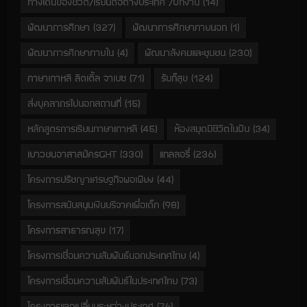
ทางเดินของชีวิต/เรียนต่อต่างประเทศ /ฝึกงาน
(14)
พัฒนาการศึกษา
(327)
พัฒนาการศึกษาภายนอก
(1)
พัฒนาการศึกษาภายใน
(4)
พัฒนาสังคมและชุมชน
(230)
ภาษาเกาหลี ลิตเติ้ล จาเบซ
(71)
รับก็สุข
(124)
ส่งบุคลากรไปนอกสถานที่
(15)
หลักสูตรการเรียนภาษาเกาหลี
(45)
ห้องสมุดมีชีวิตในฝัน
(34)
เยาวชนอาสาสมัครGHT
(330)
แกลลอรี่
(236)
โครงการปรัชญาเศรษฐกิจพอเพียง
(44)
โครงการสนับสนุนเงินบริจาคเพื่อเด็ก
(98)
โครงการสาธารณสุข
(17)
โครงการเชื่อมความสัมพันธ์นอกประเทศไทย
(4)
โครงการเชื่อมความสัมพันธ์ในประเทศไทย
(73)
โครงการแลกเปลี่ยนระหว่างประเทศ
(76)