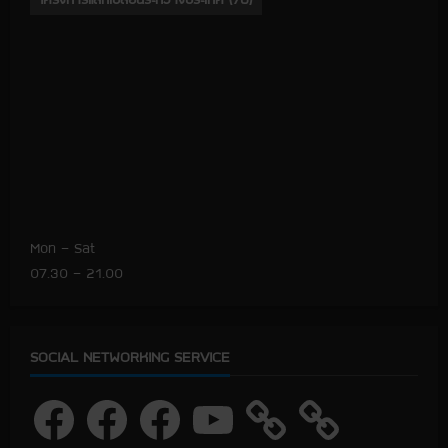
Mon – Sat
07.30 – 21.00
SOCIAL NETWORKING SERVICE
F
F
F
Y
a
a
a
o
c
c
c
u