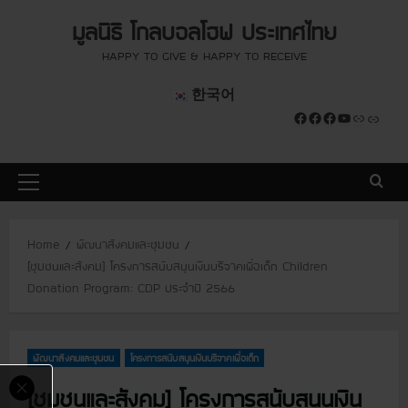
S
modal-check
modal-check
มูลนิธิ โกลบอลโฮฟ ประเทศไทย
k
i
HAPPY TO GIVE & HAPPY TO RECEIVE
p
한국어
t
Facebook
Facebook
Facebook
YouTube
Link
Link
o
c
o
P
n
r
t
i
e
Home
พัฒนาสังคมและชุมชน
m
n
[ชุมชนและสังคม] โครงการสนับสนุนเงินบริจาคเพื่อเด็ก Children
a
t
Donation Program: CDP ประจำปี 2566
r
y
M
พัฒนาสังคมและชุมชน
โครงการสนับสนุนเงินบริจาคเพื่อเด็ก
e
n
[ชุมชนและสังคม] โครงการสนับสนุนเงิน