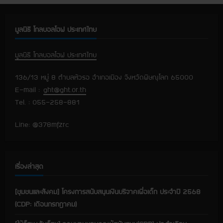
n
u
มูลนิธิ โกลบอลโฮฟ ประเทศไทย
e
มูลนิธิ โกลบอลโฮฟ ประเทศไทย
R
136/13 หมู่ 8 ตำบลหัวรอ อำเภอเมือง จังหวัดพิษณุโลก 65000
e
E-mail :
ght@ght.or.th
Tel. : 055-258-881
a
Line: @378mfzrc
d
i
เรื่องล่าสุด
n
g
[ชุมชนและสังคม] โครงการสนับสนุนเงินบริจาคเพื่อเด็ก ประจำปี 2568
(CDP: เดือนกรกฎาคม)