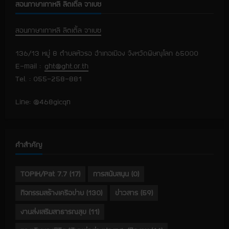
สอนภาษาเกาหลี ลิตเติ้ล จาเบซ
สอนภาษาเกาหลี ลิตเติ้ล จาเบซ
136/13 หมู่ 8 ตำบลหัวรอ อำเภอเมือง จังหวัดพิษณุโลก 65000
E-mail :
ght@ght.or.th
Tel. : 055-258-881
Line: @468gicqn
คำสำคัญ
TOPIK/Pat 7.7
(17)
การสนับสนุน
(0)
กิจกรรมสร้างเครือข่าย
(130)
ข่าวสาร
(59)
งานส่งเสริมสาธารณสุข
(11)