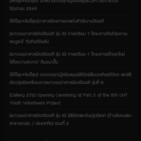
[ให้ก็สุข+รับก็สุข] จดหมายขอบคุณผู้สนับสนุน(CDP) ประจำเดือน
มิถุนายน 2569
[ให้ก็สุข+รับก็สุข]อาสาสมัครการตกแต่งสำนักงานจีเอชที
[เยาวชนอาสาสมัครจีเอชที รุ่น 8] การเตรียม 1 ‘โครงการกินดีสุขภาพ
สมบูรณ์’ ทีมกินดีมีพลัง
[เยาวชนอาสาสมัครจีเอชที รุ่น 8] การเตรียม 1 ‘โครงการเด็กยุคใหม่
ใส่ใจความสะอาด’ ทีมอนามั๊ย
[ให้ก็สุข+รับก็สุข] ขอขอบคุณผู้สนับสนุนพิธีปิดพิธีมอบเกียรติบัตร และพิธี
เปิดปฐมนิเทศโครงการเยาวชนอาสาสมัครจีเอชที รุ่นที่ 8
[Gallery 276] Opening Ceremony of Part 2 of the 8th GHT
Youth Volunteers Project
[เยาวชนอาสาสมัครจีเอชที รุ่น 8] พิธีเปิดและวันปฐมนิเทศ (ด้านสังคมและ
สาธารณสุข / ประเภททีม) รอบที่ 2